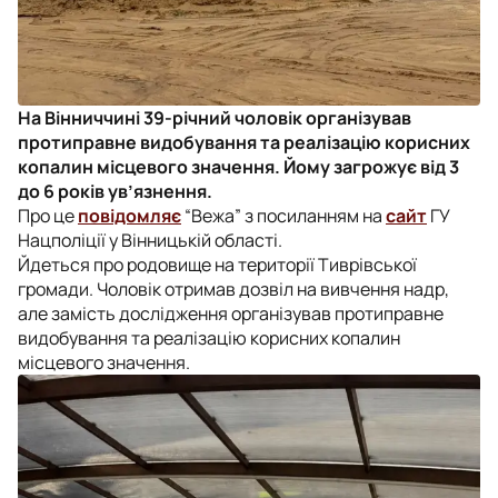
На Вінниччині 39-річний чоловік організував
протиправне видобування та реалізацію корисних
копалин місцевого значення. Йому загрожує від 3
до 6 років ув’язнення.
Про це
повідомляє
“Вежа” з посиланням на
сайт
ГУ
Нацполіції у Вінницькій області.
Йдеться про родовище на території Тиврівської
громади. Чоловік отримав дозвіл на вивчення надр,
але замість дослідження організував протиправне
видобування та реалізацію корисних копалин
місцевого значення.