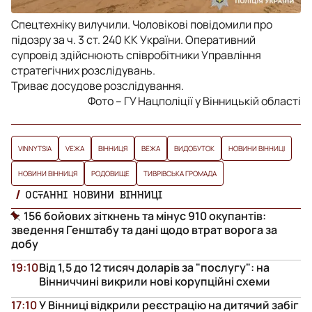
Спецтехніку вилучили. Чоловікові повідомили про
підозру за ч. 3 ст. 240 КК України. Оперативний
супровід здійснюють співробітники Управління
стратегічних розслідувань.
Триває досудове розслідування.
Фото – ГУ Нацполіції у Вінницькій області
VINNYTSIA
VЕЖА
ВІННИЦЯ
ВЕЖА
ВИДОБУТОК
НОВИНИ ВІННИЦІ
НОВИНИ ВІННИЦЯ
РОДОВИЩЕ
ТИВРІВСЬКА ГРОМАДА
ОСТАННІ НОВИНИ ВІННИЦІ
156 бойових зіткнень та мінус 910 окупантів:
зведення Генштабу та дані щодо втрат ворога за
добу
19:10
Від 1,5 до 12 тисяч доларів за "послугу": на
Вінниччині викрили нові корупційні схеми
17:10
У Вінниці відкрили реєстрацію на дитячий забіг