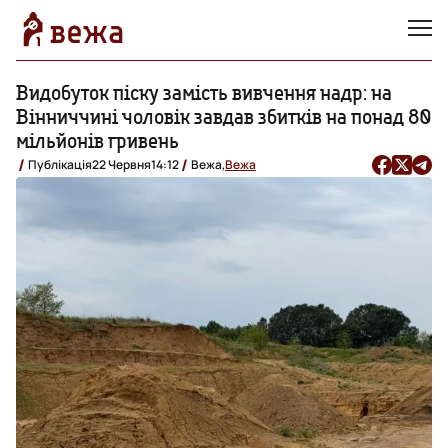
Видобуток піску замість вивчення надр: на
Вінниччині чоловік завдав збитків на понад 80
мільйонів гривень
Публікація
22 Червня
14:12
Вежа,
Вежа