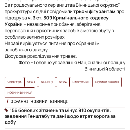
За процесуального керівництва Вінницької окружної
прокуратури слідчі повідомили
трьом фігурантам
про
підозру за
ч. 3 ст. 309 Кримінального кодексу
України
– незаконне придбання, зберігання,
перевезення наркотичних засобів з метою збуту в
особливо великих розмірах.
Наразі вирішується питання про обрання їм
запобіжного заходу.
Досудове розслідування триває.
Фото – Головне управління Національної поліції у
Вінницькій області
VINNYTSIA
VЕЖА
ВІННИЦЯ
ВЕЖА
НАРКОТИКИ
НОВИНИ ВІННИЦІ
НОВИНИ ВІННИЦЯ
ОСТАННІ НОВИНИ ВІННИЦІ
156 бойових зіткнень та мінус 910 окупантів:
зведення Генштабу та дані щодо втрат ворога за
добу