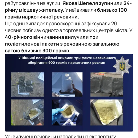
райуправління на вулиці
Якова Шепеля зупинили 24-
річну місцеву жительку.
У неї виявили
близько 100
грамів наркотичної речовини.
Ще один випадок правоохоронці зафіксували 20
червня поблизу одного з торговельних центрів міста. У
40-річного вінничанина вилучили три
поліетиленові пакети з речовиною загальною
вагою близько 300 грамів.
Усі вилучені речовини направили на експертизу.