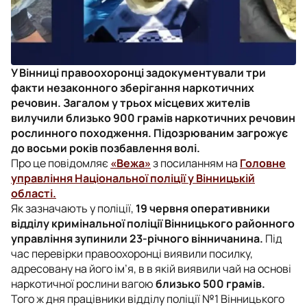
У Вінниці правоохоронці задокументували три
факти незаконного зберігання наркотичних
речовин. Загалом у трьох місцевих жителів
вилучили близько 900 грамів наркотичних речовин
рослинного походження. Підозрюваним загрожує
до восьми років позбавлення волі.
Про це повідомляє
«Вежа»
з посиланням на
Головне
управління Національної поліції у Вінницькій
області.
Як зазначають у поліції,
19 червня оперативники
відділу кримінальної поліції Вінницького районного
управління зупинили 23-річного вінничанина.
Під
час перевірки правоохоронці виявили посилку,
адресовану на його ім’я, в в якій виявили чай на основі
наркотичної рослини вагою
близько 500 грамів.
Того ж дня працівники відділу поліції №1 Вінницького