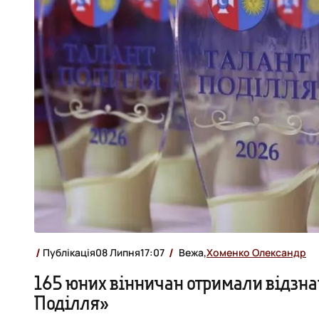
Публікація
08 Липня
17:07
Вежа,
Хоменко Олександр
165 юних вінничан отримали відзна
Поділля»