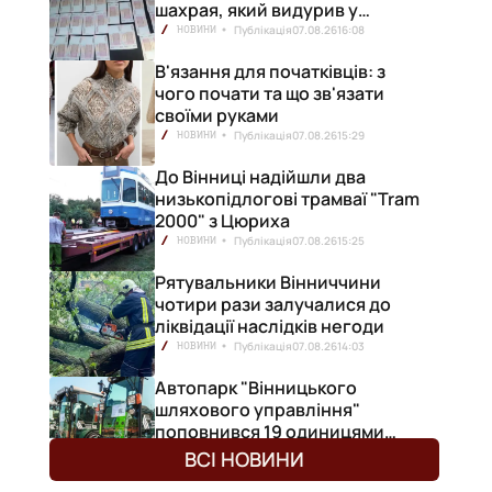
шахрая, який видурив у
вінничанки 154 тисячі гривень
Публікація
07.08.26
16:08
НОВИНИ
В'язання для початківців: з
чого почати та що зв'язати
своїми руками
Публікація
07.08.26
15:29
НОВИНИ
До Вінниці надійшли два
низькопідлогові трамваї "Tram
2000" з Цюриха
Публікація
07.08.26
15:25
НОВИНИ
Рятувальники Вінниччини
чотири рази залучалися до
ліквідації наслідків негоди
Публікація
07.08.26
14:03
НОВИНИ
Автопарк "Вінницького
шляхового управління"
поповнився 19 одиницями
нової техніки
Публікація
07.08.26
13:30
НОВИНИ
ВСІ НОВИНИ