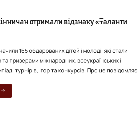
вінничан отримали відзнаку «Таланти
значили 165 обдарованих дітей і молоді, які стали
та призерами міжнародних, всеукраїнських і
турнірів, ігор та конкурсів. Про це повідомляє
иланням на начальницю Вінницької обласної
істрації Наталю Заболотну. За словами
«Таланти Поділля» вже стала доброю традицією, а в
масштабної війни набула особливого значення.
га юних укр...