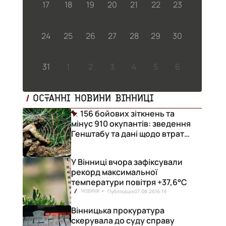
17
18
19
20
21
22
23
24
25
26
27
28
29
30
31
1
2
3
4
5
6
ОСТАННІ НОВИНИ ВІННИЦІ
156 бойових зіткнень та
мінус 910 окупантів: зведення
Генштабу та дані щодо втрат
ворога за добу
У Вінниці вчора зафіксували
рекорд максимальної
температури повітря +37,6°С
Публікація
07.08.26
16:19
НОВИНИ
Вінницька прокуратура
скерувала до суду справу