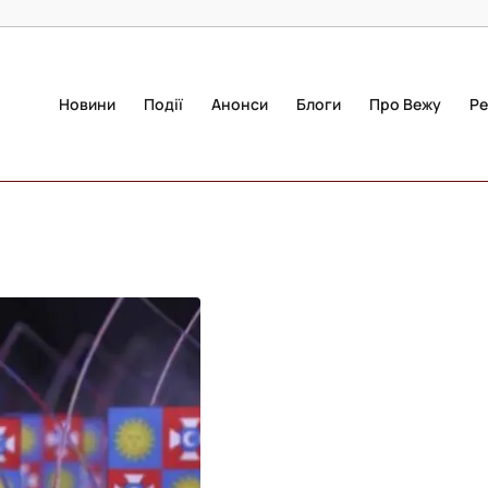
Новини
Події
Анонси
Блоги
Про Вежу
Ре