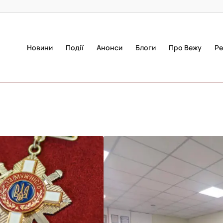
Новини
Події
Анонси
Блоги
Про Вежу
Ре