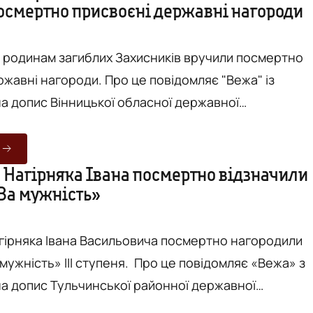
осмертно присвоєні державні нагороди
булося у Козятині, Погребищі та Гайсинському
і родинам загиблих Захисників вручили посмертно
оди. Про це повідомляє "Вежа" із
а допис Вінницької обласної державної
 у
вного суверенітету та територіальної цілісності
ість військовій присязі орденом "За мужність" ІІІ
 Нагірняка Івана посмертно відзначили
За мужність»
агороджено: - Старшого сержанта Кофана
в...
гірняка Івана Васильовича посмертно нагородили
ІІ ступеня. Про це повідомляє «Вежа» з
а допис Тульчинської районної державної
ла