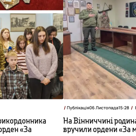
Публікація
06 Листопада
15:28
прикордонника
На Вінниччині родина
орден «За
вручили ордени «За 