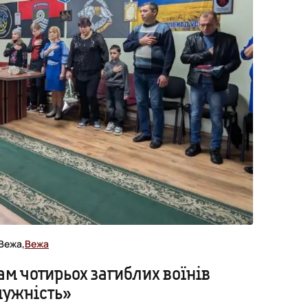
Вежа,
Вежа
м чотирьох загиблих воїнів
мужність»