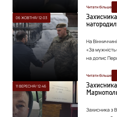
Велика Русав
Читати більше
прикордонної
Захисника
06 ЖОВТНЯ
/ 12:03
нагородил
відділення і
застави др...
На Вінниччин
«За мужність» III ступеня. Про це
на допис Пер
Заболотної. Олексій Мазур - молодший сержант, командир
стрілецького
Читати більше
Сил територіальної обор
Захисника
11 ВЕРЕСНЯ
/ 12:46
Марнополь
Зеленський о
мужність»
оборони Ук...
Захисника з 