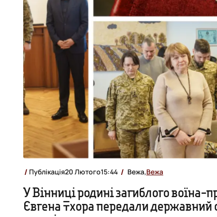
Публікація
20 Лютого
15:44
Вежа,
Вежа
У Вінниці родині загиблого воїна-
Євгена Тхора передали державний 