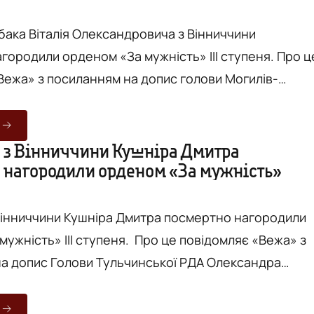
бака Віталія Олександровича з Вінниччини
родили орденом «За мужність» ІІІ ступеня. Про це
Вежа» з посиланням на допис голови Могилів-
 Віталій Рибак служив механіком-
анкового взводу військової частини А4712. Він
ипня 2023 року, під час виконання бойового завданн
 з Вінниччини Кушніра Дмитра
 нагородили орденом «За мужність»
Роботине Пологівського району Запорізької області
Вінниччини Кушніра Дмитра посмертно нагородили
ІІ ступеня. Про це повідомляє «Вежа» з
а допис Голови Тульчинської РДА Олександра
ї громади. На військову службу за мобілізацією був