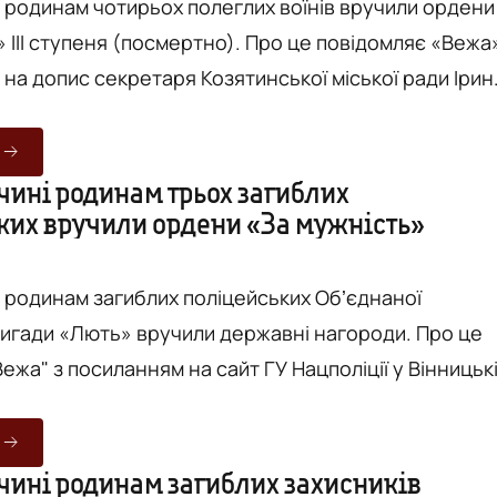
і родинам чотирьох полеглих воїнів вручили ордени
пеня (посмертно). Про це повідомляє «Вежа»
 на допис секретаря Козятинської міської ради Ірин
ня
 час виконання бойових завдань у с. Піски Донецько
чині родинам трьох загиблих
ких вручили ордени «За мужність»
ті. - Дмитро ХУТОРНИЙ (солдат) – загинув 20 березня 2...
і родинам загиблих поліцейських Обʼєднаної
гади «Лють» вручили державні нагороди. Про це
ежа" з посиланням на сайт ГУ Нацполіції у Вінницьк
отримали сімʼї старшого лейтенанта поліції Миколи
Юрія Батожка та капрала поліції Максима Ситнюка.
чині родинам загиблих захисників