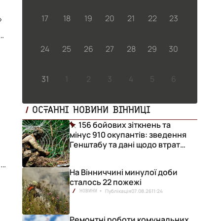
17
18
19
20
21
22
23
и
24
25
26
27
28
29
30
31
1
2
3
4
5
6
ї
ОСТАННІ НОВИНИ ВІННИЦІ
156 бойових зіткнень та
мінус 910 окупантів: зведення
Генштабу та дані щодо втрат
ворога за добу
ій
На Вінниччині минулої доби
сталось 22 пожежі
Публікація
07.08.26
11:24
НОВИНИ
Ремонтні роботи комунальних