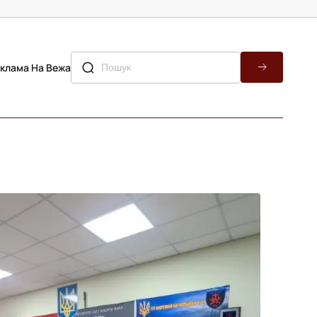
клама На Вежа