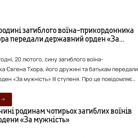
 родині загиблого воїна-прикордонника
ора передали державний орден «За
годні, 20 лютого, сину загиблого воїна-
а Євгена Тхора, його дружині та батькам передали
а мужність» ІІІ ступеня. Про це повідомляє
иланням на Телеграм-канал міського голови Сергія
их днів повномасштабного вторгнення захищав
чині родинам чотирьох загиблих воїнів
рдени «За мужність»
 службу на Запорізькому, Харківському, Донецькому
тім займа...