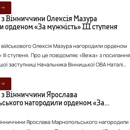
а Томашпільської громади. Він служив інспектором
 служби 3 категорії – помічником гранатометника 3
 з Вінниччини Олексія Мазура
и орденом «За мужність» III ступеня
нспекторів прикордонної служби другої прикордонно
і військового Олексія Мазура нагородили орденом
 повідомляє «Вежа» з посиланням
шої заступниці Начальника Вінницької ОВА Наталі
 відділення п’ятого батальйону 120 окремої бригади
они ЗСУ. Президент України Володимир
 з Вінниччини Ярослава
ського нагородили орденом «За
собисто вручив нагороду у День територіальної
Вінниччини Ярослава Марнопольського нагородили