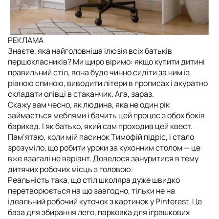
РЕКЛАМА
Знаєте, яка найголовніша ілюзія всіх батьків
першокласників? Ми щиро віримо: якщо купити дитині
правильний стіл, вона буде чинно сидіти за ним із
рівною спиною, виводити літери в прописах і акуратно
складати олівці в стаканчик. Ага, зараз.
Скажу вам чесно, як людина, яка не один рік
займається меблями і бачить цей процес з обох боків
барикад. І як батько, який сам проходив цей квест.
Пам’ятаю, коли мій пасинок Тимофій підріс, і стало
зрозуміло, що робити уроки за кухонним столом — це
вже взагалі не варіант. Довелося зануритися в тему
дитячих робочих місць з головою.
Реальність така, що стіл школяра дуже швидко
перетворюється на що завгодно, тільки не на
ідеальний робочий куточок з картинок у Pinterest. Це
база для збирання лего, парковка для іграшкових