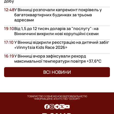
добу
12:48
У Вінниці розпочали капремонт покрівель у
багатоквартирних будинках за трьома
адресами
19:10
Від 1,5 до 12 тисяч доларів за "послугу": на
Вінниччині викрили нові корупційні схеми
17:10
У Вінниці відкрили реєстрацію на дитячий забіг
«Vinnytsia Kids Race 2026»
16:19
У Вінниці вчора зафіксували рекорд
максимальної температури повітря +37,6°С
ВСІ НОВИНИ
ТОВАРИСТВО З ОБМЕЖЕНОЮ ВІДПОВІДАЛЬНІСТЮ
"ІНФОРМАЦІЙНЕ АГЕНТСТВО "ОСКОРП"