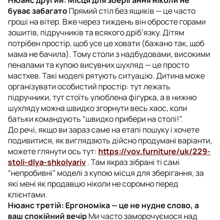
буває забагато
Прямий стіл без ящиків — це часто
гроші на вітер. Вже через тиждень він обросте горами
зошитів, підручників та всякого дріб’язку. Дітям
потрібен простір, щоб усе це ховати (бажано так, щоб
мама не бачила). Тому столи з надбудовами, високими
пеналами та купою висувних шухляд — це просто
мастхев. Такі моделі рятують ситуацію. Дитина може
організувати особистий простір: тут лежать
підручники, тут стоїть улюблена фігурка, а в нижню
шухляду можна швидко згорнути весь хаос, коли
батьки командують “швидко прибери на столі!”.
До речі, якщо ви зараз саме на етапі пошуку і хочете
подивитися, як виглядають дійсно продумані варіанти,
можете глянути ось тут:
https://vov.furniture/uk/229-
stoli-dlya-shkolyariv
. Там якраз зібрані ті самі
“непробивні” моделі з купою місця для зберігання, за
які мені як продавцю ніколи не соромно перед
клієнтами.
Нюанс третій: Ергономіка — це не нудне слово, а
ваш спокійний вечір
Ми часто заморочуємося над