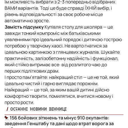
їм можливість вибрати з 2-3 попередньо відібраних
ВАМИ варіантів. Тоді це буде справді ЇХНІЙ вибір, і
рівень відповідальності за своє робоче місце
автоматично зросте.
Замість підсумку
Купівля столу для школяра — це
завжди тонкий компроміс між батьківськими
уявленнями про ідеальний порядок і дитячою гострою
потребою у творчому хаосі. Не варто гнатися за
ідеальною картинкою з глянцевих журналів. Шукайте
практичність, залізобетонну надійність і функціонал,
який стійко витримає все: від розлитого чаю до
перших підліткових драм.
І просто пам’ятайте: найкращий стіл — це не той, який
ідеально чистий і гарно виглядає порожнім.
Найкращий — це той, за яким вашій дитині дійсно
комфортно творити, помилятися, вчитися новому і
просто рости.
ОСТАННІ НОВИНИ ВІННИЦІ
156 бойових зіткнень та мінус 910 окупантів:
зведення Генштабу та дані щодо втрат ворога за