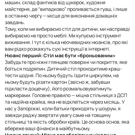
машин, склад фантиків від цукерок, художня
майстерня, де “випадково” проливається гуаш, і лише
в останню чергу — місце для виконання домашніх
завдань.
Тому, коли ми вибираємо стіл для дитини, ми насправді
вибираємо не просто меблі. Ми купуємо інструмент
виживання. І тут є кілька неочевидних нюансів, про які
вам рідко розкажуть сухі інструкції в інтернеті.
Нюанс перший: Стіл має бути «броньованим»
Забудьте про ніжні глянцеві поверхні чи покриття, яке
боїться подряпин. Дитячий стіл проходитиме краш-
тести щодня. По ньому будуть їздити циркулем, на
ньому будуть різати картон (звісно ж, забувши
підкласти дощечку), його розмальовуватимуть
маркерами. Головне правило — міцна стільниця з ДСП
та надійна крайка, яка не відклеїться через місяць. У
нас у Запоріжжі, коли батьки приходять у шоурум, я
завжди раджу звертати увагу саме на товщину
стільниці та якість обробки країв. Це основа основ, яка
вбереже ваші фінанси в майбутньому.
Нюанс другий: Місця для зберігання ніколи не