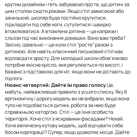
крутим дизайном і геть забуваємо про те, що дитині за
цим столом сидіти роками. Якщо стіл зависокий або
занизький, школяр буде постійно крутитися,
підкладати під себе ноги, сутулитися і швидко
втомлюватися. А втомлена дитина — це капризи і
сльози під час виконання домашки. Воно вам треба?
Звісно, ідеально — це коли стіл “росте” разом з
дитиною. Але навіть класичний письмовий стіл має
відповідати зросту. Для молодшої школи обов’язково
потрібне якісне крісло, яке регулюється по висоті, і
бажано з підставкою для ніг, якщо вони не дістають до
підлоги.
Нюанс четвертий: Дайте їм право голосу
Це,
мабуть, найважливіше правило з усього списку. Яку б
ергономічну і дорогу модель ви не вибрали, якщо вона
тупо не подобається дитині, робота за нею буде
справжньою каторгою. Стіл — це їхня особиста
територія. Хоче стіл з яскравими фасадами? Нехай.
Хоче величезну кутову модель, щоб відчувати себе
босом корпорації? Супер, якщо дозволяє місце. Дайте