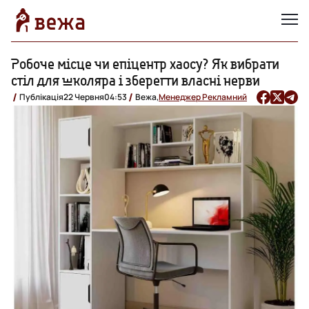
Робоче місце чи епіцентр хаосу? Як вибрати
стіл для школяра і зберегти власні нерви
Публікація
22 Червня
04:53
Вежа,
Менеджер Рекламний