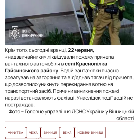
Крім того, сьогодні вранці,
22 червня,
«надзвичайники» ліквідували пожежу причепа
вантажного автомобіля в
селі Краснопілка
Гайсинського району.
Водій вантажівки вчасно
зреагував на загоряння та від’єднав тягач від причепа,
що дозволило уникнути перекидання вогню на
транспортний засіб. Причини виникнення пожежі
наразі встановлюють фахівці. Унаслідок події водій не
постраждав.
Фото – Головне управління ДСНС України у Вінницькій
області
VINNYTSIA
VЕЖА
ВІННИЦЯ
ВЕЖА
НОВИНИ ВІННИЦІ