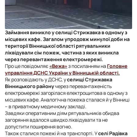
Займання виникло у селищі Стрижавка в одному з
місцевих кафе. Загалом упродовж минулої доби на
території Вінницької області рятувальники
ліквідували сім пожеж, частина з яких виникла
через перевантаження електромережі.
Про це повідомляє
«Вежа»
з посиланням на
Головне
управління ДСНС України у Вінницькій області.
Як розповідають у ДСНС, у
селищі Стрижавка
Вінницького району
через перевантаженість
електромережі загорілася електрощитова в одному з
місцевих кафе. Аналогічна пожежа сталася й у Вінниці
– в приватному медичному закладі.
Завдяки оперативним діям рятувальників обидва
загоряння вдалося швидко ліквідувати та не
допустити поширення вогню.
Також сталися пожежі й на транспорті. У
селі Радівка