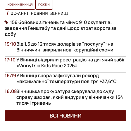
НОВИНИ ВІННИЦЯ
ПОЖЕЖІ
ОСТАННІ НОВИНИ ВІННИЦІ
156 бойових зіткнень та мінус 910 окупантів:
зведення Генштабу та дані щодо втрат ворога за
добу
19:10
Від 1,5 до 12 тисяч доларів за "послугу": на
Вінниччині викрили нові корупційні схеми
17:10
У Вінниці відкрили реєстрацію на дитячий забіг
«Vinnytsia Kids Race 2026»
16:19
У Вінниці вчора зафіксували рекорд
максимальної температури повітря +37,6°С
16:08
Вінницька прокуратура скерувала до суду
справу шахрая, який видурив у вінничанки 154
тисячі гривень
ВСІ НОВИНИ