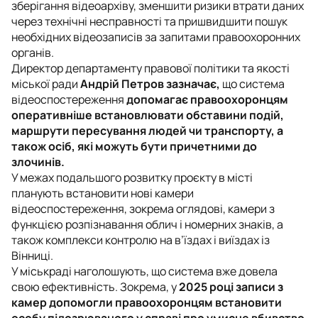
зберігання відеоархіву, зменшити ризики втрати даних
через технічні несправності та пришвидшити пошук
необхідних відеозаписів за запитами правоохоронних
органів.
Директор департаменту правової політики та якості
міської ради
Андрій Петров зазначає,
що система
відеоспостереження
допомагає правоохоронцям
оперативніше встановлювати обставини подій,
маршрути пересування людей чи транспорту, а
також осіб, які можуть бути причетними до
злочинів.
У межах подальшого розвитку проєкту в місті
планують встановити нові камери
відеоспостереження, зокрема оглядові, камери з
функцією розпізнавання облич і номерних знаків, а
також комплекси контролю на в’їздах і виїздах із
Вінниці.
У міськраді наголошують, що система вже довела
свою ефективність. Зокрема, у
2025 році записи з
камер допомогли правоохоронцям встановити
особу підозрюваного у справі про умисне вбивство