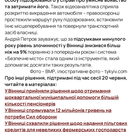
та затримати його.
Також відеоаналітика сприяла
розкриттю викрадення автомобіля – правоохоронці
простежили маршрут руху підозрюваних, встановили
їхнє місцеперебування та повернули транспортний
засіб власниці.
Андрій Петров зауважує, що за
підсумками минулого
року рівень злочинності у Вінниці знизився більш
ніж на 9%
порівняно з попереднім роком і система
«Безпечне місто» стала одним із інструментів, який
допомагає досягати таких результатів.
Фото – ВМР, ілюстративне фото – tykyiv.com
Про інші рішення, підтримані під час сесії 20 червня,
читайте в матеріалах:
У Вінниці прийняли рішення щодо отримання
щоквартальної муніципальної допомоги більшій
кількості пенсіонерів
У Вінниці спрямували 12 мільйонів гривень на
потреби Сил оборони
У Вінниці схвалили рішення щодо надання пільгових
кредитів для невеликих фермерських господарств