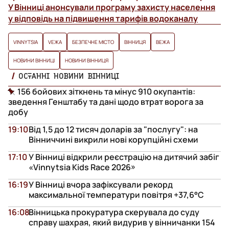
У Вінниці анонсували програму захисту населення
у відповідь на підвищення тарифів водоканалу
VINNYTSIA
VЕЖА
БЕЗПЕЧНЕ МІСТО
ВІННИЦЯ
ВЕЖА
НОВИНИ ВІННИЦІ
НОВИНИ ВІННИЦЯ
ОСТАННІ НОВИНИ ВІННИЦІ
156 бойових зіткнень та мінус 910 окупантів:
зведення Генштабу та дані щодо втрат ворога за
добу
19:10
Від 1,5 до 12 тисяч доларів за "послугу": на
Вінниччині викрили нові корупційні схеми
17:10
У Вінниці відкрили реєстрацію на дитячий забіг
«Vinnytsia Kids Race 2026»
16:19
У Вінниці вчора зафіксували рекорд
максимальної температури повітря +37,6°С
16:08
Вінницька прокуратура скерувала до суду
справу шахрая, який видурив у вінничанки 154