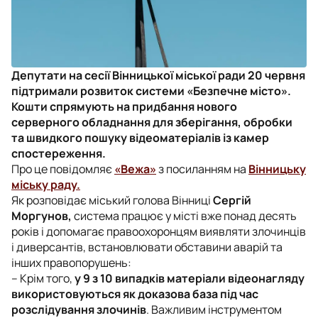
Депутати на сесії Вінницької міської ради 20 червня
підтримали розвиток системи «Безпечне місто».
Кошти спрямують на придбання нового
серверного обладнання для зберігання, обробки
та швидкого пошуку відеоматеріалів із камер
спостереження.
Про це повідомляє
«Вежа»
з посиланням на
Вінницьку
міську раду.
Як розповідає міський голова Вінниці
Сергій
Моргунов,
система працює у місті вже понад десять
років і допомагає правоохоронцям виявляти злочинців
і диверсантів, встановлювати обставини аварій та
інших правопорушень:
– Крім того,
у 9 з 10 випадків матеріали відеонагляду
використовуються як доказова база під час
розслідування злочинів
. Важливим інструментом