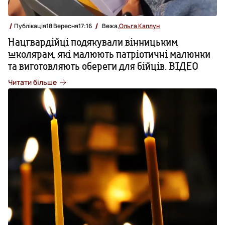
Публікація
18 Вересня
17:16
Вежа,
Ольга Каплун
Нацгвардійці подякували вінницьким
школярам, які малюють патріотичні малюнки
та виготовляють обереги для бійців. ВІДЕО
Читати більше