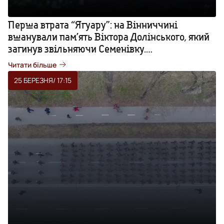
Перша втрата “Ягуару”: на Вінниччині
вшанували пам’ять Віктора Долінського, який
загинув звільняючи Семенівку.
ФОТОРЕПОРТАЖ
Читати більше
25 БЕРЕЗНЯ
/ 17:15