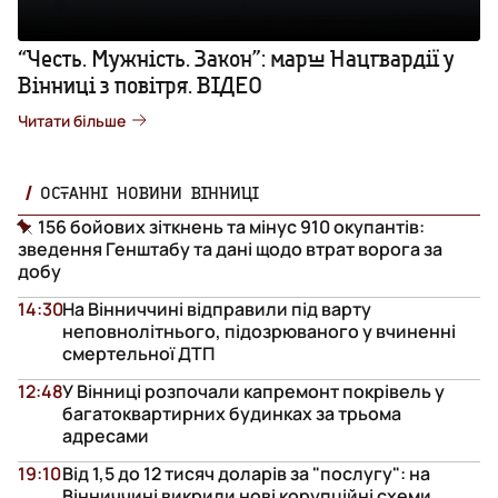
“Честь. Мужність. Закон”: марш Нацгвардії у
Вінниці з повітря. ВІДЕО
Читати більше
ОСТАННІ НОВИНИ ВІННИЦІ
156 бойових зіткнень та мінус 910 окупантів:
зведення Генштабу та дані щодо втрат ворога за
добу
14:30
На Вінниччині відправили під варту
неповнолітнього, підозрюваного у вчиненні
смертельної ДТП
12:48
У Вінниці розпочали капремонт покрівель у
багатоквартирних будинках за трьома
адресами
19:10
Від 1,5 до 12 тисяч доларів за "послугу": на
Вінниччині викрили нові корупційні схеми