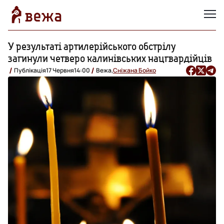
У результаті артилерійського обстрілу
загинули четверо калинівських нацгвардійців
Публікація
17 Червня
14:00
Вежа,
Сніжана Бойко