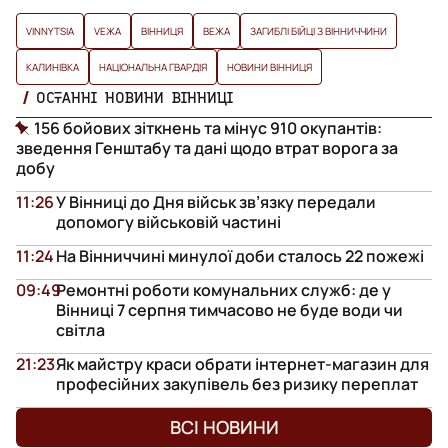
VINNYTSIA
VЕЖА
ВІННИЦЯ
ВЕЖА
ЗАГИБЛІ БІЙЦІ З ВІННИЧЧИНИ
КАЛИНІВКА
НАЦІОНАЛЬНА ГВАРДІЯ
НОВИНИ ВІННИЦЯ
ОСТАННІ НОВИНИ ВІННИЦІ
156 бойових зіткнень та мінус 910 окупантів:
зведення Генштабу та дані щодо втрат ворога за
добу
11:26
У Вінниці до Дня військ зв’язку передали
допомогу військовій частині
11:24
На Вінниччині минулої доби сталось 22 пожежі
09:49
Ремонтні роботи комунальних служб: де у
Вінниці 7 серпня тимчасово не буде води чи
світла
21:23
Як майстру краси обрати інтернет-магазин для
професійних закупівель без ризику переплат
ВСІ НОВИНИ