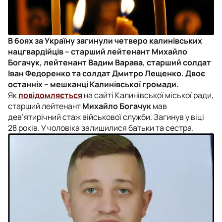
В боях за Україну загинули четверо калинівських
нацгвардійців – старший лейтенант Михайло
Богачук, лейтенант Вадим Варава, старший солдат
Іван Федоренко та солдат Дмитро Лещенко. Двоє
останніх – мешканці Калинівської громади.
Як
повідомляється
на сайті Калинівської міської ради,
старший лейтенант
Михайло Богачук
мав
дев’ятирічний стаж військової служби. Загинув у віці
28 років. У чоловіка залишилися батьки та сестра.