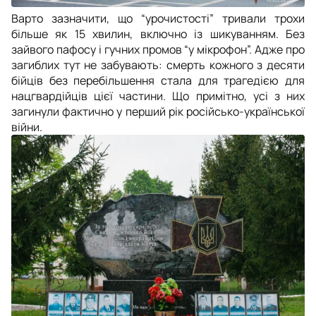
Варто зазначити, що “урочистості” тривали трохи
більше як 15 хвилин, включно із шикуванням. Без
зайвого пафосу і гучних промов “у мікрофон”. Адже про
загиблих тут не забувають: смерть кожного з десяти
бійців без перебільшення стала для трагедією для
нацгвардійців цієї частини. Що примітно, усі з них
загинули фактично у перший рік російсько-української
війни.