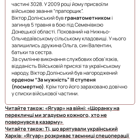
частині 3028. У 2009 році йому присвоїли
військове звання “прапорщик”.
Віктор Долінський був
гранатометником
і
загинув 5 травня в бою під Семенівкою
Донецької області. Похований на Нижньо-
Ольчедаївському сільському кладовищі. У нього
залишились дружина Ольга, син Валентин,
батьки та сестра.
За сумлінне виконання службових обов’язків,
відданість Військовій присязі та українському
народу, Віктор Долінський був нагороджений
орденом “За мужність” ІІІ ступеня
(посмертно)
. Крім того його зараховано довічно
у списки військової частини.
Читайте також:
«Ягуар» на війні: «Щоранку на
перекличці ми згадуємо кожного, хто не
повернувся в казарму»
Читайте також:
Ті, що врятували український
Харків: «Ягуар» розкриває таємниці спецоперації