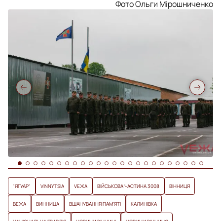
Фото Ольги Мірошниченко
"ЯГУАР"
VINNYTSIA
VЕЖА
ВІЙСЬКОВА ЧАСТИНА 3008
ВІННИЦЯ
ВЕЖА
ВИННИЦА
ВШАНУВАННЯ ПАМ'ЯТІ
КАЛИНІВКА