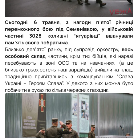
Сьогодні, 6 травня, з нагоди п’ятої річниці
переможного бою під Семенівкою, у військовій
частині 3028 колишні “ягуарівці” вшанували
пам’ять свого побратима.
Близько дев’ятої ранку, під супровід оркестру,
весь
особовий склад
частини, крім тих бійців, які наразі
перебувають в зоні ООС та на навчаннях, (а це
близько трьох сотень нацгвардійців) вийшли на плац,
традиційно привітавшись з командуванням “Слава
Україні – Героям Слава”. У декого з них можна було
побачити в руках по кілька червоних гвоздик.