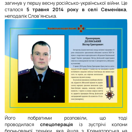
загинув у першу весну російсько-української війни. Це
сталося
5 травня 2014 року в селі Семенівка
,
неподалік Слов’янська.
Його побратими розповіли, що тоді
проводилася
спецоперація
із зустрічі колони
броньованої техніки, яка йшла з Краматорська на