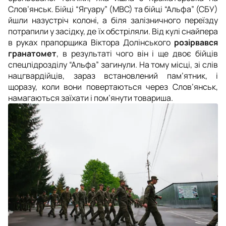
Слов’янськ. Бійці “Ягуару” (МВС) та бійці “Альфа” (СБУ)
йшли назустріч колоні, а біля залізничного переїзду
потрапили у засідку, де їх обстріляли. Від кулі снайпера
в руках прапорщика Віктора Долінського
розірвався
гранатомет
, в результаті чого він і ще двоє бійців
спецпідрозділу “Альфа” загинули. На тому місці, зі слів
нацгвардійців, зараз встановлений пам’ятник, і
щоразу, коли вони повертаються через Слов’янськ,
намагаються заїхати і пом’янути товариша.