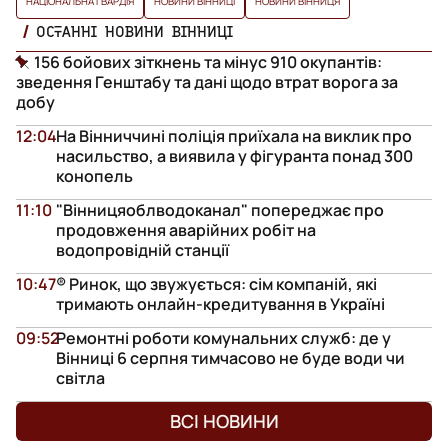
НАЦІОНАЛЬНА ГВАРДІЯ
НОВИНИ ВІННИЦІ
НОВИНИ ВІННИЦЯ
ОСТАННІ НОВИНИ ВІННИЦІ
156 бойових зіткнень та мінус 910 окупантів:
зведення Генштабу та дані щодо втрат ворога за
добу
12:04
На Вінниччині поліція приїхала на виклик про
насильство, а виявила у фігуранта понад 300
конопель
11:10
"Вінницяоблводоканал" попереджає про
продовження аварійних робіт на
водопровідній станції
10:47
® Ринок, що звужується: сім компаній, які
тримають онлайн-кредитування в Україні
09:52
Ремонтні роботи комунальних служб: де у
Вінниці 6 серпня тимчасово не буде води чи
світла
ВСІ НОВИНИ