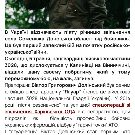
В Україні відзначають п’яту річницю звільнення
села Семенівка Донецької області від бойовиків.
Це був перший запеклий бій на початку російсько-
української війни.
Сьогодні, 6 травня, нацгвардійці військової частини
3028, що дислокується у Калинівці на Вінниччині,
віддали шану своєму побратиму, який у тому
переможному бою, на жаль, загинув.
Прапорщик
Віктор Григорович Долінський
був одним
із бійців спецпідрозділу
“Ягуар”
(тепер це військова
частина 3028 Національної Гвардії України). У 2014
році, після резонансної та успішної
спецоперації зі
звільнення Харківської ОДА
від сепаратистів, цей
підрозділ, як і більшість професійних бойових
українських формацій, відбув у “гарячі точки” АТО.
І “ягуарівець” Віктор Долінський став першим, хто