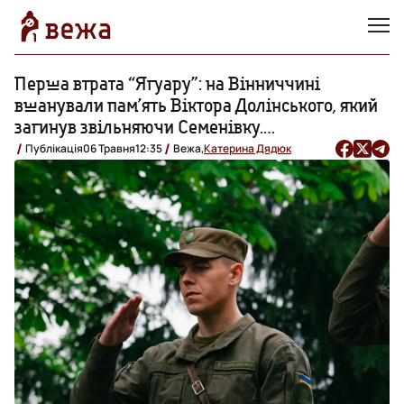
Перша втрата “Ягуару”: на Вінниччині
вшанували пам’ять Віктора Долінського, який
загинув звільняючи Семенівку.
ФОТОРЕПОРТАЖ
Публікація
06 Травня
12:35
Вежа,
Катерина Дядюк