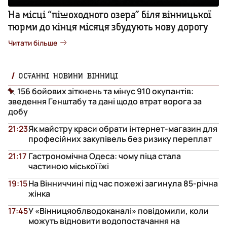
На місці “пішоходного озера” біля вінницької
тюрми до кінця місяця збудують нову дорогу
Читати більше
ОСТАННІ НОВИНИ ВІННИЦІ
156 бойових зіткнень та мінус 910 окупантів:
зведення Генштабу та дані щодо втрат ворога за
добу
21:23
Як майстру краси обрати інтернет-магазин для
професійних закупівель без ризику переплат
21:17
Гастрономічна Одеса: чому піца стала
частиною міської їжі
19:15
На Вінниччині під час пожежі загинула 85-річна
жінка
17:45
У «Вінницяоблводоканалі» повідомили, коли
можуть відновити водопостачання на