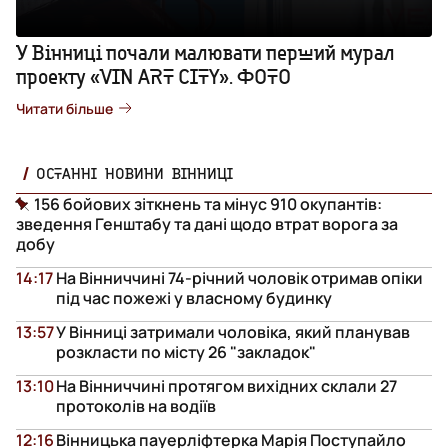
У Вінниці почали малювати перший мурал
проекту «VIN ART CITY». ФОТО
Читати більше
ОСТАННІ НОВИНИ ВІННИЦІ
156 бойових зіткнень та мінус 910 окупантів:
зведення Генштабу та дані щодо втрат ворога за
добу
14:17
На Вінниччині 74-річний чоловік отримав опіки
під час пожежі у власному будинку
13:57
У Вінниці затримали чоловіка, який планував
розкласти по місту 26 "закладок"
13:10
На Вінниччині протягом вихідних склали 27
протоколів на водіїв
12:16
Вінницька пауерліфтерка Марія Поступайло