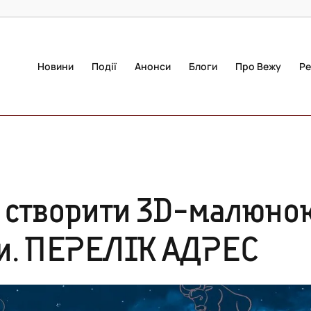
Новини
Події
Анонси
Блоги
Про Вежу
Ре
ь створити 3D-малюно
ли. ПЕРЕЛІК АДРЕС