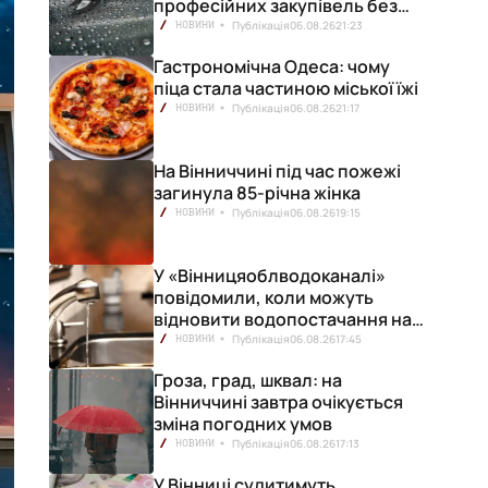
професійних закупівель без
ризику переплат
Публікація
06.08.26
21:23
НОВИНИ
Гастрономічна Одеса: чому
піца стала частиною міської їжі
Публікація
06.08.26
21:17
НОВИНИ
На Вінниччині під час пожежі
загинула 85-річна жінка
Публікація
06.08.26
19:15
НОВИНИ
У «Вінницяоблводоканалі»
повідомили, коли можуть
відновити водопостачання на
лівобережжі міста
Публікація
06.08.26
17:45
НОВИНИ
Гроза, град, шквал: на
Вінниччині завтра очікується
зміна погодних умов
Публікація
06.08.26
17:13
НОВИНИ
У Вінниці судитимуть