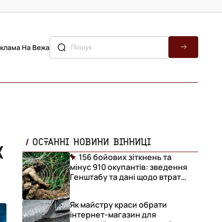
клама На Вежа
к
ОСТАННІ НОВИНИ ВІННИЦІ
156 бойових зіткнень та
мінус 910 окупантів: зведення
Генштабу та дані щодо втрат
ворога за добу
Як майстру краси обрати
інтернет-магазин для