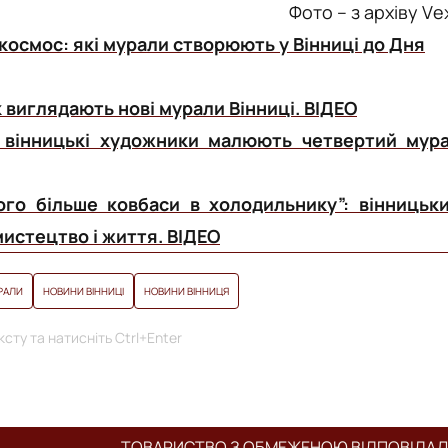
Фото – з архіву Vе
о космос: які мурали створюють у Вінниці до Дня
к виглядають нові мурали Вінниці. ВІДЕО
 вінницькі художники малюють четвертий мур
ого більше ковбаси в холодильнику”: вінницьк
истецтво і життя. ВІДЕО
РАЛИ
НОВИНИ ВІННИЦІ
НОВИНИ ВІННИЦЯ
сту та натисніть Ctrl+Enter
ТОВАРИСТВО З ОБМЕЖЕНОЮ ВІДПОВІДА