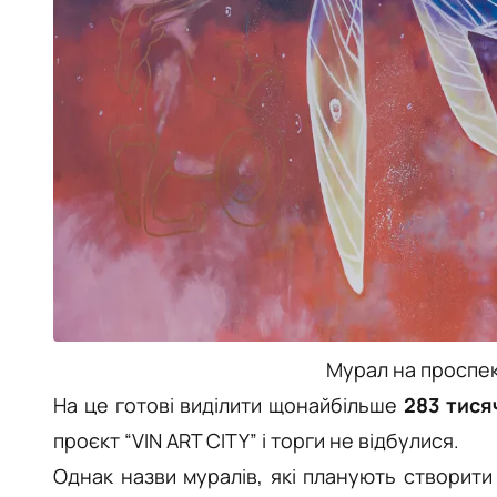
Мурал на проспек
На це готові виділити щонайбільше
283 тися
проєкт “VIN ART CITY” і торги не відбулися.
Однак назви муралів, які планують створити 