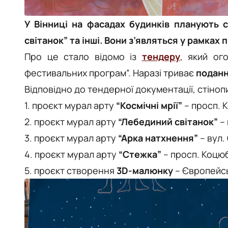
У Вінниці на фасадах будинків планують с
світанок” та інші. Вони з’являться у рамках 
Про це стало відомо із
тендеру
, який ог
фестивальних програм”. Наразі триває
поданн
Відповідно до тендерної документації, стіно
1. проєкт мурал арту
“Космічні мрії”
–
просп. К
2. проєкт мурал арту
“Лебединий світанок”
–
3. проєкт мурал арту
“Арка натхнення”
–
вул.
4. проєкт мурал арту
“Стежка”
–
просп. Коцюб
5. проєкт створення
3D-малюнку
–
Європейсь