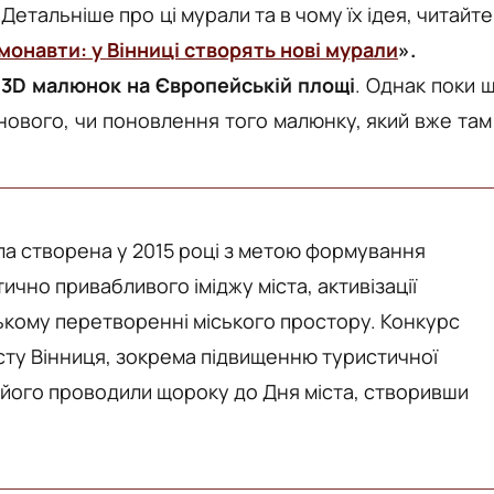
.
Детальніше про ці мурали та в чому їх ідея, читайте
монавти: у Вінниці створять нові мурали
».
е
3D малюнок на Європейській площі
. Однак поки 
нового, чи поновлення того малюнку, який вже там
ла створена у 2015 році з метою формування
чно привабливого іміджу міста, активізації
ькому перетворенні міського простору. Конкурс
сту Вінниця, зокрема підвищенню туристичної
 його проводили щороку до Дня міста, створивши