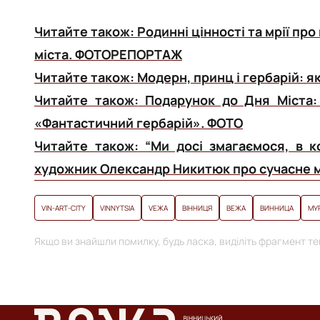
Читайте також:
Родинні цінності та мрії пр
міста. ФОТОРЕПОРТАЖ
Читайте також:
Модерн, принц і гербарій: я
Читайте також:
Подарунок до Дня Міста:
«Фантастичний гербарій». ФОТО
Читайте також:
“Ми досі змагаємося, в к
художник Олександр Никитюк про сучасне м
VIN-ART-CITY
VINNYTSIA
VЕЖА
ВІННИЦЯ
ВЕЖА
ВИННИЦА
МУ
Якщо ви знайшли помилку, будь ласка, виділіть фрагмент тек