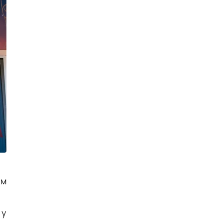
споруд у Сабарові
Публікація
05.08.26
15:59
НОВИНИ
На Вінниччині під час пожежі в
будинку постраждав 75-річний
чоловік
Публікація
05.08.26
15:48
НОВИНИ
Стало відомо про загибель
дев'ятьох захисників з
Вінниччини
Публікація
05.08.26
14:40
НОВИНИ
Приватний будинок, авто,
комбайн, матрац: на Вінниччині
ліквідували кілька пожеж
Публікація
05.08.26
12:50
НОВИНИ
На Вінниччині поліція розшукує
ам
17-річного студента Артура
Фомича
Публікація
05.08.26
11:18
НОВИНИ
 у
Ремонтні роботи комунальних