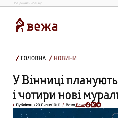
Повідомити новину
ГОЛОВНА
НОВИНИ
У Вінниці плануют
і чотири нові мура
Публікація
20 Липня
10:11
Вежа,
Вежа