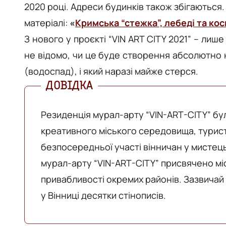
2020 році. Адреси будинків також збігаються
матеріалі:
«
Кримська “стежка”, лебеді та кос
З нового у проєкті “VIN ART CITY 2021”
– лиш
не відомо, чи це буде створення абсолютно 
(водоспад), і який наразі майже стерся.
Резиденція мурал-арту “VIN-ART-CITY” бу
креативного міського середовища, туристи
безпосередньої участі вінничан у мистец
мурал-арту “VIN-ART-CITY” присвячено мі
привабливості окремих районів. Зазвичай
у Вінниці десятки стінописів.