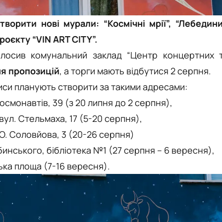
творити нові мурали: “Космічні мрії”, “Лебедин
проєкту “VIN ART CITY”.
олосив комунальний заклад “Центр концертних 
я пропозицій
, а торги мають відбутися 2 серпня.
писи планують створити за такими адресами:
осмонавтів, 39 (
з
20 липня до 2 серпня),
вул. Стельмаха, 17 (5-20 серпня),
 О. Соловйова, 3 (20-26 серпня)
инського, бібліотека №1 (27 серпня
–
6 вересня),
ка площа (7-16 вересня).