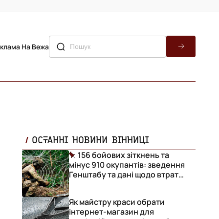
клама На Вежа
ОСТАННІ НОВИНИ ВІННИЦІ
156 бойових зіткнень та
мінус 910 окупантів: зведення
Генштабу та дані щодо втрат
ворога за добу
Як майстру краси обрати
інтернет-магазин для