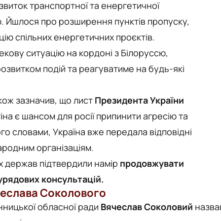
озвиток транспортної та енергетичної
. Йшлося про розширення пунктів пропуску,
цію спільних енергетичних проєктів.
кову ситуацію на кордоні з Білоруссю,
озвитком подій та реагуватиме на будь-які
акож зазначив, що лист
Президента України
на є шансом для росії припинити агресію та
го словами, Україна вже передала відповідні
ародним організаціям.
х держав підтвердили намір
продовжувати
урядових консультацій.
еслава Соколового
нницької обласної ради
Вячеслав Соколовий
назва