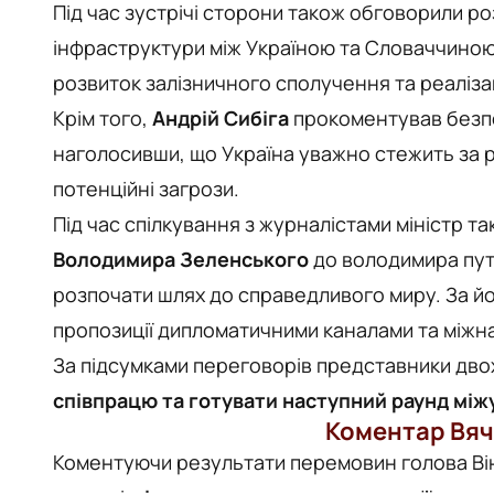
Під час зустрічі сторони також обговорили р
інфраструктури між Україною та Словаччиною
розвиток залізничного сполучення та реаліза
Крім того,
Андрій Сибіга
прокоментував безпе
наголосивши, що Україна уважно стежить за р
потенційні загрози.
Під час спілкування з журналістами міністр т
Володимира Зеленського
до володимира путі
розпочати шлях до справедливого миру. За йо
пропозиції дипломатичними каналами та міжн
За підсумками переговорів представники дво
співпрацю та готувати наступний раунд між
Коментар Вяч
Коментуючи результати перемовин голова Ві