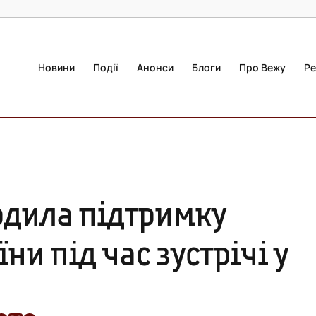
Новини
Події
Анонси
Блоги
Про Вежу
Ре
рдила підтримку
ни під час зустрічі у