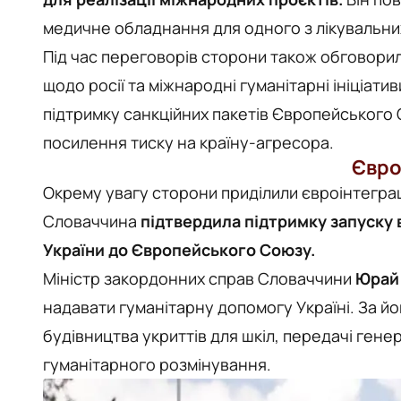
медичне обладнання для одного з лікувальних
Під час переговорів сторони також обговорил
щодо росії та міжнародні гуманітарні ініціат
підтримку санкційних пакетів Європейського
посилення тиску на країну-агресора.
Євро
Окрему увагу сторони приділили євроінтеграц
Словаччина
підтвердила підтримку запуску 
України до Європейського Союзу.
Міністр закордонних справ Словаччини
Юрай
надавати гуманітарну допомогу Україні. За й
будівництва укриттів для шкіл, передачі генера
гуманітарного розмінування.