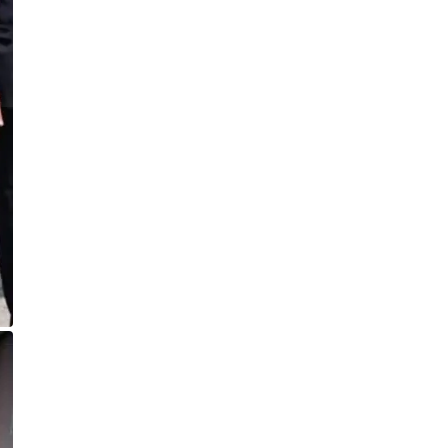
17-річного студента Артура
Фомича
Публікація
05.08.26
11:18
НОВИНИ