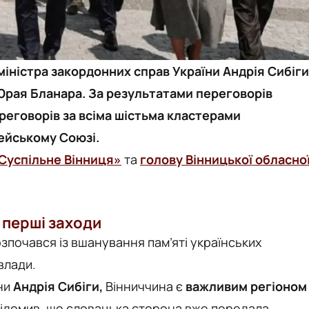
ч міністра закордонних справ України Андрія Сибіги
Юрая Бланара. За результатами переговорів
реговорів за всіма шістьма кластерами
ейському Союзі.
Суспільне Вінниця»
та
голову Вінницької обласно
а перші заходи
озпочався із вшанування пам’яті українських
влади.
їни
Андрія Сибіги,
Вінниччина є
важливим регіоном
відомив, що словацька сторона вже передала