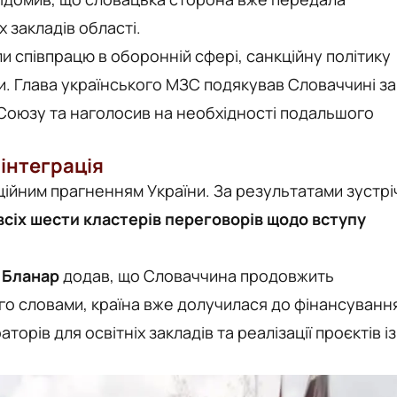
 закладів області.
и співпрацю в оборонній сфері, санкційну політику
иви. Глава українського МЗС подякував Словаччині за
 Союзу та наголосив на необхідності подальшого
інтеграція
ійним прагненням України. За результатами зустрі
всіх шести кластерів переговорів щодо вступу
 Бланар
додав, що Словаччина продовжить
ого словами, країна вже долучилася до фінансуванн
торів для освітніх закладів та реалізації проєктів із