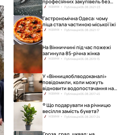
професійних закупівель без
ризику переплат
Публікація
06.08.26
21:23
НОВИНИ
Гастрономічна Одеса: чому
піца стала частиною міської їжі
Публікація
06.08.26
21:17
НОВИНИ
На Вінниччині під час пожежі
загинула 85-річна жінка
Публікація
06.08.26
19:15
НОВИНИ
У «Вінницяоблводоканалі»
повідомили, коли можуть
відновити водопостачання на
лівобережжі міста
Публікація
06.08.26
17:45
НОВИНИ
® Що подарувати на річницю
весілля замість букета?
Публікація
06.08.26
17:24
НОВИНИ
Гроза, град, шквал: на