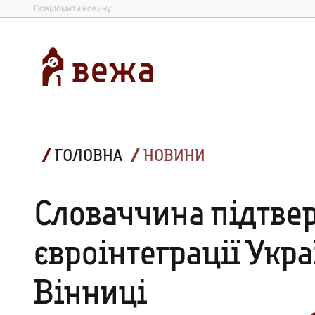
Повідомити новину
ГОЛОВНА
НОВИНИ
Словаччина підтве
євроінтеграції Украї
Вінниці