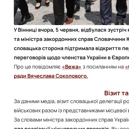
У Вінниці вчора, 5 червня, відбулася зустрі
та міністра закордонних справ Словаччини 
словацька сторона підтримала відкриття пе
переговорів щодо членства України в Європ
Про це повідомляє
«Вежа»
з посиланням на
«
ради Вячеслава Соколового.
Візит т
За даними медіа, візит словацької делегації р
військових разом із представниками місцевої 
За словами міністра закордонних справ Укра
для реалізації міжнародних проєктів.
Він по