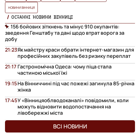
НОВИНИ ВІННИЦЯ
ОСТАННІ НОВИНИ ВІННИЦІ
156 бойових зіткнень та мінус 910 окупантів:
зведення Генштабу та дані щодо втрат ворога за
добу
21:23
Як майстру краси обрати інтернет-магазин для
професійних закупівель без ризику переплат
21:17
Гастрономічна Одеса: чому піца стала
частиною міської їжі
19:15
На Вінниччині під час пожежі загинула 85-річна
жінка
17:45
У «Вінницяоблводоканалі» повідомили, коли
можуть відновити водопостачання на
лівобережжі міста
ВСІ НОВИНИ