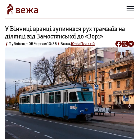
У Вінниці вранці зупинився рух трамваїв на
ділянці від Замостянської до «Зорі»
Публікація
05 Червня
10:38
Вежа,
Юлія Плахтій