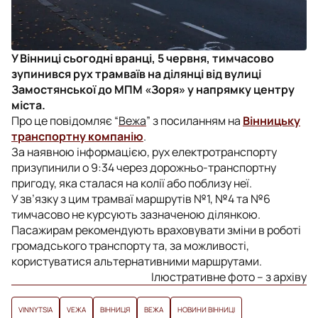
У Вінниці сьогодні вранці, 5 червня, тимчасово
зупинився рух трамваїв на ділянці від вулиці
Замостянської до МПМ «Зоря» у напрямку центру
міста.
Про це повідомляє “
Вежа
” з посиланням
на
Вінницьку
транспортну компанію
.
За наявною інформацією, рух електротранспорту
призупинили о 9:34 через дорожньо-транспортну
пригоду, яка сталася на колії або поблизу неї.
У зв’язку з цим трамваї маршрутів №1, №4 та №6
тимчасово не курсують зазначеною ділянкою.
Пасажирам рекомендують враховувати зміни в роботі
громадського транспорту та, за можливості,
користуватися альтернативними маршрутами.
Ілюстративне фото – з архіву
VINNYTSIA
VЕЖА
ВІННИЦЯ
ВЕЖА
НОВИНИ ВІННИЦІ