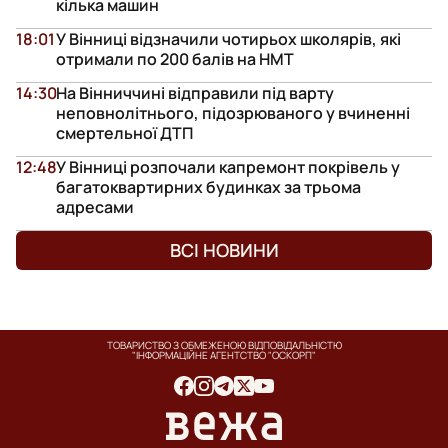
кілька машин
18:01
У Вінниці відзначили чотирьох школярів, які
отримали по 200 балів на НМТ
14:30
На Вінниччині відправили під варту
неповнолітнього, підозрюваного у вчиненні
смертельної ДТП
12:48
У Вінниці розпочали капремонт покрівель у
багатоквартирних будинках за трьома
адресами
ВСІ НОВИНИ
ТОВАРИСТВО З ОБМЕЖЕНОЮ ВІДПОВІДАЛЬНІСТЮ
"ІНФОРМАЦІЙНЕ АГЕНТСТВО "ОСКОРП"