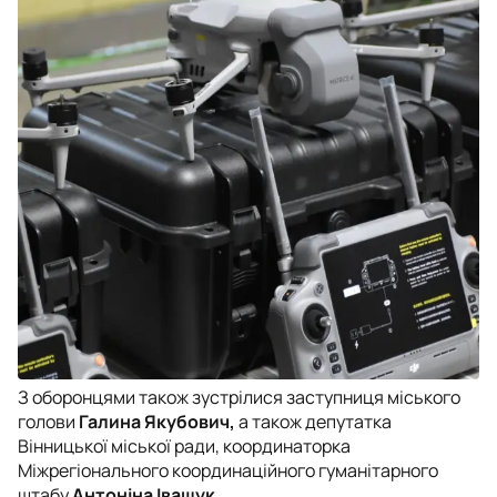
З оборонцями також зустрілися заступниця міського
голови
Галина Якубович,
а також депутатка
Вінницької міської ради, координаторка
Міжрегіонального координаційного гуманітарного
штабу
Антоніна Іващук.