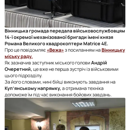
Вінницька громада передала військовослужбовцям
14-ї окремої механізованої бригади імені князя
Романа Великого квадрокоптери Matrice 4E.
Про це повідомляє
«Вежа»
з посиланням на
Вінницьку
міську раду.
Як зазначив заступник міського голови
Андрій
Очеретний,
це вже не перша зустріч із військовими
цього підрозділу.
За його словами, нині бійці виконують завдання на
Куп’янському напрямку,
а отримана техніка
допоможе їм під час виконання бойових завдань.