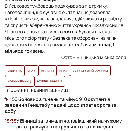
Військовослужбовець подякував за підтримку,
наголосивши, що сучасне обладнання дозволяє
якісніше виконувати завдання, здійснювати розвідку
та сприяти збереженню життя українських захисників.
Чергова допомога військовим відбулася в межах
міського пріоритету «Безпека та оборона», на який
цьогоріч у бюджеті громади передбачили
понад 1
мільярд гривень.
Фото – Вінницька міська рада
VINNYTSIA
VЕЖА
ВІННИЦЯ
ВЕЖА
ДОПОМОГА ВІЙСЬКОВИМ
НОВИНИ ВІННИЦІ
НОВИНИ ВІННИЦЯ
ОСТАННІ НОВИНИ ВІННИЦІ
156 бойових зіткнень та мінус 910 окупантів:
зведення Генштабу та дані щодо втрат ворога за
добу
19:39
У Вінниці затримали чоловіка, який на чужому
авто травмував патрульного та пошкодив