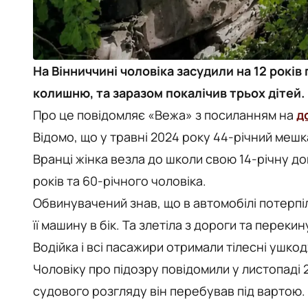
На Вінниччині чоловіка засудили на 12 років
колишню, та заразом покалічив трьох дітей.
Про це повідомляє «Вежа» з посиланням на
д
Відомо, що у травні 2024 року 44-річний меш
Вранці жінка везла до школи свою 14-річну дон
років та 60-річного чоловіка.
Обвинувачений знав, що в автомобілі потерпі
її машину в бік. Та злетіла з дороги та перекин
Водійка і всі пасажири отримали тілесні ушко
Чоловіку про підозру повідомили у листопаді 
судового розгляду він перебував під вартою. 