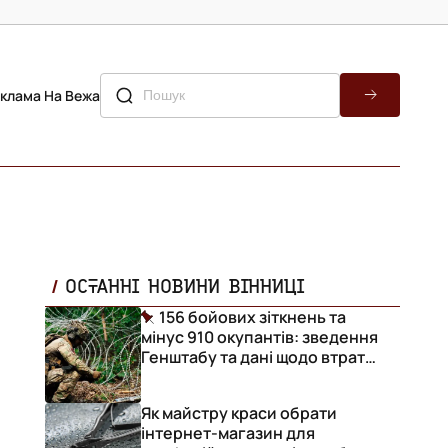
клама На Вежа
ОСТАННІ НОВИНИ ВІННИЦІ
156 бойових зіткнень та
мінус 910 окупантів: зведення
Генштабу та дані щодо втрат
ворога за добу
Як майстру краси обрати
інтернет-магазин для