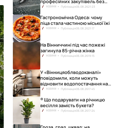
професійних закупівель без
ризику переплат
Публікація
06.08.26
21:23
НОВИНИ
Гастрономічна Одеса: чому
піца стала частиною міської їжі
Публікація
06.08.26
21:17
НОВИНИ
На Вінниччині під час пожежі
загинула 85-річна жінка
Публікація
06.08.26
19:15
НОВИНИ
У «Вінницяоблводоканалі»
повідомили, коли можуть
відновити водопостачання на
лівобережжі міста
Публікація
06.08.26
17:45
НОВИНИ
® Що подарувати на річницю
весілля замість букета?
Публікація
06.08.26
17:24
НОВИНИ
Гроза, град, шквал: на