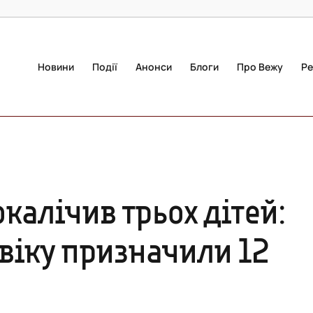
Новини
Події
Анонси
Блоги
Про Вежу
Ре
калічив трьох дітей:
віку призначили 12