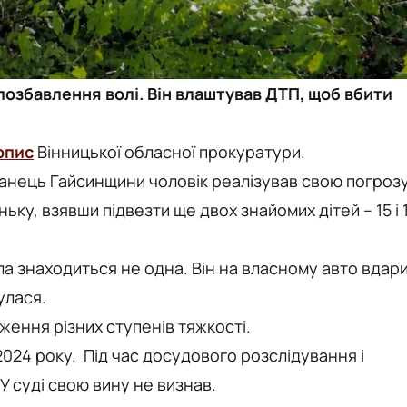
 позбавлення волі. Він влаштував ДТП, щоб вбити
опис
Вінницької обласної прокуратури.
канець Гайсинщини чоловік реалізував свою погрозу
ьку, взявши підвезти ще двох знайомих дітей – 15 і 
ла знаходиться не одна. Він на власному авто вдар
улася.
дження різних ступенів тяжкості.
2024 року.
Під час досудового розслідування і
У суді свою вину не визнав.