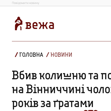
Повідомити новину
ГОЛОВНА
НОВИНИ
Вбив колишню та по
на Вінниччині чоло
років за ґратами