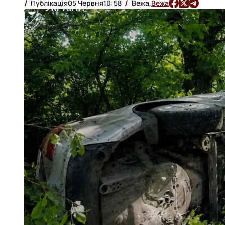
Публікація
05 Червня
10:58
Вежа,
Вежа