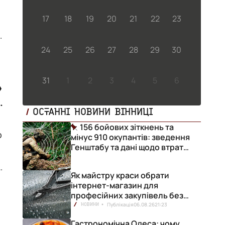
17
18
19
20
21
22
23
24
25
26
27
28
29
30
и.
31
1
2
3
4
5
6
»
ь
ОСТАННІ НОВИНИ ВІННИЦІ
156 бойових зіткнень та
о
мінус 910 окупантів: зведення
Генштабу та дані щодо втрат
ворога за добу
Як майстру краси обрати
інтернет-магазин для
професійних закупівель без
ризику переплат
Публікація
06.08.26
21:23
НОВИНИ
Гастрономічна Одеса: чому