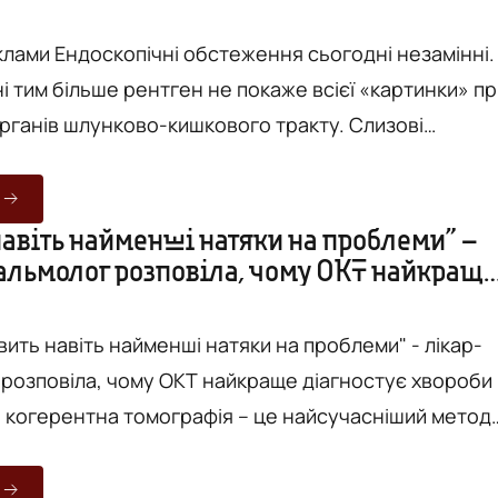
лікар-ендоскопіст у Вінниці
икозн...
клами Ендоскопічні обстеження сьогодні незамінні.
, ні тим більше рентген не покаже всієї «картинки» п
анів шлунково-кишкового тракту. Слизові
авоходу, шлунку, кишківника, дванадцятипалої киш
но візуалізувати лише за допомогою
ня. А високоточне інноваційне
навіть найменші натяки на проблеми” –
альмолог розповіла, чому ОКТ найкраще
 обладнання в руках професійного лікаря-
 хвороби очей
 завжди дорівнює споко...
ить навіть найменші натяки на проблеми" - лікар-
розповіла, чому ОКТ найкраще діагностує хвороби
рганів зору. А коли ОКТ – це ще й Topcon DRI OCT
 виявити навіть найменші патологічні зміни в очах,