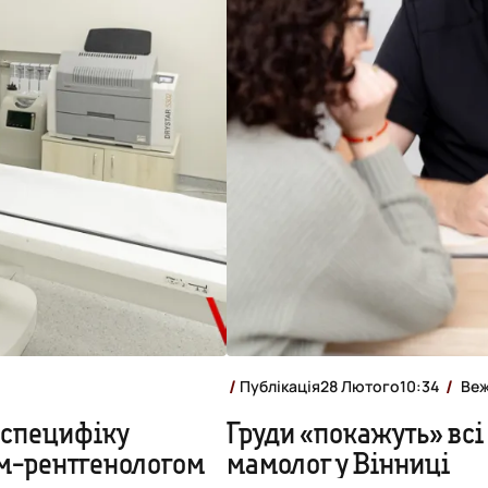
Публікація
28 Лютого
10:34
Веж
а специфіку
Груди «покажуть» всі
рем-рентгенологом
мамолог у Вінниці