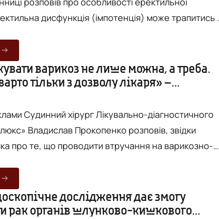
інниці розповів про особливості еректильної
ком, незалежно від його віку та стилю життя.
нення цього захворювання – безліч, причому
дугу може одразу декілька факторів. За словами
кувати варикоз не лише можна, а треба.
варто тільки з дозволу лікаря» –
га-андролога Лікувально-діагностичного центру
ірург у Вінниці
огдана Вой...
клами Судинний хірург Лікувально-діагностичного
люкс» Владислав Прокопенко розповів, звідки
мка про те, що проводити втручання на варикозно-
х влітку категорично заборонено. Також лікар
у не варто, без спеціальної діагностики,
«судинних зірочок» та що категорично заборонено
оскопічне дослідження дає змогу
и рак органів шлунково-кишкового
 Відповіді на ці та інші питання про