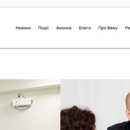
Новини
Події
Анонси
Блоги
Про Вежу
Ре