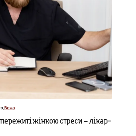
а,
Вежа
 пережиті жінкою стреси – лікар-