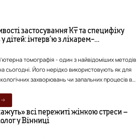
вості застосування КТ та специфіку
у дітей: інтерв’ю з лікарем-
огом ДЦ “Медіскан” у Вінниці
'ютерна томографія - один з найвідоміших методів
а сьогодні. Його нерідко використовують як для
кологічних захворювань чи запальних процесів в
к і для виявлення ушкоджень внаслідок травм. Втім,
жди люди знають, чим саме є цей метод та які
ування. Про особливості проведення
ажуть» всі пережиті жінкою стреси –
олог у Вінниці
томографії, як підготуватись та в чому різниця з
мет...