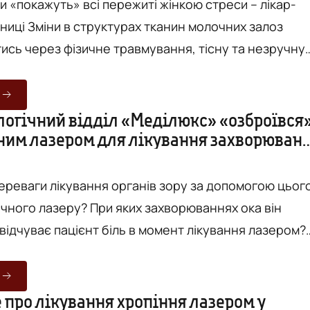
и «покажуть» всі пережиті жінкою стреси – лікар-
 молочних залоз
тись через фізичне травмування, тісну та незручну
кож через емоційні коливання та часті стресові стан
г Лікувально-діагностичного центру «Меділюкс»
енко, наголошує на важливості самообстежень
огічний відділ «Меділюкс» «озброївся
ним лазером для лікування захворюван
я грудей та
ка
переваги лікування органів зору за допомогою цьог
чного лазеру? При яких захворюваннях ока він
відчуває пацієнт біль в момент лікування лазером?
ід лікування офтальмологічним лазером? Скільки
процедура? Відповіді на ці та інші питання
-офтальмолог Лікувально-діагностичного центру
 про лікування хропіння лазером у