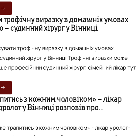
арто собі самопризначати це обстеження? Які
и трофічну виразку в домашніх умовах
 – судинний хірург у Вінниці
рної томографії в «Меділюкс»? Відповіді на ці та
кувати трофічну виразку в домашніх умовах
 хірург у Вінниці Трофічні виразки може
ше професійний судинний хірург, сімейний лікар тут
ильний. Адже трофічні виразки – це наслідок
атології вен чи артерій, тож консервативна медици
а. І допоки не буде усунуто першопричину проблем
питись з кожним чоловіком» – лікар
ролог у Вінниці розповів про
мокру відкриту рану на нозі, практично, не можливо
ті еректильної дисфункції
е трапитись з кожним чоловіком» - лікар уролог-