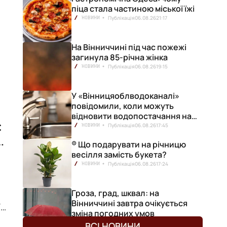
чи
піца стала частиною міської їжі
Публікація
06.08.26
21:17
НОВИНИ
На Вінниччині під час пожежі
загинула 85-річна жінка
Публікація
06.08.26
19:15
НОВИНИ
У «Вінницяоблводоканалі»
а
повідомили, коли можуть
відновити водопостачання на
с
лівобережжі міста
Публікація
06.08.26
17:45
НОВИНИ
г
® Що подарувати на річницю
весілля замість букета?
Публікація
06.08.26
17:24
НОВИНИ
Гроза, град, шквал: на
Вінниччині завтра очікується
-
зміна погодних умов
рі
Публікація
06.08.26
17:13
НОВИНИ
ВСІ НОВИНИ