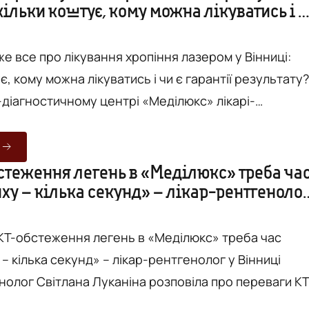
кільки коштує, кому можна лікуватись і 
Лікарі-офтальмологи почали
результату?
а...
е все про лікування хропіння лазером у Вінниці:
є, кому можна лікуватись і чи є гарантії результату?
-діагностичному центрі «Меділюкс» лікарі-
и вже декілька місяців лікують хропіння за
новаційного лазеру. Це ефективно та безболісно, 
тний вже після першого сеансу лікування. Багатьох
стеження легень в «Меділюкс» треба ча
ху – кілька секунд» – лікар-рентгеноло
остей міста, що дізнались про цю медичну послугу в
КТ-обстеження легень в «Меділюкс» треба час
– кілька секунд» – лікар-рентгенолог у Вінниці
нолог Світлана Луканіна розповіла про переваги КТ
егень у Вінниці в Лікувально-діагностичному цент