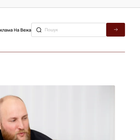
клама На Вежа