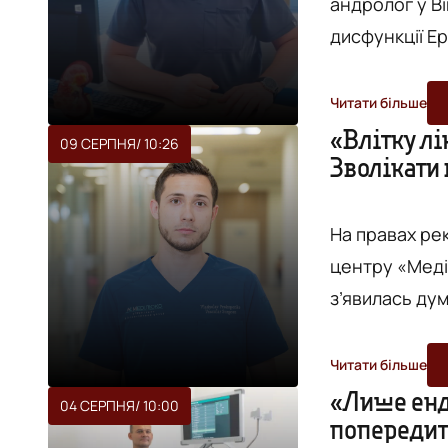
андролог у В
дисфункції Еректильна дисфункція (імпотенція) може трапитись з
кожним чолові
Причин виник
Читати більше
спровокувати не
«Влітку лі
09 СЕРПНЯ
/ 10:26
Зволікати 
лікаря уроло
судинний х
«Меділюкс» Б
На правах ре
центру «Меді
з’явилась ду
розширених вена
розповів, чом
Читати більше
позбуватись 
«Лише енд
04 СЕРПНЯ
/ 10:00
попередит
робити при проявах варикозу.