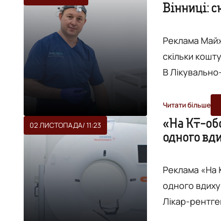
Вінниці: с
«Меділюкс» Леся Христич. 
є гарантії 
використовув
Реклама Майж
скільки кошту
В Лікувально
отоларинголог
допомогою ін
Читати більше
результат помі
«На КТ-об
02 ЛИСТОПАДА
/ 11:23
одного вди
вінничан та г
у Вінниці
«Меділюк...
Реклама «На 
одного вдиху 
Лікар-рентге
обстеження л