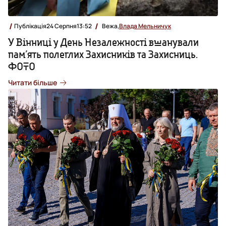
Публікація
24 Серпня
13:52
Вежа,
Влада Мельничук
У Вінниці у День Незалежності вшанували
памʼять полеглих Захисників та Захисниць.
ФОТО
Читати більше