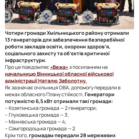
Чотири громади Хмільницького району отримали
13 генераторів для забезпечення безперебійної
роботи закладів освіти, охорони здоров’я,
соціального захисту та об’єктів критичної
інфраструктури.
Про це повідомляє
«Вежа»
з посиланням на
начальницю Вінницької обласної військової
адміністрації Наталю Заболотну.
Як зазначає очільниця ОВА, допомогу передали в
межах обласного Плану стійкості.
Генератори
потужністю 6,5 кВт отримали такі громади:
– Козятинська громада — 2 генератори;
– Глуховецька громада — 3;
– Махнівська громада — 4;
– Самгородоцька громада — 2.
Крім того,
громадам передали 28 мережевих