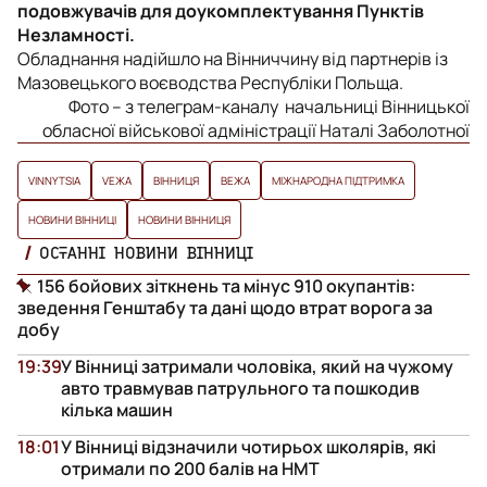
подовжувачів для доукомплектування Пунктів
Незламності.
Обладнання надійшло на Вінниччину від партнерів із
Мазовецького воєводства Республіки Польща.
Фото – з телеграм-каналу начальниці Вінницької
обласної військової адміністрації Наталі Заболотної
VINNYTSIA
VЕЖА
ВІННИЦЯ
ВЕЖА
МІЖНАРОДНА ПІДТРИМКА
НОВИНИ ВІННИЦІ
НОВИНИ ВІННИЦЯ
ОСТАННІ НОВИНИ ВІННИЦІ
156 бойових зіткнень та мінус 910 окупантів:
зведення Генштабу та дані щодо втрат ворога за
добу
19:39
У Вінниці затримали чоловіка, який на чужому
авто травмував патрульного та пошкодив
кілька машин
18:01
У Вінниці відзначили чотирьох школярів, які
отримали по 200 балів на НМТ