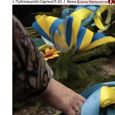
Публікація
24 Серпня
13:52
Вежа,
Влада Мельничук