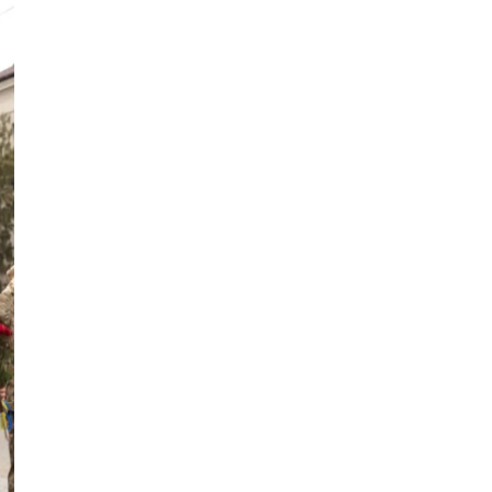
піца стала частиною міської їжі
Публікація
06.08.26
21:17
НОВИНИ