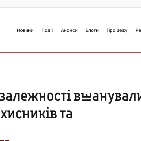
Новини
Події
Анонси
Блоги
Про Вежу
Ре
езалежності вшанувал
ахисників та