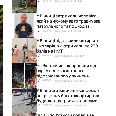
Публікація
09.08.26
12:35
НОВИНИ
У Вінниці затримали чоловіка,
який на чужому авто травмував
патрульного та пошкодив
кілька машин
Публікація
08.08.26
19:39
НОВИНИ
У Вінниці відзначили чотирьох
школярів, які отримали по 200
балів на НМТ
Публікація
08.08.26
18:01
НОВИНИ
На Вінниччині відправили під
варту неповнолітнього,
підозрюваного у вчиненні
смертельної ДТП
Публікація
08.08.26
14:30
НОВИНИ
У Вінниці розпочали капремонт
покрівель у багатоквартирних
будинках за трьома адресами
Публікація
08.08.26
12:48
НОВИНИ
Від 1,5 до 12 тисяч доларів за