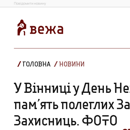
Повідомити новину
ГОЛОВНА
НОВИНИ
У Вінниці у День Н
памʼять полеглих З
Захисниць. ФОТО