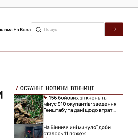
клама На Вежа
и
ОСТАННІ НОВИНИ ВІННИЦІ
156 бойових зіткнень та
мінус 910 окупантів: зведення
Генштабу та дані щодо втрат
ворога за добу
На Вінниччині минулої доби
сталось 11 пожеж