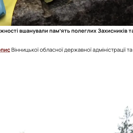
лежності вшанували памʼять полеглих Захисників т
опис
Вінницької обласної державної адміністрації та