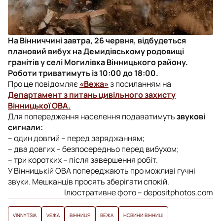
На Вінниччині завтра, 26 червня, відбудеться
плановий вибух на Демидівському родовищі
гранітів у селі Могилівка Вінницького району.
Роботи триватимуть із 10:00 до 18:00.
Про це повідомляє
«Вежа»
з посиланням на
Департамент з питань цивільного захисту
Вінницької ОВА.
Для попередження населення подаватимуть
звукові
сигнали:
– один довгий – перед заряджанням;
– два довгих – безпосередньо перед вибухом;
– три коротких – після завершення робіт.
У Вінницькій ОВА попереджають про можливі гучні
звуки. Мешканців просять зберігати спокій.
Ілюстративне фото – depositphotos.com
VINNYTSIA
VЕЖА
ВІННИЦЯ
ВЕЖА
НОВИНИ ВІННИЦІ