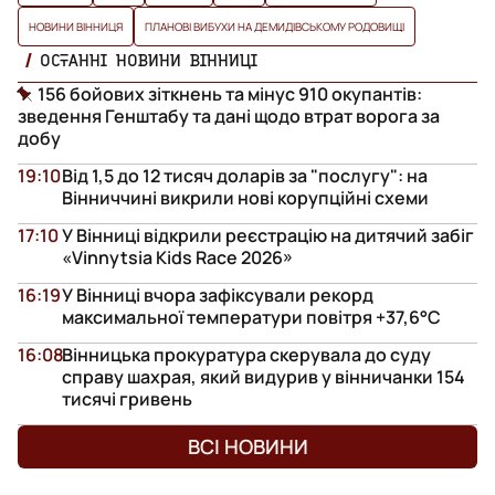
НОВИНИ ВІННИЦЯ
ПЛАНОВІ ВИБУХИ НА ДЕМИДІВСЬКОМУ РОДОВИЩІ
ОСТАННІ НОВИНИ ВІННИЦІ
156 бойових зіткнень та мінус 910 окупантів:
зведення Генштабу та дані щодо втрат ворога за
добу
19:10
Від 1,5 до 12 тисяч доларів за "послугу": на
Вінниччині викрили нові корупційні схеми
17:10
У Вінниці відкрили реєстрацію на дитячий забіг
«Vinnytsia Kids Race 2026»
16:19
У Вінниці вчора зафіксували рекорд
максимальної температури повітря +37,6°С
16:08
Вінницька прокуратура скерувала до суду
справу шахрая, який видурив у вінничанки 154
тисячі гривень
ВСІ НОВИНИ