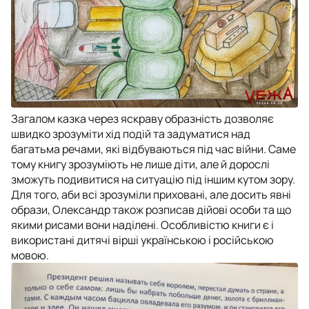
Загалом казка через яскраву образність дозволяє
швидко зрозуміти хід подій та задуматися над
багатьма речами, які відбуваються під час війни. Саме
тому книгу зрозуміють не лише діти, але й дорослі
зможуть подивитися на ситуацію під іншим кутом зору.
Для того, аби всі зрозуміли приховані, але досить явні
образи, Олександр також розписав дійові особи та що
якими рисами вони наділені. Особливістю книги є і
використані дитячі вірші українською і російською
мовою.