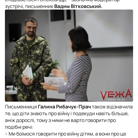
зустрічі, письменник
Вадим Вітковський.
Письменниця
Галина Рибачук-Прач
також відзначила
те, що діти знають про війну і подекуди навіть більше,
аніж дорослі, тому з ними не варто говорити про
подібні речі:
– Ми боїмося говорити про війну дітям, а вони про це