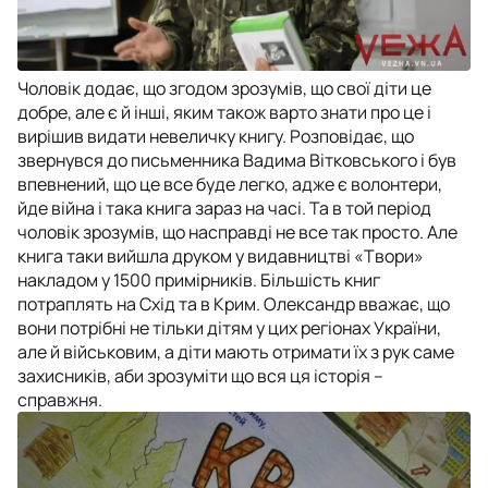
Чоловік додає, що згодом зрозумів, що свої діти це
добре, але є й інші, яким також варто знати про це і
вирішив видати невеличку книгу. Розповідає, що
звернувся до письменника Вадима Вітковського і був
впевнений, що це все буде легко, адже є волонтери,
йде війна і така книга зараз на часі. Та в той період
чоловік зрозумів, що насправді не все так просто. Але
книга таки вийшла друком у видавництві «Твори»
накладом у 1500 примірників. Більшість книг
потраплять на Схід та в Крим. Олександр вважає, що
вони потрібні не тільки дітям у цих регіонах України,
але й військовим, а діти мають отримати їх з рук саме
захисників, аби зрозуміти що вся ця історія –
справжня.