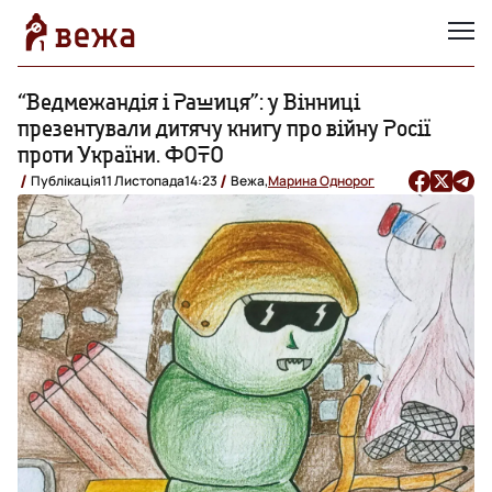
“Ведмежандія і Рашиця”: у Вінниці
презентували дитячу книгу про війну Росії
проти України. ФОТО
Публікація
11 Листопада
14:23
Вежа,
Марина Однорог