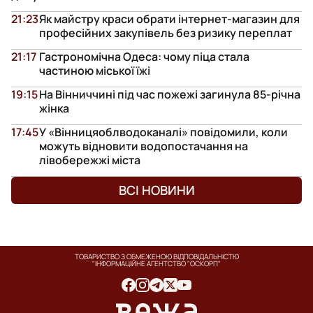
21:23
Як майстру краси обрати інтернет-магазин для
професійних закупівель без ризику переплат
21:17
Гастрономічна Одеса: чому піца стала
частиною міської їжі
19:15
На Вінниччині під час пожежі загинула 85-річна
жінка
17:45
У «Вінницяоблводоканалі» повідомили, коли
можуть відновити водопостачання на
лівобережжі міста
ВСІ НОВИНИ
ТОВАРИСТВО З ОБМЕЖЕНОЮ ВІДПОВІДАЛЬНІСТЮ
"ІНФОРМАЦІЙНЕ АГЕНТСТВО "ОСКОРП"