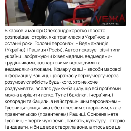
В казковій манері Олександр коротко і просто
розповідає історію, яка трапилася з Україною в
останні роки. Головні персонажі – Ведмежандія
(Україна) і Рашиця (Росія). Автор показує і різні типи
українці, зображуючи їх ведмедями, ведмедями-
трудівниками, зоопарковими ведмедями та
ведмедяки-злюками. Комар у казці – засоби масової
інформації у Рашиці, що вражає у першу чергу через
розумову слабкість будь-кого, хто не хоче
роздумувати, вселяє думку-бацилу, що всі проблеми
можна вирішити легко. Тут є і бджілки, і черв’яки, і
колоради та бацили, а найстрашнішим персонажем –
Гусениця-злиця, яка є безтілесним створінням, яка є
правителькою (правителем) Рашиці. Основна мета
Гусениці – жерти чужі землі, пам’ять, культуру і історію
і видавати, ніби це все створила вона, а хтось все це