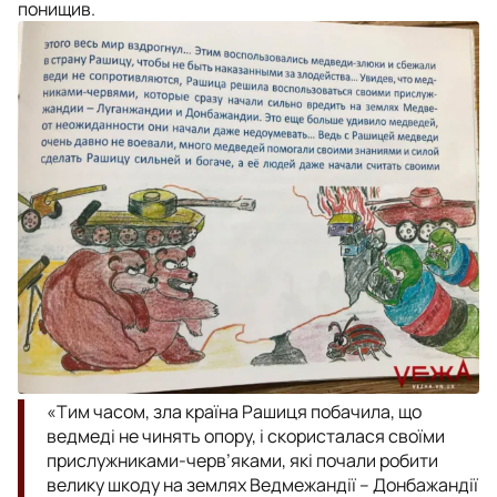
понищив.
«Тим часом, зла країна Рашиця побачила, що
ведмеді не чинять опору, і скористалася своїми
прислужниками-черв’яками, які почали робити
велику шкоду на землях Ведмежандії – Донбажандії