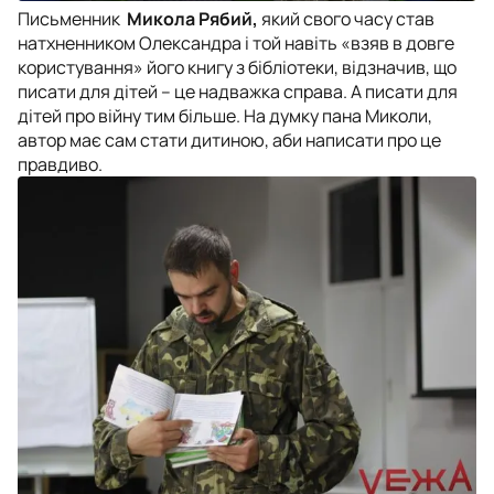
Письменник
Микола Рябий,
який свого часу став
натхненником Олександра і той навіть «взяв в довге
користування» його книгу з бібліотеки, відзначив, що
писати для дітей – це надважка справа. А писати для
дітей про війну тим більше. На думку пана Миколи,
автор має сам стати дитиною, аби написати про це
правдиво.