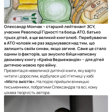
Олександр Мончак – старший лейтенант ЗСУ,
учасник Революції Гідності та боєць АТО, батько
трьох дітей, а ще великий книголюб. Перебуваючи
в АТО чоловік не раз задумувався над тим, що
залишить своїм синам, якщо загине. Саме це стало
одним із факторів, що змусило бійця написану
двомовну книгу «Країна Ведмежандія» – для дітей
дитячою мовою про війну.
Презентація невеличкої дитячої книги, яку варто
читати і дорослим, відбулася цієї п’ятниці у хабі
«Місто змістів».
На подію прийшли вінницькі
письменники, побратими Олександра та всі, кому
цікава творчість автора.