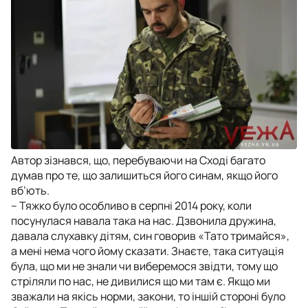
Автор зізнався, що, перебуваючи на Сході багато
думав про те, що залишиться його синам, якщо його
вб’ють.
– Тяжко було особливо в серпні 2014 року, коли
посунулася навала така на нас. Дзвонила дружина,
давала слухавку дітям, син говорив «Тато тримайся»,
а мені нема чого йому сказати. Знаєте, така ситуація
була, що ми не знали чи виберемося звідти, тому що
стріляли по нас, не дивилися що ми там є. Якщо ми
зважали на якісь норми, закони, то іншій стороні було