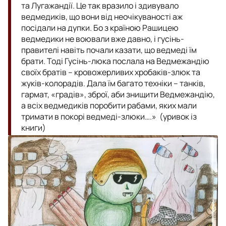
та Лугажандії. Це так вразило і здивувало
ведмедиків, що вони від неочікуваності аж
посідали на дупки. Бо з країною Рашицею
ведмедики не воювали вже давно, і гусінь-
правителі навіть почали казати, що ведмеді їм
брати. Тоді Гусінь-люка послала на Ведмежандію
своїх братів – кровожерливих хробаків-злюк та
жуків-колорадів. Дала їм багато техніки – танків,
гармат, «градів», зброї, аби знищити Ведмежандію,
а всіх ведмедиків поробити рабами, яких мали
тримати в покорі ведмеді-злюки….» (уривок із
книги)