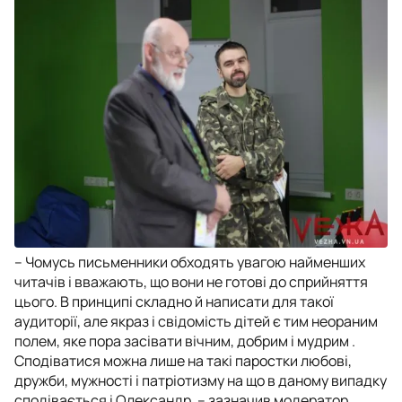
– Чомусь письменники обходять увагою найменших
читачів і вважають, що вони не готові до сприйняття
цього. В принципі складно й написати для такої
аудиторії, але якраз і свідомість дітей є тим неораним
полем, яке пора засівати вічним, добрим і мудрим .
Сподіватися можна лише на такі паростки любові,
дружби, мужності і патріотизму на що в даному випадку
сподівається і Олександр, – зазначив модератор