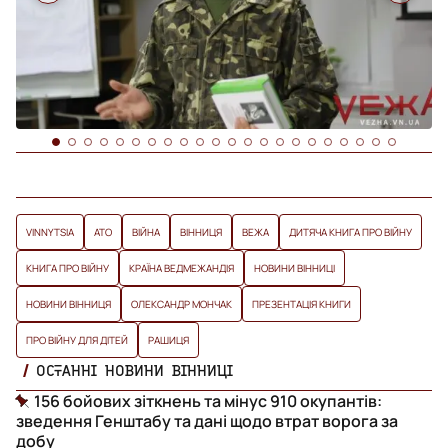
VINNYTSIA
АТО
ВІЙНА
ВІННИЦЯ
ВЕЖА
ДИТЯЧА КНИГА ПРО ВІЙНУ
КНИГА ПРО ВІЙНУ
КРАЇНА ВЕДМЕЖАНДІЯ
НОВИНИ ВІННИЦІ
НОВИНИ ВІННИЦЯ
ОЛЕКСАНДР МОНЧАК
ПРЕЗЕНТАЦІЯ КНИГИ
ПРО ВІЙНУ ДЛЯ ДІТЕЙ
РАШИЦЯ
ОСТАННІ НОВИНИ ВІННИЦІ
156 бойових зіткнень та мінус 910 окупантів:
зведення Генштабу та дані щодо втрат ворога за
добу