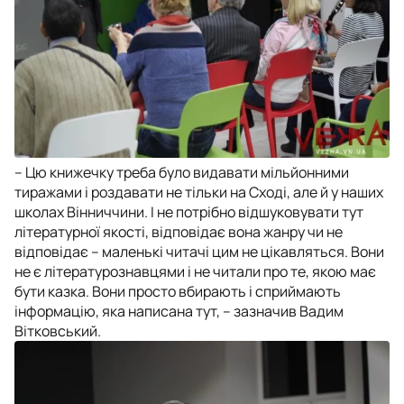
– Цю книжечку треба було видавати мільйонними
тиражами і роздавати не тільки на Сході, але й у наших
школах Вінниччини. І не потрібно відшуковувати тут
літературної якості, відповідає вона жанру чи не
відповідає – маленькі читачі цим не цікавляться. Вони
не є літературознавцями і не читали про те, якою має
бути казка. Вони просто вбирають і сприймають
інформацію, яка написана тут, – зазначив Вадим
Вітковський.