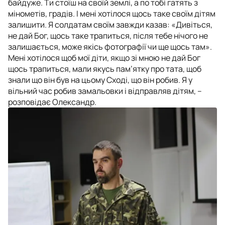
байдуже. Ти стоїш на своїй землі, а по тобі гатять з
мінометів, градів. І мені хотілося щось таке своїм дітям
залишити. Я солдатам своїм завжди казав: «Дивіться,
не дай Бог, щось таке трапиться, після тебе нічого не
залишається, може якісь фотографії чи ще щось там».
Мені хотілося щоб мої діти, якщо зі мною не дай Бог
щось трапиться, мали якусь пам’ятку про тата, щоб
знали що він був на цьому Сході, що він робив. Я у
вільний час робив замальовки і відправляв дітям, –
розповідає Олександр.