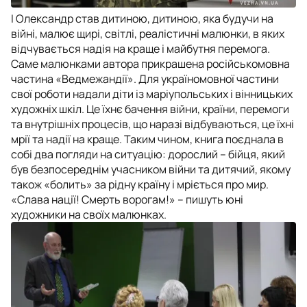
І Олександр став дитиною, дитиною, яка будучи на
війні, малює щирі, світлі, реалістичні малюнки, в яких
відчувається надія на краще і майбутня перемога.
Саме малюнками автора прикрашена російськомовна
частина «Ведмежандії». Для україномовної частини
свої роботи надали діти із маріупольських і вінницьких
художніх шкіл. Це їхнє бачення війни, країни, перемоги
та внутрішніх процесів, що наразі відбуваються, це їхні
мрії та надії на краще. Таким чином, книга поєднала в
собі два погляди на ситуацію: дорослий – бійця, який
був безпосереднім учасником війни та дитячий, якому
також «болить» за рідну країну і мріється про мир.
«Слава нації! Смерть ворогам!» – пишуть юні
художники на своїх малюнках.