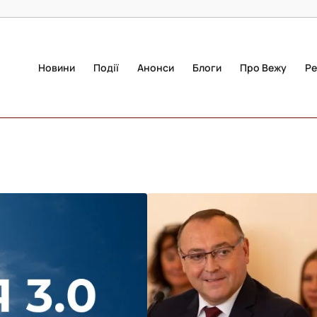
Новини
Події
Анонси
Блоги
Про Вежу
Ре