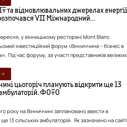
я, згідно з яким вже з 1 жовтня планують
IT та відновлювальних джерелах енергії
 розпочався VII Міжнародний
ькість працівників райдержадміністрацій Вінниччин
ійний форум. ФОТОРЕПОРТАЖ
 з постановою Кабміну, г...
вересня, у вінницькому ресторані Mont Blanc
ьомий інвестиційний форум «Вінниччина – бізнес в
ників великих
та інвестиційних компаній, а також головних
інниці та Вінницької області планують обговорити
озвитку ІТ-індустрії, альтернативну енергетику та
чині цьогоріч планують відкрити ще 13
 амбулаторій. ФОТО
можливості залучення іноземних інвестицій в регіон. Перед ві
го року на Вінниччині заплановано ввести в
сільських амбулаторій. Як зазначено на сайті