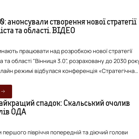
0: анонсували створення нової стратегії
іста та області. ВІДЕО
чинають працювати над розробкою нової стратегії
а та області "Вінниця 3.0", розраховану до 2030 рок
нлайн режимі відбулася конференція «Стратегічна
бласть-Вінниця-громади» за участі міського голови
ія Моргунова, екс-мера Вінниці та колишнього
стра України Володимира Гройсмана та екс-голови
айкращий спадок: Скальський очолив
олів ОДА
А Валерія Коровія. Загалом в конференції взяли
и першого півріччя попередній та діючий голови