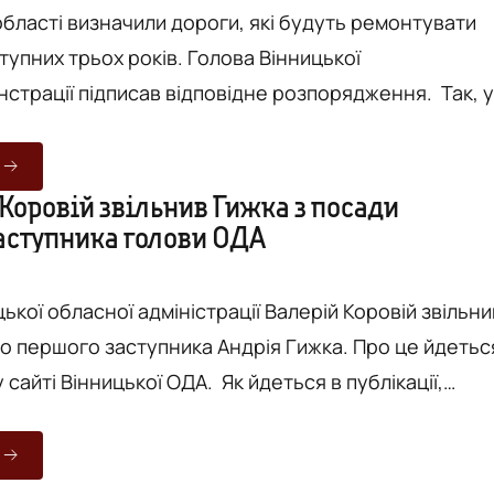
області визначили дороги, які будуть ремонтувати
тупних трьох років. Голова Вінницької
трації підписав відповідне розпорядження. Так, у
і №561 від 30 липня 2019 року
іоритетні напрями з відновлення автомобільних
о користування місцевого значення. З набуттям
Коровій звільнив Гижка з посади
аступника голови ОДА
ону України «Про внесення змін до деяких
 актів України щодо реформування ...
ької обласної адміністрації Валерій Коровій звільни
го першого заступника Андрія Гижка. Про це йдетьс
нницької ОДА. Як йдеться в публікації,
ням голови ОДА від 30.07.2019 року № 56-рк,
посади першого заступника голови
істрації Гижка Андрія Петровича за згодою сторін,