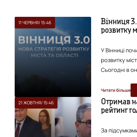
Вінниця 3.
11 ЧЕРВНЯ
/ 15:46
розвитку м
У Вінниці по
розвитку міст
Сьогодні в о
сесія 2030: о
Вінниці Серг
Читати більше
прем'єр-міні
Отримав н
21 ЖОВТНЯ
/ 15:46
рейтинг г
Вінницької ОД
участь бл...
За підсумкам