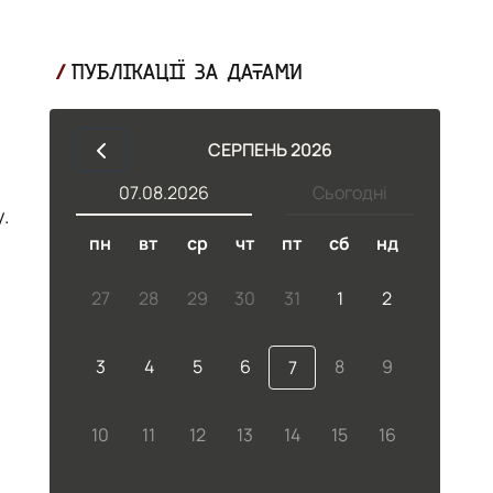
ПУБЛІКАЦІЇ ЗА ДАТАМИ
СЕРПЕНЬ 2026
07.08.2026
Сьогодні
у.
пн
вт
ср
чт
пт
сб
нд
27
28
29
30
31
1
2
3
4
5
6
8
9
7
10
11
12
13
14
15
16