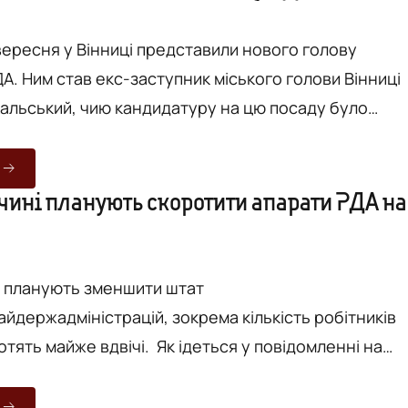
ОРТАЖ
ницької місько...
 вересня у Вінниці представили нового голову
А. Ним став екс-заступник міського голови Вінниці
альський, чию кандидатуру на цю посаду було
21 серпня. Представляти нового голову
ДА від президента Зеленського до Вінниці приїхав
мов – перший заступник керівника Офісу президент
чині планують скоротити апарати РДА на
речі, саме Трофімова Зеленський нещодавно
дисциплінар...
і планують зменшити штат
айдержадміністрацій, зокрема кількість робітників
вдвічі. Як ідеться у повідомленні на
кої облдержадміністрації, сьогодні, 17 вересня на
ді голови ОДА Валерія Коровія обговорили