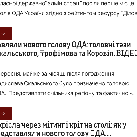
ласної державної адміністрації посіли перше місце
олів ОДА України згідно з рейтингом ресурсу "Діло
з окупованих АРК і Севастополя, Донеччини та
0 суспільно значущим критеріям. Оцінювалась
вляли нового голову ОДА: головні тези
кальського, Трофімова та Коровія. ВІДЕ
ОДА, яким у Вінницькій області раніше був Валерій
 вересня, майже за місяць після погодження
адислава Скальського було призначено головою
а фактично -
 президента до Вінниці приїхав перший заступник
 президента Сергій Трофімов. Представлення
еликій залі ОДА на четвертому поверсі за участі
рісла через мітинг і кріт на столі: як у
редставляли нового голову ОДА.
ховенства, співробітників ОДА, мера Вінниці та