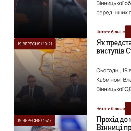
Вінницької об
серед інших г
столиця". У рейтингу зокрема порівнювалися показники 23
регіонів (бе
Читати більше
Луганщини) по 2
Як предста
19 ВЕРЕСНЯ
/ 19:21
виступів С
робота голів 
Коровій, а в...
Сьогодні, 19
Кабміном, Вл
Вінницької ОДА. Представляти очільника регіону т
представника
голови Офісу
Читати більше
відбулося у в
Прохід до к
19 ВЕРЕСНЯ
/ 15:17
Вінниці п
депутатів, ду