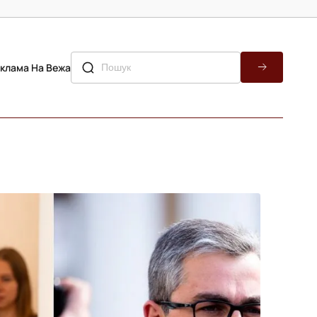
клама На Вежа