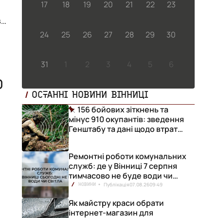
17
18
19
20
21
22
23
ва
24
25
26
27
28
29
30
31
1
2
3
4
5
6
О
ОСТАННІ НОВИНИ ВІННИЦІ
156 бойових зіткнень та
мінус 910 окупантів: зведення
Генштабу та дані щодо втрат
ворога за добу
Ремонтні роботи комунальних
служб: де у Вінниці 7 серпня
тимчасово не буде води чи
світла
Публікація
07.08.26
09:49
НОВИНИ
Як майстру краси обрати
інтернет-магазин для