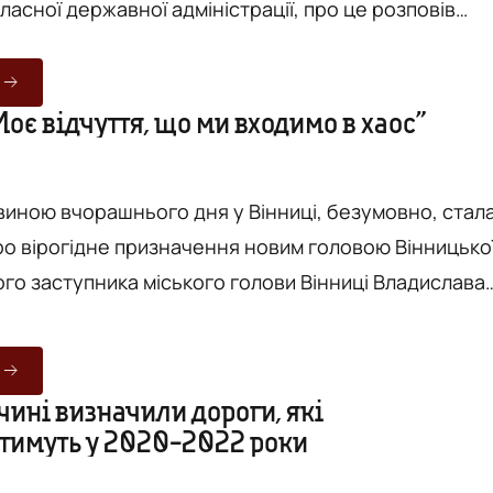
ласної державної адміністрації, про це розповів
лерій Коровій під час відкриття в селі Гальжбіївка
район) сільської амбулаторії загальної практики
ицини КП «Ямпільського районного медичного
Моє відчуття, що ми входимо в хаос”
 медико-санітарної допомоги». Повідомляється,
иною вчорашнього дня у Вінниці, безумовно, стал
ро вірогідне призначення новим головою Вінницько
го заступника міського голови Вінниці Владислава
 про
огідні кандидатури на посаду голови ОДА, а вищими
рісло наділялися більш одіозні персони, значно
ині визначили дороги, які
зані з командою Зеленського під час останніх двох
тимуть у 2020-2022 роки