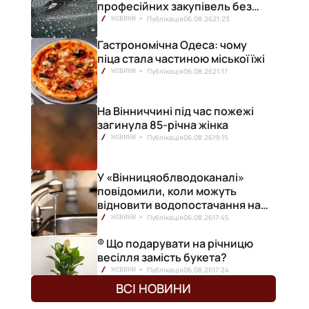
професійних закупівель без
ризику переплат
Публікація
06.08.26
21:23
НОВИНИ
Гастрономічна Одеса: чому
піца стала частиною міської їжі
Публікація
06.08.26
21:17
НОВИНИ
На Вінниччині під час пожежі
загинула 85-річна жінка
Публікація
06.08.26
19:15
НОВИНИ
а
У «Вінницяоблводоканалі»
повідомили, коли можуть
відновити водопостачання на
лівобережжі міста
Публікація
06.08.26
17:45
НОВИНИ
® Що подарувати на річницю
весілля замість букета?
Публікація
06.08.26
17:24
НОВИНИ
ВСІ НОВИНИ