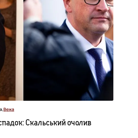
а,
Вежа
падок: Скальський очолив