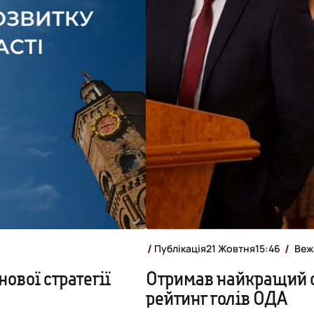
Публікація
21 Жовтня
15:46
Веж
ової стратегії
Отримав найкращий с
рейтинг голів ОДА