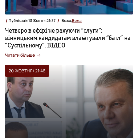
Публікація
13 Жовтня
21:37
Вежа,
Вежа
Четверо в ефірі не рахуючи “слуги”:
вінницьким кандидатам влаштували “батл” на
“Суспільному”. ВІДЕО
Читати більше
20 ЖОВТНЯ
/ 21:46