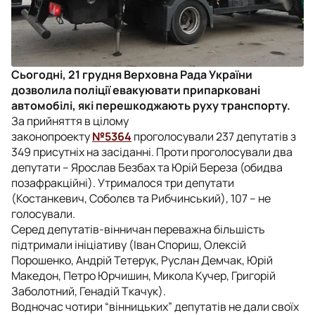
Сьогодні, 21 грудня Верховна Рада України
дозволила поліції евакуювати припарковані
автомобілі, які перешкоджають руху транспорту.
За прийняття в цілому
законопроекту
№5364
проголосували 237 депутатів з
349 присутніх на засіданні. Проти проголосували два
депутати – Ярослав Безбах та Юрій Береза (обидва
позафракційні). Утрималося три депутати
(Костанкевич, Соболєв та Рибчинський), 107 – не
голосували.
Серед депутатів-вінничан переважна більшість
підтримали ініціативу (Іван Спориш, Олексій
Порошенко, Андрій Тетерук, Руслан Демчак, Юрій
Македон, Петро Юрчишин, Микола Кучер, Григорій
Заболотний, Генадій Ткачук).
Водночас чотири “вінницьких” депутатів не дали своїх