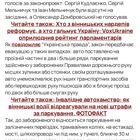
голосів за законопроект: Сергій Кудлаєнко, Сергій
Мельничук та Іван Мельничук були відсутні на
засіданні, а Олександр Домбровський не голосував.
Читайте також: Хто з вінницьких нардепів
реформує, а хто гальмує Україну: VoxUkraine
оприлюднив рейтинг парламентарів
Як
повідомляє
“Українська правда”, закон передбачає
евакуацію у таких випадках: авто поставлено на
проїзній частині в два і більше ряди, паркування
здійснено у заборонених Правилами дорожнього руху
місцях зупинки або стоянки, своїм розташуванням
авто унеможливлює рух інших транспортних засобів
або перешкоджає руху пішоходів або ж блокує проїзд
по двох або більше смугах руху.
Читайте також: Інвалідне автохамство: як
вінницькі водії відреагували на нові штрафи
за паркування. ФОТОФАКТ
Так, до забороненого відноситься паркування на
залізничних переїздах, трамвайних коліях, на естакаді,
мості, шляхопроводі чи під ним, у тунелі, ближче 30 м