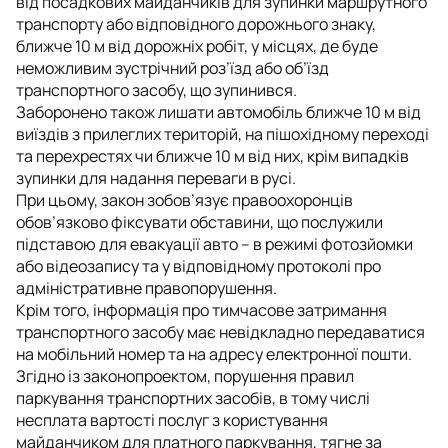
від посадкових майданчиків для зупинки маршрутного
транспорту або відповідного дорожнього знаку,
ближче 10 м від дорожніх робіт, у місцях, де буде
неможливим зустрічний роз’їзд або об’їзд
транспортного засобу, що зупинився.
Заборонено також лишати автомобіль ближче 10 м від
виїздів з прилеглих територій, на пішохідному переході
та перехрестях чи ближче 10 м від них, крім випадків
зупинки для надання переваги в русі.
При цьому, закон зобов’язує правоохоронців
обов’язково фіксувати обставини, що послужили
підставою для евакуації авто – в режимі фотозйомки
або відеозапису та у відповідному протоколі про
адміністративне правопорушення.
Крім того, інформація про тимчасове затримання
транспортного засобу має невідкладно передаватися
на мобільний номер та на адресу електронної пошти.
Згідно із законопроектом, порушення правил
паркування транспортних засобів, в тому числі
несплата вартості послуг з користування
майданчиком для платного паркування, тягне за