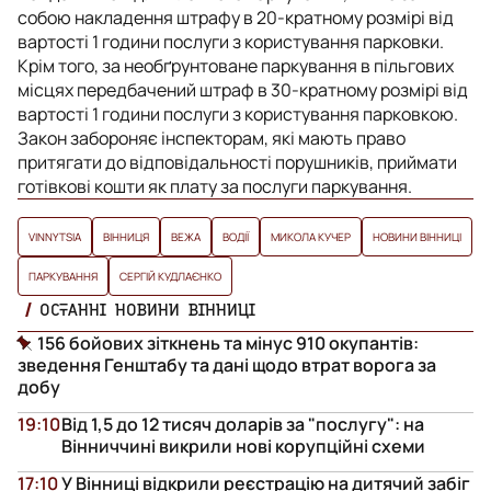
собою накладення штрафу в 20-кратному розмірі від
вартості 1 години послуги з користування парковки.
Крім того, за необґрунтоване паркування в пільгових
місцях передбачений штраф в 30-кратному розмірі від
вартості 1 години послуги з користування парковкою.
Закон забороняє інспекторам, які мають право
притягати до відповідальності порушників, приймати
готівкові кошти як плату за послуги паркування.
VINNYTSIA
ВІННИЦЯ
ВЕЖА
ВОДІЇ
МИКОЛА КУЧЕР
НОВИНИ ВІННИЦІ
ПАРКУВАННЯ
СЕРГІЙ КУДЛАЄНКО
ОСТАННІ НОВИНИ ВІННИЦІ
156 бойових зіткнень та мінус 910 окупантів:
зведення Генштабу та дані щодо втрат ворога за
добу
19:10
Від 1,5 до 12 тисяч доларів за "послугу": на
Вінниччині викрили нові корупційні схеми
17:10
У Вінниці відкрили реєстрацію на дитячий забіг