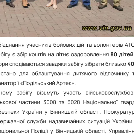
б’єднання учасників бойових дій та волонтерів АТ
бігу є збір коштів на літнє оздоровлення
80 дітей
ори сподіваються завдяки забігу зібрати близько
4
истано для облаштування дитячого відпочинку 
наторії «Подільський Артек».
ому забігу візьмуть участь військовослужбов
ькової частини 3008 та 3028 Національної гвард
езпеки України у Вінницькій області, Прокурату
Державної служби надзвичайних ситуацій України
ціональної Поліції у Вінницькій області, Управлін