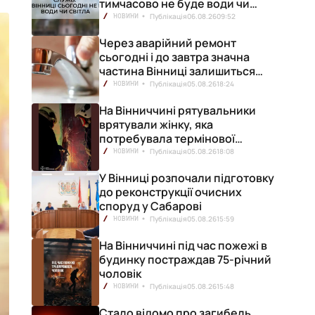
тимчасово не буде води чи
світла
Публікація
06.08.26
09:52
НОВИНИ
Через аварійний ремонт
сьогодні і до завтра значна
частина Вінниці залишиться
без води
Публікація
05.08.26
18:24
НОВИНИ
На Вінниччині рятувальники
врятували жінку, яка
потребувала термінової
медичної допомоги
Публікація
05.08.26
18:08
НОВИНИ
У Вінниці розпочали підготовку
до реконструкції очисних
споруд у Сабарові
Публікація
05.08.26
15:59
НОВИНИ
На Вінниччині під час пожежі в
будинку постраждав 75-річний
чоловік
Публікація
05.08.26
15:48
НОВИНИ
Стало відомо про загибель