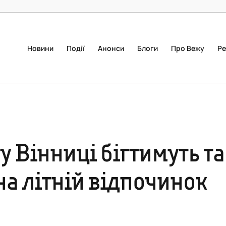
Новини
Події
Анонси
Блоги
Про Вежу
Ре
 у Вінниці бігтимуть та
на літній відпочинок