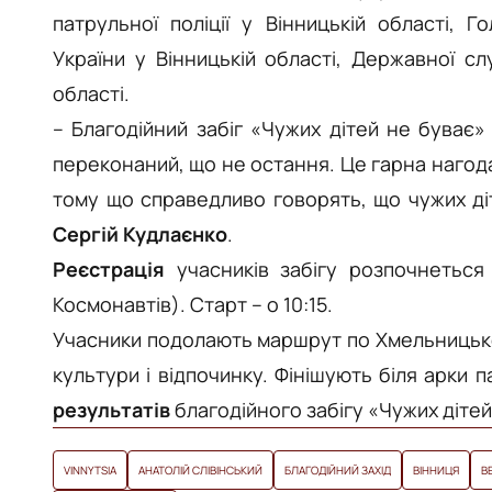
патрульної поліції у Вінницькій області, 
України у Вінницькій області, Державної с
області.
– Благодійний забіг «Чужих дітей не буває»
переконаний, що не остання. Це гарна нагод
тому що справедливо говорять, що чужих ді
Сергій Кудлаєнко
.
Реєстрація
учасників забігу розпочнетьс
Космонавтів). Старт – о 10:15.
Учасники подолають маршрут по Хмельницько
культури і відпочинку. Фінішують біля арки 
результатів
благодійного забігу «Чужих дітей
VINNYTSIA
АНАТОЛІЙ СЛІВІНСЬКИЙ
БЛАГОДІЙНИЙ ЗАХІД
ВІННИЦЯ
В