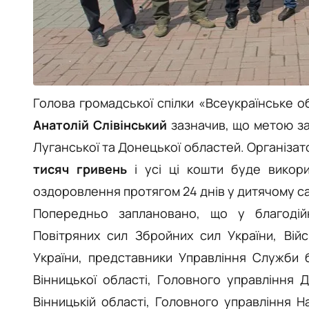
Голова громадської спілки «Всеукраїнське о
Анатолій Слівінський
зазначив, що метою за
Луганської та Донецької областей. Організат
тисяч гривень
і усі ці кошти буде викор
оздоровлення протягом 24 днів у дитячому са
Попередньо заплановано, що у благодійн
Повітряних сил Збройних сил України, Війс
України, представники Управління Служби б
Вінницької області, Головного управління 
Вінницькій області, Головного управління На