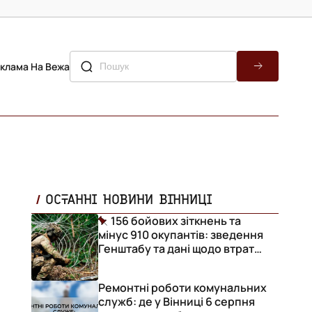
клама На Вежа
ОСТАННІ НОВИНИ ВІННИЦІ
156 бойових зіткнень та
мінус 910 окупантів: зведення
Генштабу та дані щодо втрат
ворога за добу
Ремонтні роботи комунальних
служб: де у Вінниці 6 серпня