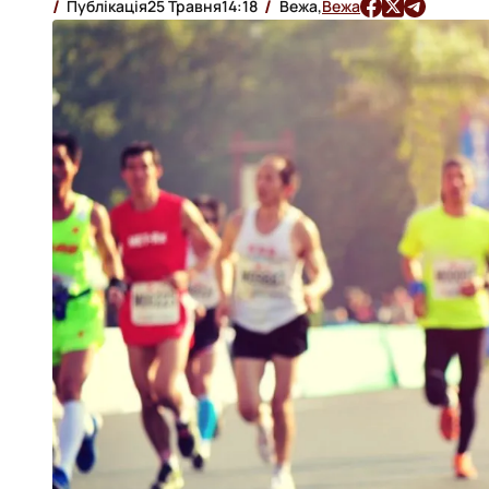
Публікація
25 Травня
14:18
Вежа,
Вежа