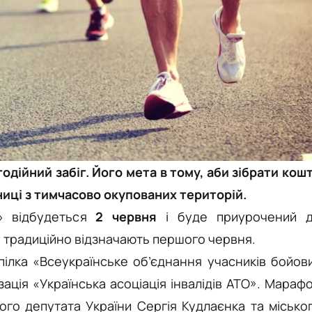
одійний забіг. Його мета в тому, аби зібрати кош
нниці з тимчасово окупованих територій.
» відбудеться
2 червня
і буде приурочений 
у традиційно відзначають першого червня.
пілка «Всеукраїнське об’єднання учасників бойов
зація «Українська асоціація інвалідів АТО». Мараф
ого депутата України Сергія Кудлаєнка та місько