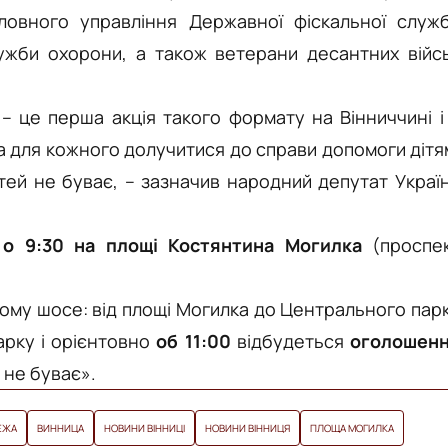
Головного управління Державної фіскальної служ
лужби охорони, а також ветерани десантних війс
 – це перша акція такого формату на Вінниччині і
а для кожного долучитися до справи допомоги дітя
тей не буває, – зазначив народний депутат Украї
я
о 9:30
на площі Костянтина Могилка
(проспе
му шосе: від площі Могилка до Центрального пар
парку і орієнтовно
об 11:00
відбудеться
оголошен
 не буває».
ЕЖА
ВИННИЦА
НОВИНИ ВІННИЦІ
НОВИНИ ВІННИЦЯ
ПЛОЩА МОГИЛКА