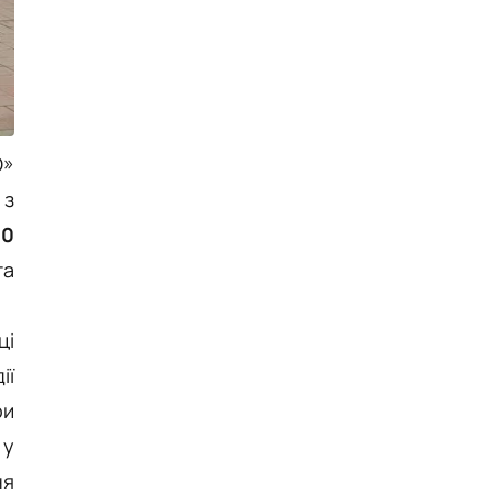
лука
Публікація
04.08.26
17:56
НОВИНИ
У центрі Вінниці автомобіль
врізався в аптеку
Публікація
04.08.26
16:35
НОВИНИ
О»
У Вінниці завтра відбудеться
психорозвантажувальний
з
захід - «Сила лісу» на природі
00
Публікація
04.08.26
15:20
НОВИНИ
та
®Як підтримувати ідеальну
воду в басейні в розпал спеки
Публікація
04.08.26
15:17
НОВИНИ
ці
ії
Вінниця передала
нацгвардійцям два пікапи та
ри
три роботизовані комплекси
 у
Публікація
04.08.26
15:05
НОВИНИ
ня
На Вінниччині розслідують