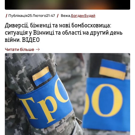
Публікація
25 Лютого
21:47
Вежа,
Богдан Будай
Диверсії, біженці та нові бомбосховища:
ситуація у Вінниці та області на другий день
війни. ВІДЕО
Читати більше