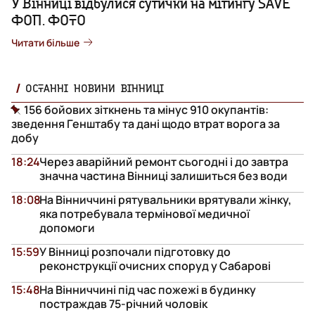
У Вінниці відбулися сутички на мітингу SAVE
ФОП. ФОТО
Читати більше
ОСТАННІ НОВИНИ ВІННИЦІ
156 бойових зіткнень та мінус 910 окупантів:
зведення Генштабу та дані щодо втрат ворога за
добу
18:24
Через аварійний ремонт сьогодні і до завтра
значна частина Вінниці залишиться без води
18:08
На Вінниччині рятувальники врятували жінку,
яка потребувала термінової медичної
допомоги
15:59
У Вінниці розпочали підготовку до
реконструкції очисних споруд у Сабарові
15:48
На Вінниччині під час пожежі в будинку
постраждав 75-річний чоловік