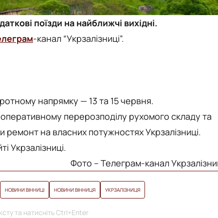
аткові поїзди на найближчі вихідні.
елеграм
-канал “Укрзалізниці”.
оротному напрямку — 13 та 15 червня.
 оперативному перерозподілу рухомого складу та
и ремонт на власних потужностях Укрзалізниці.
ті Укрзалізниці.
Фото – Телеграм-канал Укрзалізни
НОВИНИ ВІННИЦІ
НОВИНИ ВІННИЦЯ
УКРЗАЛІЗНИЦЯ
сту та натисніть Ctrl+Enter