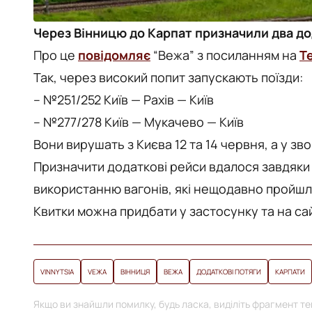
Через Вінницю до Карпат призначили два дод
Про це
повідомляє
“Вежа” з посиланням на
Т
Так, через високий попит запускають поїзди:
– №251/252 Київ — Рахів — Київ
– №277/278 Київ — Мукачево — Київ
Вони вирушать з Києва 12 та 14 червня, а у зв
Призначити додаткові рейси вдалося завдяки
використанню вагонів, які нещодавно пройшл
Квитки можна придбати у застосунку та на сай
VINNYTSIA
VЕЖА
ВІННИЦЯ
ВЕЖА
ДОДАТКОВІ ПОТЯГИ
КАРПАТИ
Якщо ви знайшли помилку, будь ласка, виділіть фрагмент тек