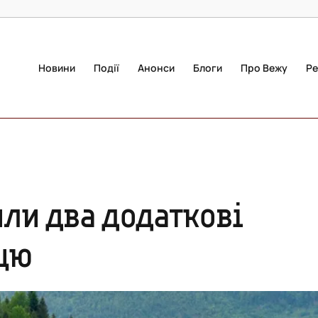
Новини
Події
Анонси
Блоги
Про Вежу
Ре
ли два додаткові
ицю