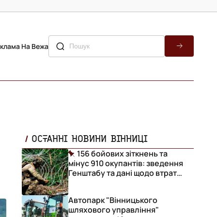
клама На Вежа
ОСТАННІ НОВИНИ ВІННИЦІ
156 бойових зіткнень та
мінус 910 окупантів: зведення
Генштабу та дані щодо втрат
ворога за добу
Автопарк "Вінницького
шляхового управління"