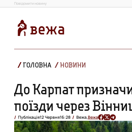
Повідомити новину
ГОЛОВНА
НОВИНИ
До Карпат призначи
поїзди через Вінн
Публікація
12 Червня
16:28
Вежа,
Вежа