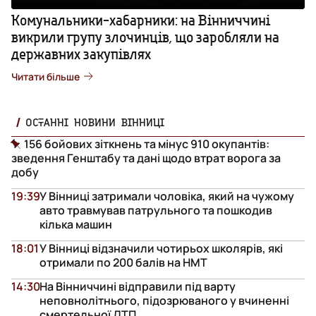
Комунальники-хабарники: на Вінниччині
викрили групу злочинців, що заробляли на
державних закупівлях
Читати більше
ОСТАННІ НОВИНИ ВІННИЦІ
156 бойових зіткнень та мінус 910 окупантів:
зведення Генштабу та дані щодо втрат ворога за
добу
19:39
У Вінниці затримали чоловіка, який на чужому
авто травмував патрульного та пошкодив
кілька машин
18:01
У Вінниці відзначили чотирьох школярів, які
отримали по 200 балів на НМТ
14:30
На Вінниччині відправили під варту
неповнолітнього, підозрюваного у вчиненні
смертельної ДТП