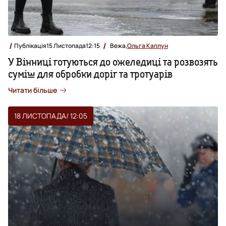
Публікація
15 Листопада
12:15
Вежа,
Ольга Каплун
У Вінниці готуються до ожеледиці та розвозять
суміш для обробки доріг та тротуарів
Читати більше
18 ЛИСТОПАДА
/ 12:05