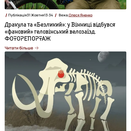
Публікація
31 Жовтня
13:34
Вежа,
Олеся Яненко
Дракула та «Безликий»: у Вінниці відбувся
«фановий» геловінський велозаїзд.
ФОТОРЕПОРТАЖ
Читати більше