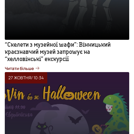
“Скелети з музейної шафи”: Вінницький
краєзнавчий музей запрошує на
“хелловінські” екскурсії
Читати більше
27 ЖОВТНЯ
/ 10:34