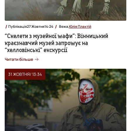
Публікація
27 Жовтня
14:24
Вежа,
Юлія Плахтій
“Скелети з музейної шафи”: Вінницький
краєзнавчий музей запрошує на
“хелловінські” екскурсії
Читати більше
31 ЖОВТНЯ
/ 13:34