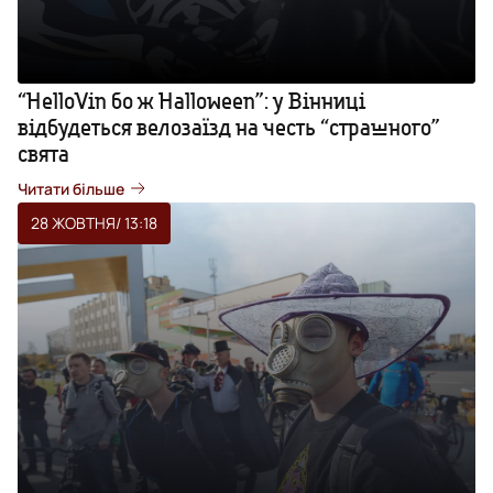
“HelloVin бо ж Halloween”: у Вінниці
відбудеться велозаїзд на честь “страшного”
свята
Читати більше
28 ЖОВТНЯ
/ 13:18