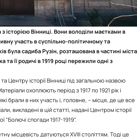
 з історією Вінниці. Вони володіли маєтками в
ктивну участь в суспільно-політичному та
ів була садиба Рузін, розташована в частині міста
 та її родичі в 1919 році пережили одні з
та Центру історії Вінниці під загальною назвою
атеріали охоплюють період з 1917 по 1921 рік і
кі брали в них участь і, головне, – місця, де це все
али, викладені в цій статті, надані Центром історії
ої “Болючі спогади 1917-1919”.
тну місцевість датуються XVIII століттям. Тоді це