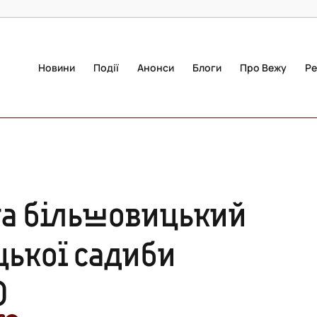
Новини
Події
Анонси
Блоги
Про Вежу
Ре
та більшовицький
ицької садиби
О