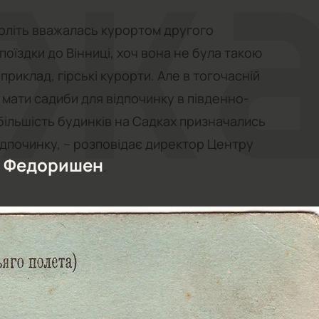
століть вважалась курортом другого
поїздки до Вінниці, хоч вона не була такою
приклад, гірські курорти. Але в тогочасній
о мати садиби для відпочинку в південно-
у більшість будинків на Садках призначались
ідпочинку, – розповідає директор Центру
 Федоришен
.