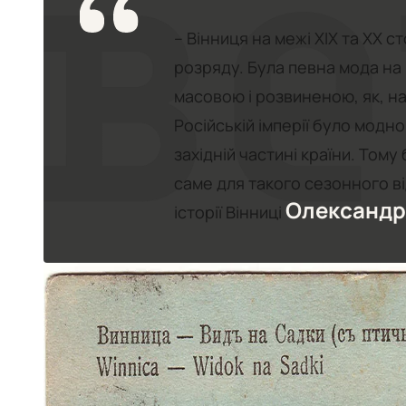
– Вінниця на межі ХІХ та ХХ 
розряду. Була певна мода на 
масовою і розвиненою, як, на
Російській імперії було модн
західній частині країни. Том
саме для такого сезонного в
Олександр
історії Вінниці