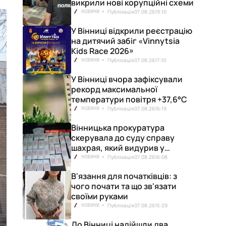
викрили нові корупційні схеми
Публікація
07.08.26
19:10
НОВИНИ
У Вінниці відкрили реєстрацію
на дитячий забіг «Vinnytsia
Kids Race 2026»
Публікація
07.08.26
17:10
НОВИНИ
У Вінниці вчора зафіксували
рекорд максимальної
температури повітря +37,6°С
Публікація
07.08.26
16:19
НОВИНИ
Вінницька прокуратура
скерувала до суду справу
шахрая, який видурив у
вінничанки 154 тисячі гривень
Публікація
07.08.26
16:08
НОВИНИ
В'язання для початківців: з
чого почати та що зв'язати
своїми руками
Публікація
07.08.26
15:29
НОВИНИ
До Вінниці надійшли два