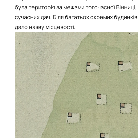
була територія за межами тогочасної Вінниці,
сучасних дач. Біля багатьох окремих будинків
дало назву місцевості.