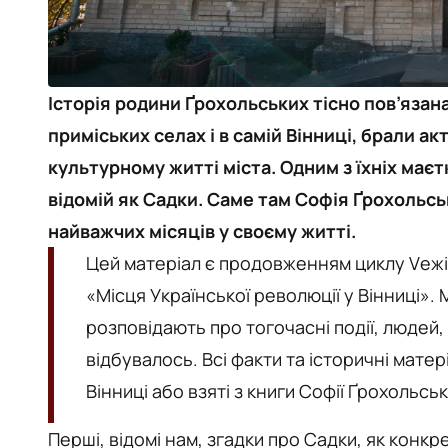
Історія родини Ґрохольських тісно пов’язана
приміських селах і в самій Вінниці, брали а
культурному житті міста. Одним з їхніх маєтк
відомій як Садки. Саме там Софія Ґрохольська
найважчих місяців у своєму житті.
Цей матеріал є продовженням циклу Vежі 
«Місця Української революції у Вінниці». М
розповідають про тогочасні події, людей, я
відбувалось. Всі факти та історичні матері
Вінниці або взяті з книги Софії Ґрохольськ
Перші, відомі нам, згадки про Садки, як конкре