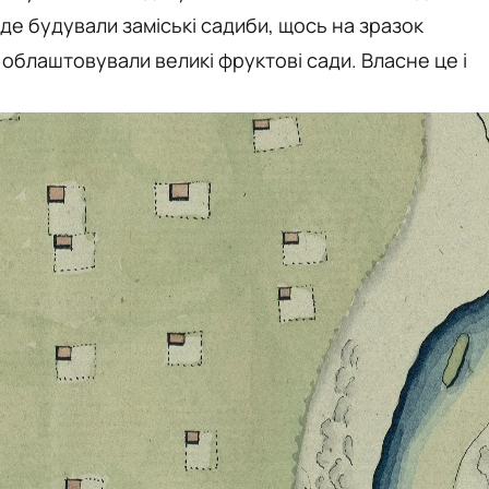
 де будували заміські садиби, щось на зразок
 облаштовували великі фруктові сади. Власне це і