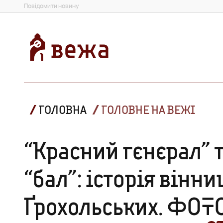
Повідомити новину
ГОЛОВНА
ГОЛОВНЕ НА ВЕЖІ
“Красний гєнєрал” 
“бал”: історія вінн
Ґрохольських. ФОТ