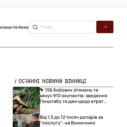
клама На Вежа
ОСТАННІ НОВИНИ ВІННИЦІ
156 бойових зіткнень та
мінус 910 окупантів: зведення
Генштабу та дані щодо втрат
ворога за добу
Від 1,5 до 12 тисяч доларів за
"послугу": на Вінниччині