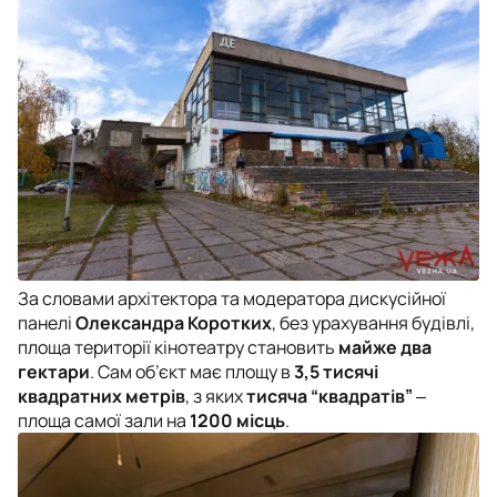
За словами архітектора та модератора дискусійної
панелі
Олександра Коротких
, без урахування будівлі,
площа території кінотеатру становить
майже два
гектари
. Сам об’єкт має площу в
3,5 тисячі
квадратних метрів
, з яких
тисяча “квадратів”
‒
площа самої зали на
1200 місць
.