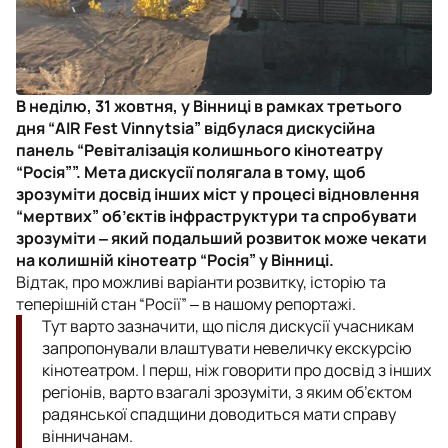
В неділю, 31 жовтня, у Вінниці в рамках третього
дня “AIR Fest Vinnytsia” відбулася дискусійна
панель “Ревіталізація колишнього кінотеатру
“Росія””. Мета дискусії полягала в тому, щоб
зрозуміти досвід інших міст у процесі відновлення
“мертвих” об’єктів інфраструктури та спробувати
зрозуміти ‒ який подальший розвиток може чекати
на колишній кінотеатр “Росія” у Вінниці.
Відтак, про можливі варіанти розвитку, історію та
теперішній стан “Росії” ‒ в нашому репортажі.
Тут варто зазначити, що після дискусії учасникам
запропонували влаштувати невеличку екскурсію
кінотеатром. І перш, ніж говорити про досвід з інших
регіонів, варто взагалі зрозуміти, з яким об’єктом
радянської спадщини доводиться мати справу
вінничанам.