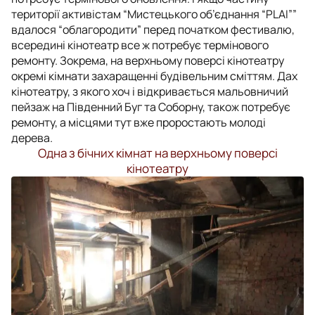
території активістам “Мистецького об’єднання “PLAI””
вдалося “облагородити” перед початком фестивалю,
всередині кінотеатр все ж потребує термінового
ремонту. Зокрема, на верхньому поверсі кінотеатру
окремі кімнати захаращенні будівельним сміттям. Дах
кінотеатру, з якого хоч і відкривається мальовничий
пейзаж на Південний Буг та Соборну, також потребує
ремонту, а місцями тут вже проростають молоді
дерева.
Одна з бічних кімнат на верхньому поверсі
кінотеатру