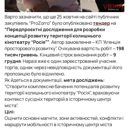
Варто зазначити, що ще 25 жовтня на сайті публічних
закупівель “ProZorro” було опубліковано
тендер
на
“Передпроєктні дослідження для розробки
концепції розвитку території колишнього
кінотеатру “Росія””
. Автор замовлення ‒ КП “Агенція
просторового розвитку”. Очікувана вартість робіт ‒
198
тисяч гривень
. Кінцевий строк виконання робіт ‒
9
грудня
. Наразі вже є один зареєстрований учасник
торгів, однак через невідповідність документації його
пропозицію було відхилено.
Як йдеться в документації,
мета досліджень:
“Створити комплексне бачення потенціалів розвитку
території колишнього кінотеатру “Росія”, враховуючи
контекст сусідніх територій в історичному центрі
міста”.
Цілі:
Оцінити основні магніти, зони активностей, конфлікти і
маршрути мобільності в історичному центрі міста