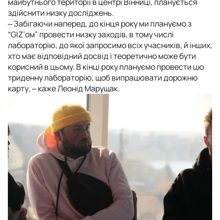
майбутнього території в центрі Вінниці, планується
здійснити низку досліджень.
‒
Забігаючи наперед, до кінця року ми плануємо з
“GIZ’ом” провести низку заходів, в тому числі
лабораторію, до якої запросимо всіх учасників, й інших,
хто має відповідний досвід і теоретично може бути
корисний в цьому. В кінці року плануємо провести цю
триденну лабораторію, щоб випрацювати дорожню
карту
, ‒ каже Леонід Марущак.