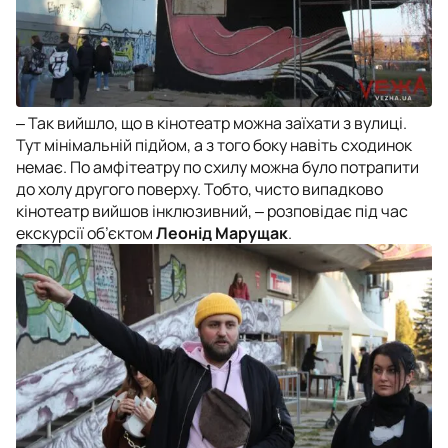
‒
Так вийшло, що в кінотеатр можна заїхати з вулиці.
Тут мінімальній підйом, а з того боку навіть сходинок
немає. По амфітеатру по схилу можна було потрапити
до холу другого поверху. Тобто, чисто випадково
кінотеатр вийшов інклюзивний, ‒
розповідає під час
екскурсії об’єктом
Леонід Марущак
.