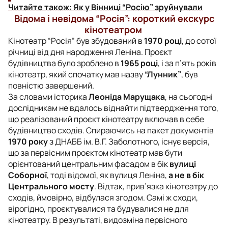
Читайте також:
Як у Вінниці “Росію” зруйнували
Відома і невідома “Росія”: короткий екскурс
кінотеатром
Кінотеатр “Росія” був збудований в
1970 році
, до сотої
річниці від дня народження Леніна. Проєкт
будівництва було зроблено в
1965 році
, і за п’ять років
кінотеатр, який спочатку мав назву
“Лунник”
, був
повністю завершений.
За словами історика
Леоніда Марущака
, на сьогодні
дослідникам не вдалось віднайти підтвердження того,
що реалізований проєкт кінотеатру включав в себе
будівництво сходів. Спираючись на пакет документів
1970 року
з ДНАББ ім. В.Г. Заболотного, існує версія,
що за первісним проєктом кінотеатр мав бути
орієнтований центральним фасадом в бік
вулиці
Соборної
, тоді відомої, як вулиця Леніна,
а не в бік
Центрального мосту
. Відтак, прив’язка кінотеатру до
сходів, ймовірно, відбулася згодом. Самі ж сходи,
вірогідно, проєктувалися та будувалися не для
кінотеатру. В результаті, видозміна первісного