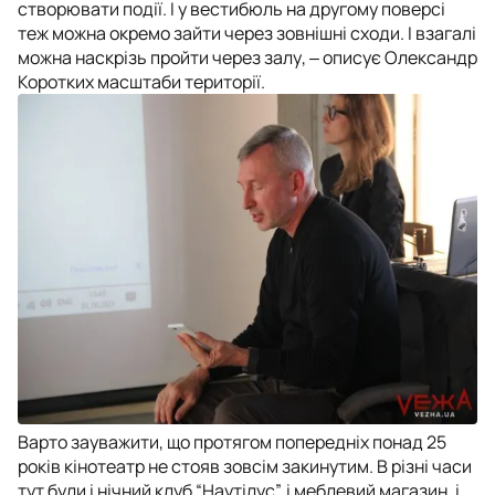
створювати події. І у вестибюль на другому поверсі
теж можна окремо зайти через зовнішні сходи. І взагалі
можна наскрізь пройти через залу
, ‒ описує Олександр
Коротких масштаби території.
Варто зауважити, що протягом попередніх понад 25
років кінотеатр не стояв зовсім закинутим. В різні часи
тут були і нічний клуб “Наутілус”, і меблевий магазин, і