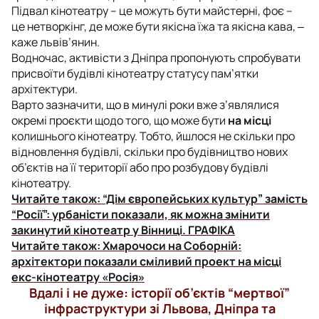
Підвал кінотеатру – це можуть бути майстерні, фоє –
це нетворкінг, де може бути якісна їжа та якісна кава
, ‒
каже львів’янин.
Водночас, активісти з Дніпра пропонують спробувати
присвоїти будівлі кінотеатру статусу пам’ятки
архітектури.
Варто зазначити, що в минулі роки вже з’являлися
окремі проєкти щодо того, що може бути
на місці
колишнього кінотеатру. Тобто, йшлося не скільки про
відновлення будівлі, скільки про будівництво нових
об’єктів на її території або про розбудову будівлі
кінотеатру.
Читайте також:
“Дім європейських культур” замість
“Росії”: урбаністи показали, як можна змінити
закинутий кінотеатр у Вінниці. ГРАФІКА
Читайте також:
Хмарочоси на Соборній:
архітектори показали сміливий проект на місці
екс-кінотеатру «Росія»
Вдалі і не дуже: історії об’єктів “мертвої”
інфраструктури зі Львова, Дніпра та