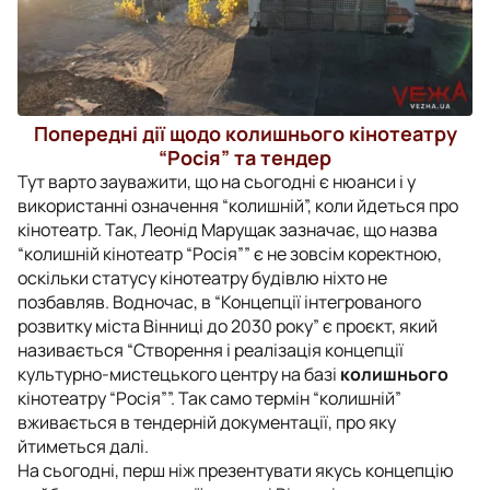
Попередні дії щодо колишнього кінотеатру
“Росія” та тендер
Тут варто зауважити, що на сьогодні є нюанси і у
використанні означення “колишній”, коли йдеться про
кінотеатр. Так, Леонід Марущак зазначає, що назва
“колишній кінотеатр “Росія”” є не зовсім коректною,
оскільки статусу кінотеатру будівлю ніхто не
позбавляв. Водночас, в “Концепції інтегрованого
розвитку міста Вінниці до 2030 року” є проєкт, який
називається “Створення і реалізація концепції
культурно-мистецького центру на базі
колишнього
кінотеатру “Росія””. Так само термін “колишній”
вживається в тендерній документації, про яку
йтиметься далі.
На сьогодні, перш ніж презентувати якусь концепцію