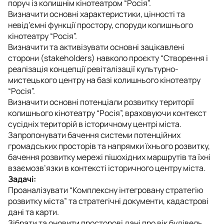
поруч із колишнім кінотеатром “Росія”.
Визначити основні характеристики, цінності та
невід’ємні функції простору, споруди колишнього
кінотеатру “Росія”.
Визначити та активізувати основні зацікавлені
сторони (stakeholders) навколо проєкту “Створення і
реалізація концепції ревіталізації культурно-
мистецького центру на базі колишнього кінотеатру
“Росія”.
Визначити основні потенціали розвитку території
колишнього кінотеатру “Росія”, враховуючи контекст
сусідніх територій в історичному центрі міста.
Запропонувати бачення системи потенційних
громадських просторів та напрямки їхнього розвитку,
бачення розвитку мережі пішохідних маршрутів та їхні
взаємозв’язки в контексті історичного центру міста.
Задачі:
Проаналізувати “Комплексну інтегровану стратегію
розвитку міста” та стратегічні документи, кадастрові
дані та карти.
Зібрати та оновити просторові дані про вік будівель,