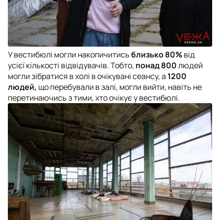
У вестибюлі могли накопичитись
близько 80%
від
усієї кількості відвідувачів. Тобто,
понад 800
людей
могли зібратися в холі в очікувані сеансу, а
1200
людей,
що перебували в залі, могли вийти, навіть не
перетинаючись з тими, хто очікує у вестибюлі.