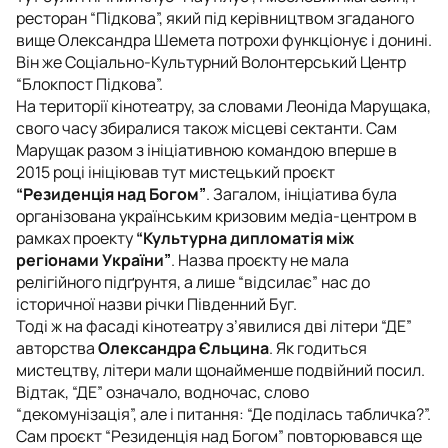
ресторан “Підкова”, який під керівництвом згаданого
вище Олександра Шемета потрохи функціонує і донині.
Він же Соціально-Культурний Волонтерський Центр
“Блокпост Підкова”.
На території кінотеатру, за словами Леоніда Марущака,
свого часу збиралися також місцеві сектанти. Сам
Марущак разом з ініціативною командою вперше в
2015 році ініціював тут мистецький проєкт
“Резиденція над Богом”
. Загалом, ініціатива була
організована українським кризовим медіа-центром в
рамках проекту
“Культурна дипломатія між
регіонами України”
. Назва проєкту не мала
релігійного підґрунтя, а лише “відсилає” нас до
історичної назви річки Південний Буг.
Тоді ж на фасаді кінотеатру з’явилися дві літери “ДЕ”
авторства
Олександра Єльцина
. Як годиться
мистецтву, літери мали щонайменше подвійний посил.
Відтак, “ДЕ” означало, водночас, слово
“декомунізація”, але і питання: “Де поділась табличка?”.
Сам проєкт “Резиденція над Богом” повторювався ще