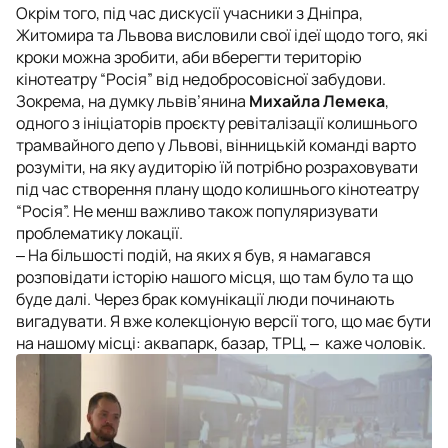
Окрім того, під час дискусії учасники з Дніпра,
Житомира та Львова висловили свої ідеї щодо того, які
кроки можна зробити, аби вберегти територію
кінотеатру “Росія” від недобросовісної забудови.
Зокрема, на думку львів’янина
Михайла Лемека
,
одного з ініціаторів проєкту ревіталізації колишнього
трамвайного депо у Львові, вінницькій команді варто
розуміти, на яку аудиторію їй потрібно розраховувати
під час створення плану щодо колишнього кінотеатру
“Росія”. Не менш важливо також популяризувати
проблематику локації.
‒
На більшості подій, на яких я був, я намагався
розповідати історію нашого місця, що там було та що
буде далі. Через брак комунікації люди починають
вигадувати. Я вже колекціоную версії того, що має бути
на нашому місці: аквапарк, базар, ТРЦ
, ‒ каже чоловік.