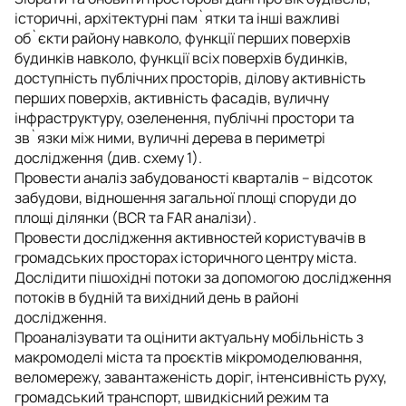
історичні, архітектурні пам`ятки та інші важливі
об`єкти району навколо, функції перших поверхів
будинків навколо, функції всіх поверхів будинків,
доступність публічних просторів, ділову активність
перших поверхів, активність фасадів, вуличну
інфраструктуру, озеленення, публічні простори та
зв`язки між ними, вуличні дерева в периметрі
дослідження (див. схему 1).
Провести аналіз забудованості кварталів – відсоток
забудови, відношення загальної площі споруди до
площі ділянки (BCR та FAR аналізи).
Провести дослідження активностей користувачів в
громадських просторах історичного центру міста.
Дослідити пішохідні потоки за допомогою дослідження
потоків в будній та вихідний день в районі
дослідження.
Проаналізувати та оцінити актуальну мобільність з
макромоделі міста та проєктів мікромоделювання,
веломережу, завантаженість доріг, інтенсивність руху,
громадський транспорт, швидкісний режим та