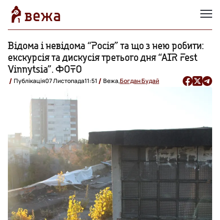
Відома і невідома “Росія” та що з нею робити:
екскурсія та дискусія третього дня “AIR Fest
Vinnytsia”. ФОТО
Публікація
07 Листопада
11:51
Вежа,
Богдан Будай