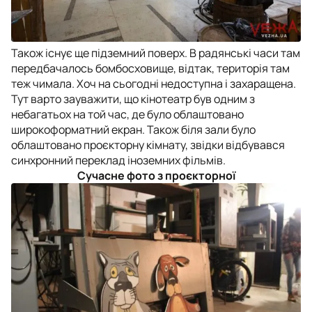
Також існує ще підземний поверх. В радянські часи там
передбачалось бомбосховище, відтак, територія там
теж чимала. Хоч на сьогодні недоступна і захаращена.
Тут варто зауважити, що кінотеатр був одним з
небагатьох на той час, де було облаштовано
широкоформатний екран. Також біля зали було
облаштовано проєкторну кімнату, звідки відбувався
синхронний переклад іноземних фільмів.
Сучасне фото з проєкторної