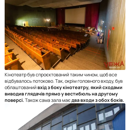
Кінотеатр був спроєктований таким чином, щоб все
відбувалось потоково. Так, окрім головного входу, був
облаштований
вхід з боку кінотеатру, який сходами
виводив глядачів прямо у вестибюль на другому
поверсі.
Також сама зала має
два входи з обох боків.