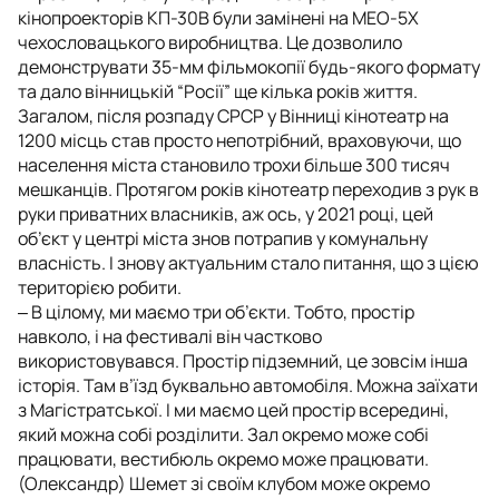
кінопроекторів КП-30В були замінені на МЕО-5Х
чехословацького виробництва. Це дозволило
демонструвати 35-мм фільмокопії будь-якого формату
та дало вінницькій “Росії” ще кілька років життя.
Загалом, після розпаду СРСР у Вінниці кінотеатр на
1200 місць став просто непотрібний, враховуючи, що
населення міста становило трохи більше 300 тисяч
мешканців. Протягом років кінотеатр переходив з рук в
руки приватних власників, аж ось, у 2021 році, цей
об’єкт у центрі міста знов потрапив у комунальну
власність. І знову актуальним стало питання, що з цією
територією робити.
‒
В цілому, ми маємо три об’єкти. Тобто, простір
навколо, і на фестивалі він частково
використовувався. Простір підземний, це зовсім інша
історія. Там в’їзд буквально автомобіля. Можна заїхати
з Магістратської. І ми маємо цей простір всередині,
який можна собі розділити. Зал окремо може собі
працювати, вестибюль окремо може працювати.
(Олександр) Шемет зі своїм клубом може окремо