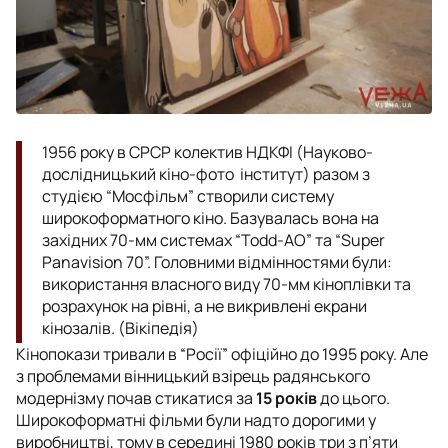
1956 року в СРСР колектив НДКФІ (Науково-
дослідницький кіно-фото інститут) разом з
студією “Мосфільм” створили систему
широкоформатного кіно. Базувалась вона на
західних 70-мм системах “Todd-AO” та “Super
Panavision 70”. Головними відмінностями були:
використання власного виду 70-мм кіноплівки та
розрахунок на рівні, а не викривлені екрани
кінозалів. (Вікіпедія)
Кінопокази тривали в “Росії” офіційно до 1995 року. Але
з проблемами вінницький взірець радянського
модернізму почав стикатися за
15 років
до цього.
Широкоформатні фільми були надто дорогими у
виробництві, тому в середині 1980 років три з п’яти