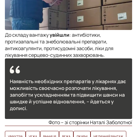
До складу вантажу
увійшли
: антибіотики,
протизапальні та знеболювальні препарати,
антикоагулянти, протисудомні засоби, ліки для
лікування серцево-судинних захворювань.
Наявність необхідних препаратів у лікарнях дає
можливість своєчасно розпочати лікування,
запобігти ускладненням та підвищити шанси на
швидке й успішне відновлення, – йдеться у
дописі.
Фото – зі сторінки Наталі Заболотної
VINNYTSIA
VЕЖА
ВІННИЦЯ
ВЕЖА
ЛІКАРНІ
МЕДИЧНИЙ ВАНТАЖ