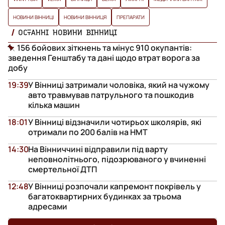
НОВИНИ ВІННИЦІ
НОВИНИ ВІННИЦЯ
ПРЕПАРАТИ
ОСТАННІ НОВИНИ ВІННИЦІ
156 бойових зіткнень та мінус 910 окупантів:
зведення Генштабу та дані щодо втрат ворога за
добу
19:39
У Вінниці затримали чоловіка, який на чужому
авто травмував патрульного та пошкодив
кілька машин
18:01
У Вінниці відзначили чотирьох школярів, які
отримали по 200 балів на НМТ
14:30
На Вінниччині відправили під варту
неповнолітнього, підозрюваного у вчиненні
смертельної ДТП
12:48
У Вінниці розпочали капремонт покрівель у
багатоквартирних будинках за трьома
адресами