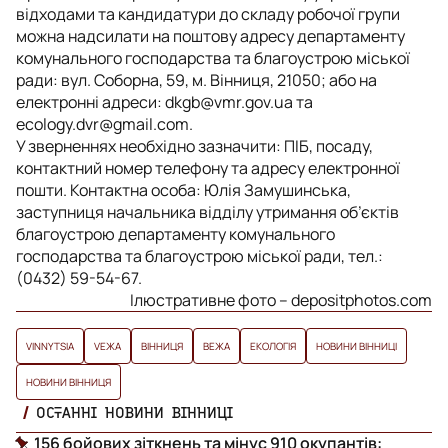
відходами та кандидатури до складу робочої групи
можна надсилати на поштову адресу департаменту
комунального господарства та благоустрою міської
ради: вул. Соборна, 59, м. Вінниця, 21050; або на
електронні адреси:
dkgb@vmr.gov.ua
та
ecology.dvr@gmail.com
.
У зверненнях необхідно зазначити: ПІБ, посаду,
контактний номер телефону та адресу електронної
пошти. Контактна особа: Юлія Замушинська,
заступниця начальника відділу утримання об’єктів
благоустрою департаменту комунального
господарства та благоустрою міської ради, тел.:
(0432) 59-54-67.
Ілюстративне фото – depositphotos.com
VINNYTSIA
VЕЖА
ВІННИЦЯ
ВЕЖА
ЕКОЛОГІЯ
НОВИНИ ВІННИЦІ
НОВИНИ ВІННИЦЯ
ОСТАННІ НОВИНИ ВІННИЦІ
156 бойових зіткнень та мінус 910 окупантів: