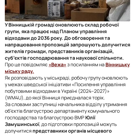
У Вінницькій громаді оновлюють склад робочої
групи, яка працює над Планом управління
відходами до 2036 року. До обговорення та
напрацювання пропозицій запрошують долучитися
жителів громади, представників організацій,
субʼєктів господарювання та наукової спільноти.
Про це повідомляє
«Вежа»
з посиланням на
Вінницьку
міську раду.
Як розповідають у міськраді, робочу групу оновлюють
у межах шведської ініціативи «Посилення управління
побутовими відходами в Україні (2024–2027)»
(WM4U), до якої Вінниця приєдналася торік.
За словами заступниці начальника відділу утримання
об’єктів благоустрою департаменту комунального
господарства та благоустрою ВМР
Юлії
Замушинської
, до підготовки пропозицій можуть
долучитися
представники органів місцевого