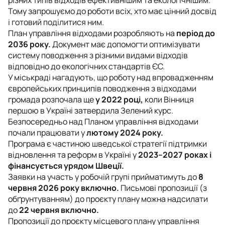
Тому запрошуємо до роботи всіх, хто має цінний досвід
і готовий поділитися ним.
План управління відходами розробляють на
період до
2036 року.
Документ має допомогти оптимізувати
систему поводження з різними видами відходів
відповідно до екологічних стандартів ЄС.
У міськраді нагадують, що роботу над впровадженням
європейських принципів поводження з відходами
громада розпочала ще
у 2022 році,
коли Вінниця
першою в Україні затвердила Зелений курс.
Безпосередньо над Планом управління відходами
почали працювати у
лютому 2024 року.
Програма є частиною шведської стратегії підтримки
відновлення та реформ в Україні у
2023–2027 роках і
фінансується урядом Швеції.
Заявки на участь у робочій групі прийматимуть до
8
червня 2026 року включно.
Письмові пропозиції (з
обґрунтуванням) до проєкту плану можна надсилати
до
22 червня включно.
Пропозиції до проєкту місцевого плану управління