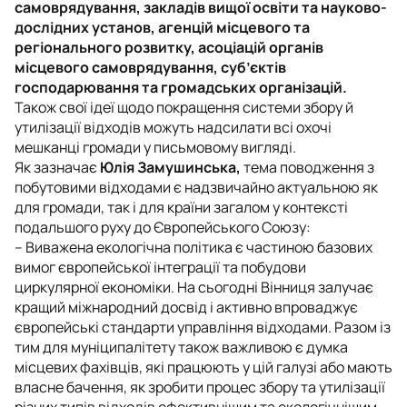
самоврядування, закладів вищої освіти та науково-
дослідних установ, агенцій місцевого та
регіонального розвитку, асоціацій органів
місцевого самоврядування, суб’єктів
господарювання та громадських організацій.
Також свої ідеї щодо покращення системи збору й
утилізації відходів можуть надсилати всі охочі
мешканці громади у письмовому вигляді.
Як зазначає
Юлія Замушинська,
тема поводження з
побутовими відходами є надзвичайно актуальною як
для громади, так і для країни загалом у контексті
подальшого руху до Європейського Союзу:
– Виважена екологічна політика є частиною базових
вимог європейської інтеграції та побудови
циркулярної економіки. На сьогодні Вінниця залучає
кращий міжнародний досвід і активно впроваджує
європейські стандарти управління відходами. Разом із
тим для муніципалітету також важливою є думка
місцевих фахівців, які працюють у цій галузі або мають
власне бачення, як зробити процес збору та утилізації
різних типів відходів ефективнішим та екологічнішим.