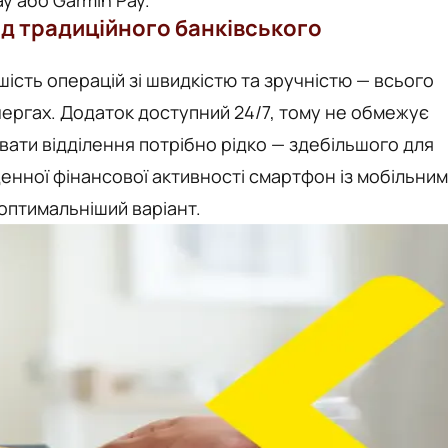
y або Garmin Pay.
ід традиційного банківського
ість операцій зі швидкістю та зручністю — всього
чергах. Додаток доступний 24/7, тому не обмежує
вати відділення потрібно рідко — здебільшого для
денної фінансової активності смартфон із мобільним
оптимальніший варіант.