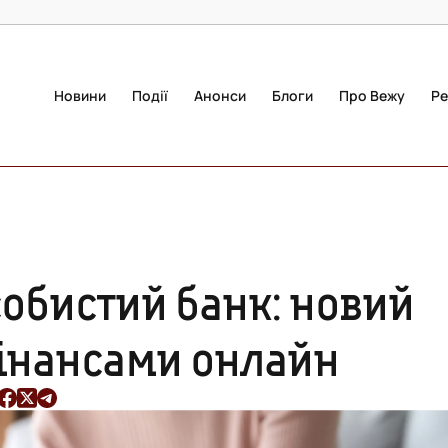
Новини
Події
Анонси
Блоги
Про Вежу
Ре
обистий банк: новий
фінансами онлайн