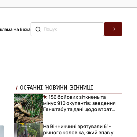
клама На Вежа
ОСТАННІ НОВИНИ ВІННИЦІ
156 бойових зіткнень та
мінус 910 окупантів: зведення
Генштабу та дані щодо втрат
ворога за добу
На Вінниччині врятували 61-
річного чоловіка, який впав у