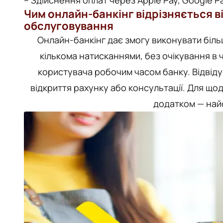
– Здійснення оплат через Apple Pay, Google Pa
Чим онлайн-банкінг відрізняється в
обслуговування
Онлайн-банкінг дає змогу виконувати більш
кількома натисканнями, без очікування в 
користувача робочим часом банку. Відвіду
відкриття рахунку або консультації. Для що
додатком — най