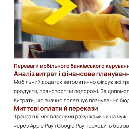
Переваги мобільного банківського керуван
Аналіз витрат і фінансове плануван
Мобільний додаток автоматично фіксує всі тран
продукти, транспорт чи подорожі. За допом
витрати, що значно полегшує планування бюд
Миттєві оплати й перекази
Транзакції між власними рахунками чи на чужі
через Apple Pay і Google Pay проходить без в