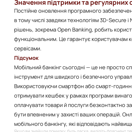
Значення підтримки та регулярних
Постійне оновлення програмного забезпеченн
в тому числі завдяки технологіям 3D-Secure і 
рішень, зокрема Open Banking, робить корист
функціональним. Це гарантує користувачам ко
сервісами.
Підсумок
Мобільний банкінг сьогодні — це не просто с
інструмент для швидкого і безпечного управлі
Використовуючи смартфон або смарт-годинник
отримувати кешбек у рамках програми винагор
оплачувати товари й послуги безконтактно зав
бути впевненим у захисті ваших операцій. Онл
мобільного банкінгу, які відповідають найвищ
Якщо ви знайшли помилку, будь ласка, виділіть фрагмент тек