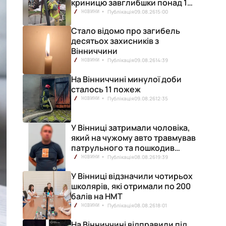
криницю завглибшки понад 15
метрів
Публікація
09.08.26
15:00
НОВИНИ
Стало відомо про загибель
десятьох захисників з
Вінниччини
Публікація
09.08.26
14:39
НОВИНИ
На Вінниччині минулої доби
сталось 11 пожеж
Публікація
09.08.26
12:35
НОВИНИ
У Вінниці затримали чоловіка,
який на чужому авто травмував
патрульного та пошкодив
кілька машин
Публікація
08.08.26
19:39
НОВИНИ
У Вінниці відзначили чотирьох
школярів, які отримали по 200
балів на НМТ
Публікація
08.08.26
18:01
НОВИНИ
На Вінниччині відправили під