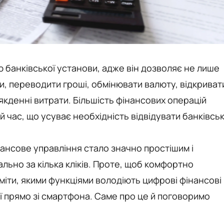
 банківської установи, адже він дозволяє не лише
и, переводити гроші, обмінювати валюту, відкриват
кденні витрати. Більшість фінансових операцій
 час, що усуває необхідність відвідувати банківсь
ансове управління стало значно простішим і
льно за кілька кліків. Проте, щоб комфортно
іти, якими функціями володіють цифрові фінансові
ії прямо зі смартфона. Саме про це й поговоримо