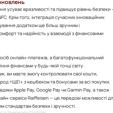
 оновлень
я усуває вразливості та підвищує рівень безпеки 
NFC. Крім того, інтеграція сучасних інноваційних
ування додатком ще більш зручним і
мфорт та надійність у взаємодії з фінансовими
посіб онлайн-платежів, а багатофункціональний
ння фінансами у будь-якій точці світу.
, ви маєте змогу контролювати свої кошти,
од «ЩЕ!» з кешбеком та бонусами за всі покупки,
дяки Apple Pay, Google Pay чи Garmin Pay, а також
айн-сервіси Raiffeisen — це передові можливості д
им стандартам безпеки і зручності.
сту та натисніть Ctrl+Enter