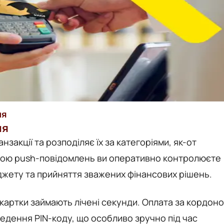
ня
ня
закції та розподіляє їх за категоріями, як-от
огою push-повідомлень ви оперативно контролюєте
жету та прийняття зважених фінансових рішень.
 картки займають лічені секунди. Оплата за кордон
ведення PIN-коду, що особливо зручно під час