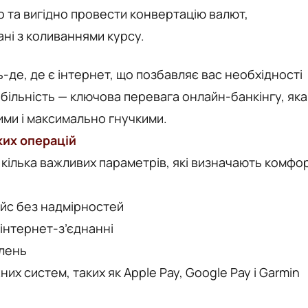
 та вигідно провести конвертацію валют,
зані з коливаннями курсу.
де, де є інтернет, що позбавляє вас необхідності
мобільність — ключова перевага онлайн-банкінгу, яка
ими і максимально гнучкими.
ких операцій
 кілька важливих параметрів, які визначають комфо
ейс без надмірностей
 інтернет-з’єднанні
влень
их систем, таких як Apple Pay, Google Pay і Garmin