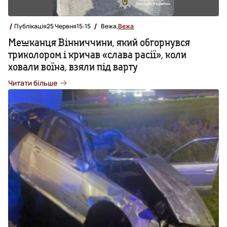
Публікація
25 Червня
15:15
Вежа,
Вежа
Мешканця Вінниччини, який обгорнувся
триколором і кричав «слава расії», коли
ховали воїна, взяли під варту
Читати більше