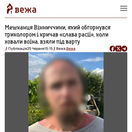
Мешканця Вінниччини, який обгорнувся
триколором і кричав «слава расії», коли
ховали воїна, взяли під варту
Публікація
25 Червня
15:15
Вежа,
Вежа