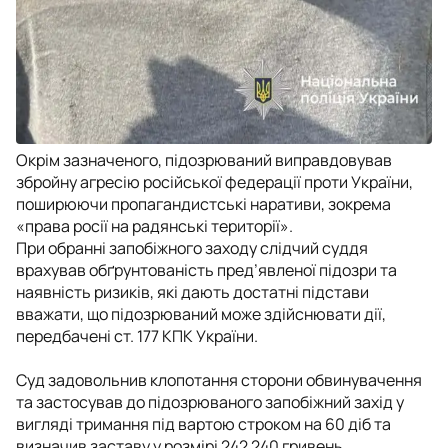
Окрім зазначеного, підозрюваний виправдовував
збройну агресію російської федерації проти України,
поширюючи пропагандистські наративи, зокрема
«права росії на радянські території».
При обранні запобіжного заходу слідчий суддя
врахував обґрунтованість пред’явленої підозри та
наявність ризиків, які дають достатні підстави
вважати, що підозрюваний може здійснювати дії,
передбачені ст. 177 КПК України.
⠀⠀ ⠀⠀
Суд задовольнив клопотання сторони обвинувачення
та застосував до підозрюваного запобіжний захід у
вигляді тримання під вартою строком на 60 діб та
визначив заставу у розмірі 242 240 гривень.