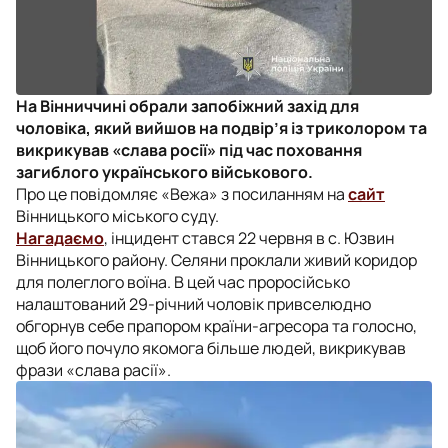
На Вінниччині обрали запобіжний захід для
чоловіка, який вийшов на подвір’я із триколором та
викрикував «слава росії» під час поховання
загиблого українського військового.
Про це повідомляє «Вежа» з посиланням на
сайт
Вінницького міського суду.
Нагадаємо
, інцидент стався 22 червня в с. Юзвин
Вінницького району. Селяни проклали живий коридор
для полеглого воїна. В цей час проросійсько
налаштований 29-річний чоловік привселюдно
обгорнув себе прапором країни-агресора та голосно,
щоб його почуло якомога більше людей, викрикував
фрази «слава расії».