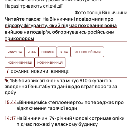
Наразі тривають слідчі дії.
Фото поліції Вінниччини
Читайте також:
На Вінниччині повідомили про
підозру фігуранту, який під час поховання воїна
вийшов на подвір’я, обгорнувшись російським
триколором
VINNYTSIA
VЕЖА
ВІННИЦЯ
ВЕЖА
ЗАПОБІЖНИЙ ЗАХІД
НОВИНИ ВІННИЦІ
НОВИНИ ВІННИЦЯ
ОСТАННІ НОВИНИ ВІННИЦІ
156 бойових зіткнень та мінус 910 окупантів:
зведення Генштабу та дані щодо втрат ворога за
добу
15:44
«Вінницяміськтеплоенерго» попереджає про
відключення гарячої води
14:17
На Вінниччині 74-річний чоловік отримав опіки
під час пожежі у власному будинку