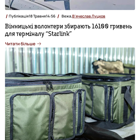
Публікація
18 Травня
14:56
Вежа,
В'ячеслав Луцков
Вінницькі волонтери збирають 16100 гривень
для терміналу “Starlink”
Читати більше