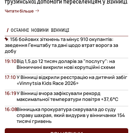
грузинської допомоги переселенцям у Вінниці
Читати більше
ОСТАННІ НОВИНИ ВІННИЦІ
156 бойових зіткнень та мінус 910 окупантів:
зведення Генштабу та дані щодо втрат ворога за
добу
19:10
Від 1,5 до 12 тисяч доларів за "послугу": на
Вінниччині викрили нові корупційні схеми
17:10
У Вінниці відкрили реєстрацію на дитячий забіг
«Vinnytsia Kids Race 2026»
16:19
У Вінниці вчора зафіксували рекорд
максимальної температури повітря +37,6°С
16:08
Вінницька прокуратура скерувала до суду
справу шахрая, який видурив у вінничанки 154
тисячі гривень