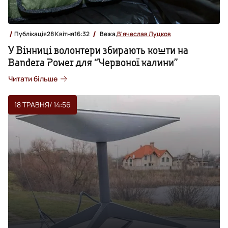
Публікація
28 Квітня
16:32
Вежа,
В'ячеслав Луцков
У Вінниці волонтери збирають кошти на
Bandera Power для “Червоної калини”
Читати більше
18 ТРАВНЯ
/ 14:56