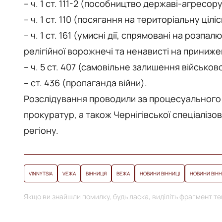
– ч. 1 ст. 111-2 (пособництво державі-агресо
– ч. 1 ст. 110 (посягання на територіальну цілі
– ч. 1 ст. 161 (умисні дії, спрямовані на розпа
релігійної ворожнечі та ненависті на принижен
– ч. 5 ст. 407 (самовільне залишення військо
– ст. 436 (пропаганда війни).
Розслідування проводили за процесуального к
прокуратур, а також Чернігівської спеціаліз
регіону.
VINNYTSIA
VЕЖА
ВІННИЦЯ
ВЕЖА
НОВИНИ ВІННИЦІ
НОВИНИ ВІН
Якщо ви знайшли помилку, будь ласка, виділіть фрагмент тек