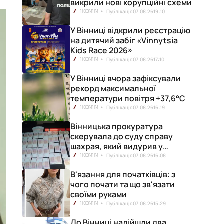
викрили нові корупційні схеми
Публікація
07.08.26
19:10
НОВИНИ
У Вінниці відкрили реєстрацію
на дитячий забіг «Vinnytsia
Kids Race 2026»
Публікація
07.08.26
17:10
НОВИНИ
У Вінниці вчора зафіксували
рекорд максимальної
температури повітря +37,6°С
Публікація
07.08.26
16:19
НОВИНИ
Вінницька прокуратура
скерувала до суду справу
шахрая, який видурив у
вінничанки 154 тисячі гривень
Публікація
07.08.26
16:08
НОВИНИ
В'язання для початківців: з
чого почати та що зв'язати
своїми руками
Публікація
07.08.26
15:29
НОВИНИ
До Вінниці надійшли два