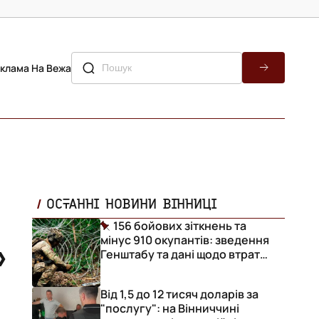
клама На Вежа
ОСТАННІ НОВИНИ ВІННИЦІ
156 бойових зіткнень та
мінус 910 окупантів: зведення
Генштабу та дані щодо втрат
ворога за добу
Від 1,5 до 12 тисяч доларів за
"послугу": на Вінниччині