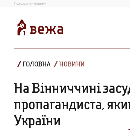
Повідомити новину
ГОЛОВНА
НОВИНИ
На Вінниччині засу
пропагандиста, який закликав до «поді
України