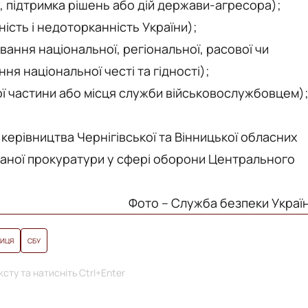
ру, підтримка рішень або дій держави-агресора);
сність і недоторканність України);
лювання національної, регіональної, расової чи
ня національної честі та гідності);
вої частини або місця служби військовослужбовцем)
ерівництва Чернігівської та Вінницької обласних
ованої прокуратури у сфері оборони Центрального
Фото – Служба безпеки Украї
НИЦЯ
СБУ
сту та натисніть Ctrl+Enter