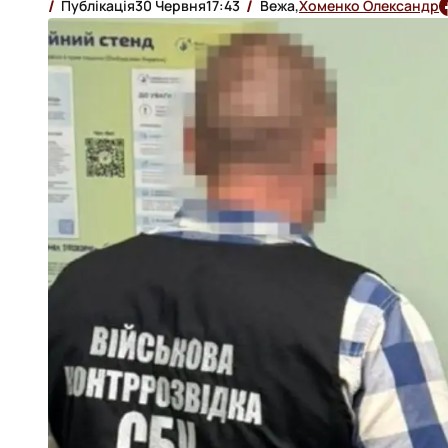
Публікація
30 Червня
17:43
Вежа,
Хоменко Олександр