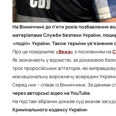
На Вінниччині до п’яти років позбавлення во
матеріалами Служби безпеки України, пошир
«поділ» України. Також терміни увʼязнення 
Про це повідомляє
«Вежа»
з посиланням на
С
Як зазначають у відомстві, за доказовою баз
троє проросійських агітаторів, які виправдо
міжнаціональну ворожнечу всередині України
Серед них – співак із Вінниччини. За даними с
через авторські відео на YouTube.
На підставі зібраних доказів суд визнав засу
Кримінального кодексу України: