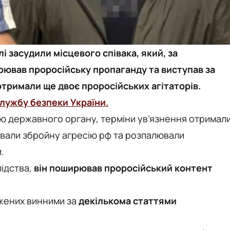
лі засудили місцевого співака, який, за
ював проросійську пропаганду та виступав за
отримали ще двоє проросійських агітаторів.
лужбу безпеки України.
ою державного органу, терміни ув’язнення отримал
вували збройну агресію рф та розпалювали
.
лідства,
він поширював проросійський контент
джених винними за
декількома статтями