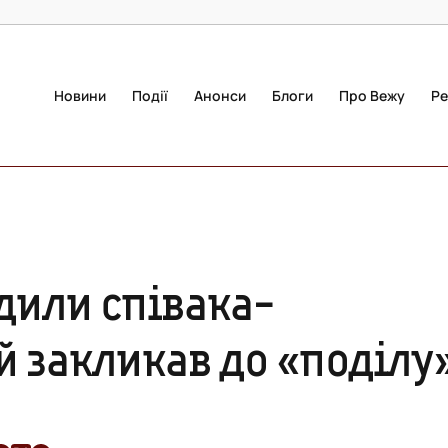
Новини
Події
Анонси
Блоги
Про Вежу
Ре
дили співака-
лу»