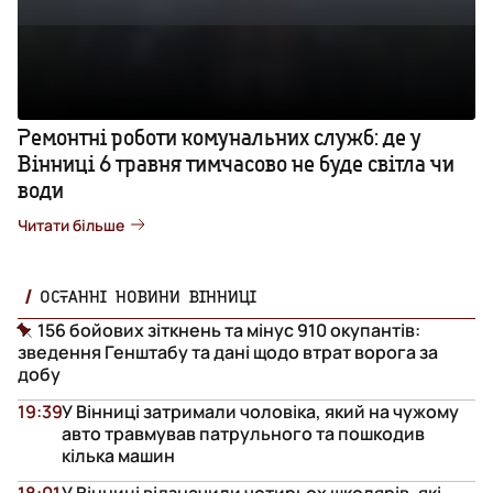
Ремонтні роботи комунальних служб: де у
Вінниці 6 травня тимчасово не буде світла чи
води
Читати більше
ОСТАННІ НОВИНИ ВІННИЦІ
156 бойових зіткнень та мінус 910 окупантів:
зведення Генштабу та дані щодо втрат ворога за
добу
19:39
У Вінниці затримали чоловіка, який на чужому
авто травмував патрульного та пошкодив
кілька машин
18:01
У Вінниці відзначили чотирьох школярів, які