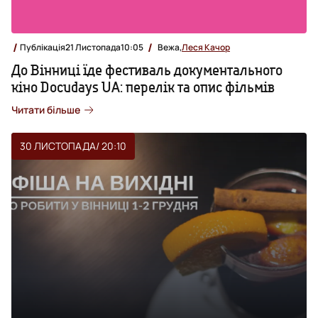
Публікація
21 Листопада
10:05
Вежа,
Леся Качор
До Вінниці їде фестиваль документального
кіно Docudays UA: перелік та опис фільмів
Читати більше
30 ЛИСТОПАДА
/ 20:10