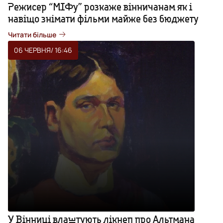
Режисер “МІФу” розкаже вінничанам як і
навіщо знімати фільми майже без бюджету
Читати більше
06 ЧЕРВНЯ
/ 16:46
У Вінниці влаштують лікнеп про Альтмана