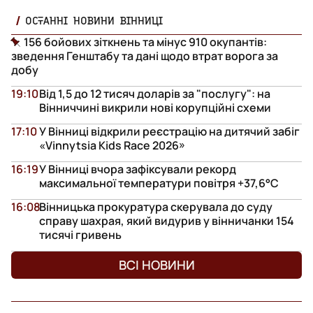
ОСТАННІ НОВИНИ ВІННИЦІ
156 бойових зіткнень та мінус 910 окупантів:
зведення Генштабу та дані щодо втрат ворога за
добу
19:10
Від 1,5 до 12 тисяч доларів за "послугу": на
Вінниччині викрили нові корупційні схеми
17:10
У Вінниці відкрили реєстрацію на дитячий забіг
«Vinnytsia Kids Race 2026»
16:19
У Вінниці вчора зафіксували рекорд
максимальної температури повітря +37,6°С
16:08
Вінницька прокуратура скерувала до суду
справу шахрая, який видурив у вінничанки 154
тисячі гривень
ВСІ НОВИНИ