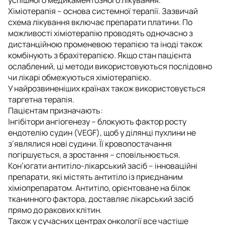
Хіміотерапія – основа системної терапії. Зазвичай
схема лікування включає препарати платини. По
можливості хіміотерапію проводять одночасно з
дистанційною променевою терапією та іноді також
комбінують з брахітерапією. Якщо стан пацієнта
ослаблений, ці методи використовуються послідовно
чи лікарі обмежуються хіміотерапією.
У найрозвиненіших країнах також використовується
таргетна терапія.
Пацієнтам призначають:
Інгібітори ангіогенезу – блокують фактор росту
ендотелію судин (VEGF), щоб у ділянці пухлини не
з’являлися нові судини. Її кровопостачання
погіршується, а зростання – сповільнюється.
Кон’югати антитіло-лікарський засіб – інноваційні
препарати, які містять антитіло із приєднаним
хіміопрепаратом. Антитіло, орієнтоване на білок
тканинного фактора, доставляє лікарський засіб
прямо до ракових клітин.
Також у сучасних центрах онкології все частіше