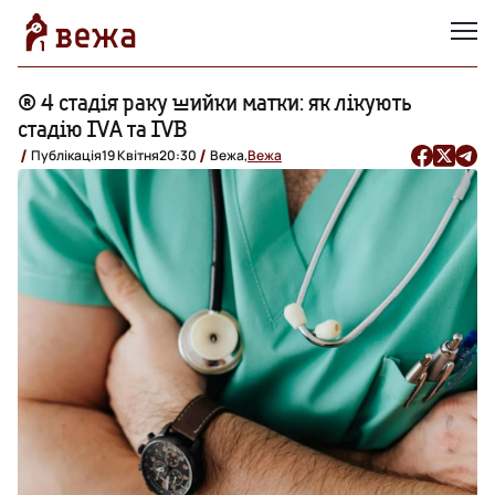
® 4 стадія раку шийки матки: як лікують
стадію IVА та IVB
Публікація
19 Квітня
20:30
Вежа,
Вежа