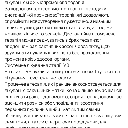
лікуванням є хіміопроменева терапія.
За кордоном застосовуються новітні методики
дистанційної променевої терапії, які дозволяють
опромінити новоутворення дуже точно, з низьким
ризиком ушкодження інших органів тазу, а іноді – з
меншою кількістю сеансів. Дистанційна променева
терапія може поєднуватись з брахітерапією:
введенням радіоактивних зерен через піхву, щоб
зруйнувати пухлину швидше та без проходження
променів крізь здорові органи.
Системне лікування стадії IVB
На стадії IVB пухлина поширюється тілом. І тут основа
лікування – системні методики.
Променева терапія, як і раніше, використовується для
лікування раку шийки матки. Хоча більше немає шансів
вилікувати рак з її допомогою, опромінення допомагає
зменшити розміри або уповільнити зростання
первинної пухлини в шийці матки, тим самим
збільшуючи тривалість життя пацієнтів та зменшуючи
симптоми, а також створюючи передумови для
успішного медикаментозного лікування.