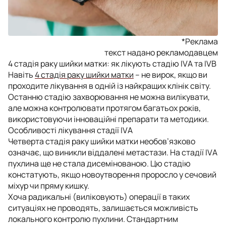
*Реклама
текст надано рекламодавцем
4 стадія раку шийки матки: як лікують стадію IVА та IVB
Навіть
4 стадія раку шийки матки
– не вирок, якщо ви
проходите лікування в одній із найкращих клінік світу.
Останню стадію захворювання не можна вилікувати,
але можна контролювати протягом багатьох років,
використовуючи інноваційні препарати та методики.
Особливості лікування стадії IVА
Четверта стадія раку шийки матки необов’язково
означає, що виникли віддалені метастази. На стадії IVА
пухлина ще не стала дисемінованою. Цю стадію
констатують, якщо новоутворення проросло у сечовий
міхур чи пряму кишку.
Хоча радикальні (виліковують) операції в таких
ситуаціях не проводять, залишається можливість
локального контролю пухлини. Стандартним