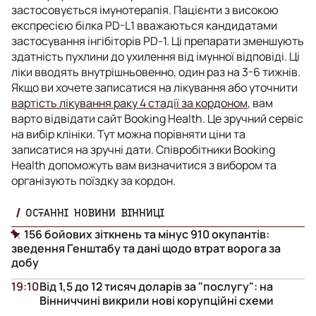
застосовується імунотерапія. Пацієнти з високою
експресією білка PD-L1 вважаються кандидатами
застосування інгібіторів PD-1. Ці препарати зменшують
здатність пухлини до ухилення від імунної відповіді. Ці
ліки вводять внутрішньовенно, один раз на 3-6 тижнів.
Якщо ви хочете записатися на лікування або уточнити
вартість лікування раку 4 стадії за кордоном
, вам
варто відвідати сайт Booking Health. Це зручний сервіс
на вибір клініки. Тут можна порівняти ціни та
записатися на зручні дати. Співробітники Booking
Health допоможуть вам визначитися з вибором та
організують поїздку за кордон.
ОСТАННІ НОВИНИ ВІННИЦІ
156 бойових зіткнень та мінус 910 окупантів:
зведення Генштабу та дані щодо втрат ворога за
добу
19:10
Від 1,5 до 12 тисяч доларів за "послугу": на
Вінниччині викрили нові корупційні схеми