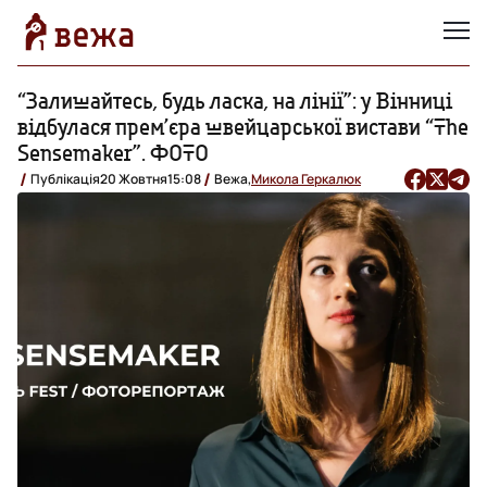
“Залишайтесь, будь ласка, на лінії”: у Вінниці
відбулася прем’єра швейцарської вистави “The
Sensemaker”. ФОТО
Публікація
20 Жовтня
15:08
Вежа,
Микола Геркалюк