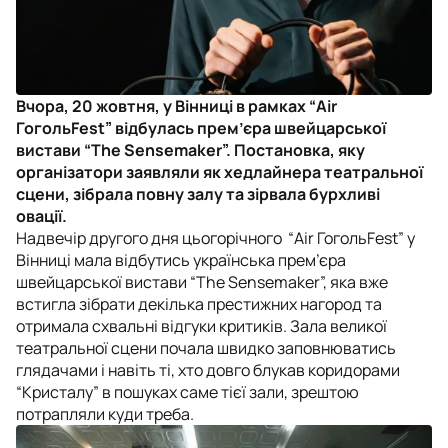
Вчора, 20 жовтня, у Вінниці в рамках “Air
ГогольFest” відбулась прем’єра швейцарської
вистави “The Sensemaker”. Постановка, яку
організатори заявляли як хедлайнера театральної
сцени, зібрала повну залу та зірвала бурхливі
овації.
Надвечір другого дня цьогорічного “Air ГогольFest” у
Вінниці мала відбутись українська прем’єра
швейцарської вистави “The Sensemaker”, яка вже
встигла зібрати декілька престижних нагород та
отримала схвальні відгуки критиків. Зала великої
театральної сцени почала швидко заповнюватись
глядачами і навіть ті, хто довго блукав коридорами
“Кристалу” в пошуках саме тієї зали, зрештою
потрапляли куди треба.