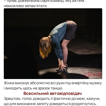
– лунає довжелезна серія команд, яку аж ніяк
неможливо запам’ятати.
Жінка виконує абсолютно всі рухи під енергійну музику
і виходить щось на зразок танцю.
Всесильний автовідповідач
Зрештою, голос доводить її фактично до межі, кажучи,
що для виконання запиту доведеться роздягнутись.