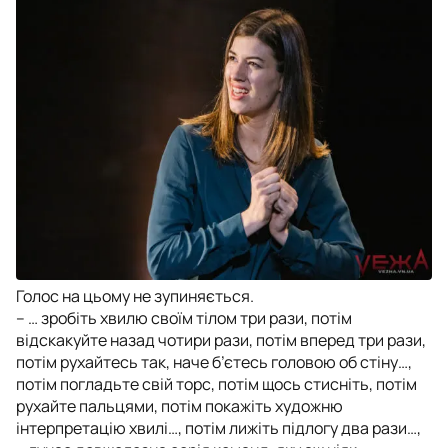
Голос на цьому не зупиняється.
– … зробіть хвилю своїм тілом три рази, потім
відскакуйте назад чотири рази, потім вперед три рази,
потім рухайтесь так, наче б’єтесь головою об стіну…,
потім погладьте свій торс, потім щось стисніть, потім
рухайте пальцями, потім покажіть художню
інтерпретацію хвилі…, потім лижіть підлогу два рази…,