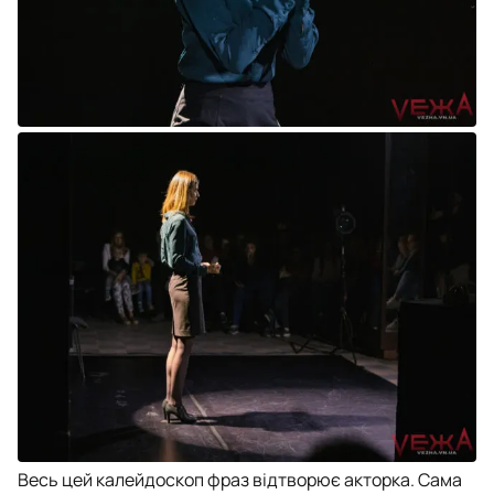
Весь цей калейдоскоп фраз відтворює акторка. Сама