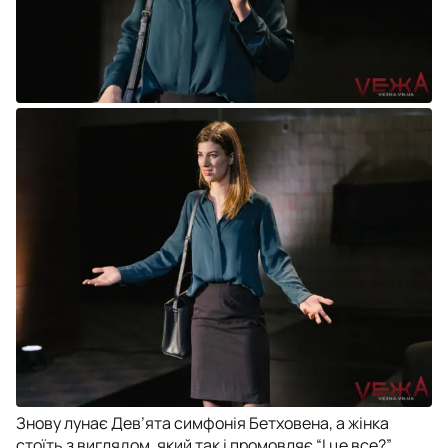
Знову лунає Дев’ята симфонія Бетховена, а жінка
стоїть з виглядом, який так і промовляє “І це все?”.