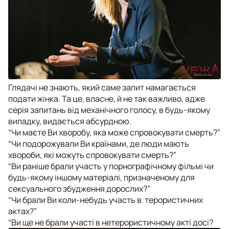
Глядачі не знають, який саме запит намагається
подати жінка. Та це, власне, й не так важливо, адже
серія запитань від механічного голосу, в будь-якому
випадку, видається абсурдною.
“Чи маєте Ви хворобу, яка може спровокувати смерть?”
“Чи подорожували Ви країнами, де люди мають
хвороби, які можуть спровокувати смерть?”
“Ви раніше брали участь у порнографічному фільмі чи
будь-якому іншому матеріалі, призначеному для
сексуального збудження дорослих?”
“Чи брали Ви коли-небудь участь в терористичних
актах?”
“Ви ще не брали участі в нетерористичному акті досі?