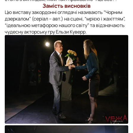
Замість висновків
Цю виставу закордонні оглядачі називають “Чорним
дзеркалом” (серіал – авт.) на сцені, “мрією і жахіттям”,
“ідеальною метафорою нашого світу” та відзначають
чудесну акторську гру Ельзи Куверр.