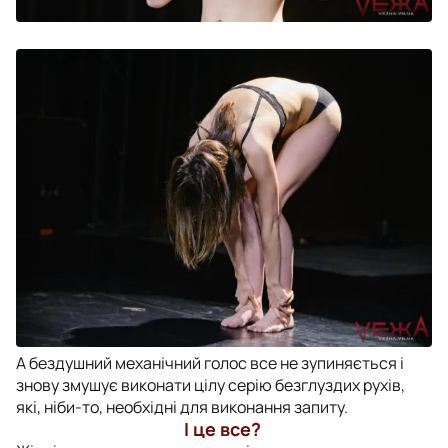
А бездушний механічний голос все не зупиняється і
знову змушує виконати цілу серію безглуздих рухів,
які, ніби-то, необхідні для виконання запиту.
І це все?