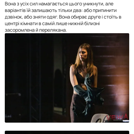
Вона з усіх сил намагається цього уникнути, але
варіантів їй залишають тільки два: або припинити
дзвінок, або зняти одяг. Вона обирає друге і стоїть в
центрі кімнати в самій лише нижній білизні
засоромлена й перелякана.