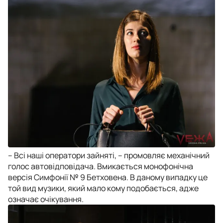
– Всі наші оператори зайняті, – промовляє механічний
голос автовідповідача. Вмикається монофонічна
версія Симфонії № 9 Бетховена. В даному випадку це
той вид музики, який мало кому подобається, адже
означає очікування.