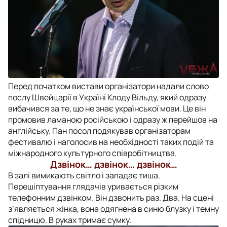
Перед початком вистави організатори надали слово
послу Швейцарії в Україні Клоду Вільду, який одразу
вибачився за те, що не знає української мови. Це він
промовив ламаною російською і одразу ж перейшов на
англійську. Пан посол подякував організаторам
фестивалю і наголосив на необхідності таких подій та
міжнародного культурного співробітництва.
Дзвінок… дзвінок… дзвінок…
В залі вимикають світло і западає тиша.
Перешіптування глядачів уривається різким
телефонним дзвінком. Він дзвонить раз. Два. На сцені
з’являється жінка, вона одягнена в синю блузку і темну
спідницю. В руках тримає сумку.