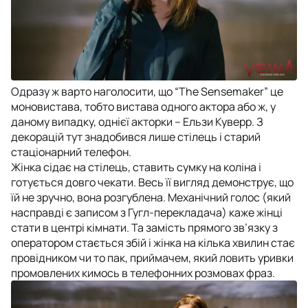
Одразу ж варто наголосити, що “The Sensemaker” це
моновистава, тобто вистава одного актора або ж, у
даному випадку, однієї акторки – Ельзи Куверр. З
декорацій тут знадобився лише стілець і старий
стаціонарний телефон.
Жінка сідає на стілець, ставить сумку на коліна і
готується довго чекати. Весь її вигляд демонструє, що
їй не зручно, вона розгублена. Механічний голос (який
насправді є записом з Гугл-перекладача) каже жінці
стати в центрі кімнати. Та замість прямого зв’язку з
оператором стається збій і жінка на кілька хвилин стає
провідником чи то пак, приймачем, який ловить уривки
промовлених кимось в телефонних розмовах фраз.