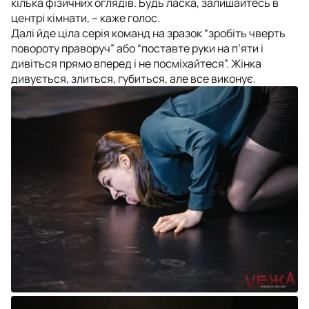
кілька фізичних оглядів. Будь ласка, залишайтесь в
центрі кімнати, – каже голос.
Далі йде ціла серія команд на зразок “зробіть чверть
повороту праворуч” або “поставте руки на п’яти і
дивіться прямо вперед і не посміхайтеся”. Жінка
дивується, злиться, губиться, але все виконує.