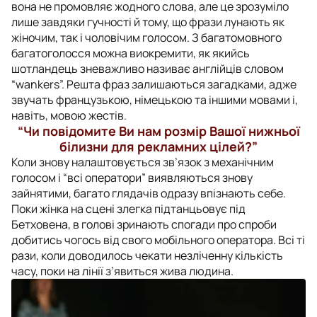
вона не промовляє жодного слова, але це зрозуміло
лише завдяки гучності й тому, що фрази лунають як
жіночим, так і чоловічим голосом. З багатомовного
багатоголосся можна виокремити, як якийсь
шотландець зневажливо називає англійців словом
“wankers”. Решта фраз залишаються загадками, адже
звучать французькою, німецькою та іншими мовами і,
навіть, мовою жестів.
“Чи повідомите Ви нам розмір Вашої нижньої
білизни для рекламних цілей?”
Коли знову налаштовується зв’язок з механічним
голосом і “всі оператори” виявляються знову
зайнятими, багато глядачів одразу впізнають себе.
Поки жінка на сцені злегка підтанцьовує під
Бетховена, в голові зринають спогади про спроби
добитись чогось від свого мобільного оператора. Всі ті
рази, коли доводилось чекати незліченну кількість
часу, поки на лінії з’явиться жива людина.