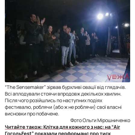
“The Sensemaker” зірвав бурхливі овації від глядачів.
Всі аплодували стоячи впродовж декількох хвилин.
Після чого розійшлись по наступних подіях
фестивалю, роблячи (або ж не роблячи) свої власні
висновки про побачене.
Фото Ольги Мірошниченко
Читайте також:
Клітка для кожного з нас: на “Air
ГогольFest” показали перформанс про тиск