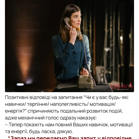
Позитивні відповіді на запитання “Чи є у вас будь-які
навички/ терпіння/ наполегливість/ мотивація/
енергія?” спричиняють подальний розвиток подій,
адже механічний голос одразу наказує:
– Тепер покажіть нам повний Ваших навичок, мотивації
та енергії, будь ласка, дякую.
“Зараз ми передаємо Ваш запит у відповідне