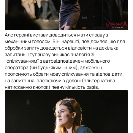
Але героїні вистави доводиться мати справу з
механічним голосом. Він, нарешті, повідомляє, що для
обробки запиту доведеться відповісти на декілька
запитань. І тут знову виникає аналогія зі
“спілкуванням” з автовідповідачем мобільного
оператора (чи будь-яким іншим), адже жінці
пропонують обрати мову спілкування та відповідати
на запитання, плескаючи в долоні (альтернатива
натисканню кнопок) певну кількість разів.