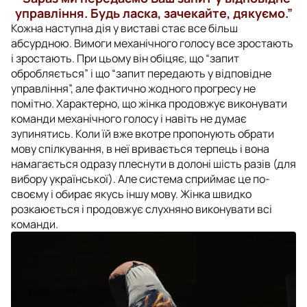
управління. Будь ласка, зачекайте, дякуємо.”
Кожна наступна дія у виставі стає все більш
абсурдною. Вимоги механічного голосу все зростають
і зростають. При цьому він обіцяє, що “запит
обробляється” і що “запит передають у відповідне
управління”, але фактично жодного прогресу не
помітно. Характерно, що жінка продовжує виконувати
команди механічного голосу і навіть не думає
зупинятись. Коли їй вже вкотре пропонують обрати
мову спілкування, в неї вривається терпець і вона
намагається одразу плеснути в долоні шість разів (для
вибору української). Але система сприймає це по-
своєму і обирає якусь іншу мову. Жінка швидко
розкаюється і продовжує слухняно виконувати всі
команди.