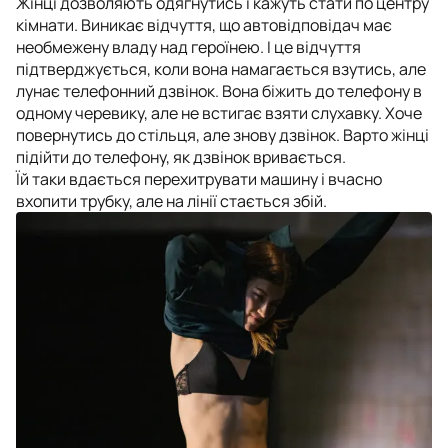
Жінці дозволяють одягнутись і кажуть стати по центру
кімнати. Виникає відчуття, що автовідповідач має
необмежену владу над героїнею. І це відчуття
підтверджується, коли вона намагається взутись, але
лунає телефонний дзвінок. Вона біжить до телефону в
одному черевику, але не встигає взяти слухавку. Хоче
повернутись до стільця, але знову дзвінок. Варто жінці
підійти до телефону, як дзвінок вривається.
Їй таки вдається перехитрувати машину і вчасно
вхопити трубку, але на лінії стається збій.