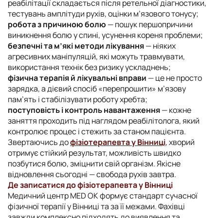
реабілітації складається після ретельної діагностики,
тестувань амплітуди рухів, оцінки м’язового тонусу;
робота з причиною болю
— пошук першопричини
виникнення болю у спині, усунення кореня проблеми;
безпечні та м’які методи лікування
— ніяких
агресивних маніпуляцій, які можуть травмувати,
використання технік без ризику ускладнень;
фізична терапія й лікувальні вправи
— це не просто
зарядка, а дієвий спосіб «перепрошити» м’язову
пам’ять і стабілізувати роботу хребта;
поступовість і контроль навантаження
— кожне
заняття проходить під наглядом реабілітолога, який
контролює процес і стежить за станом пацієнта.
Звертаючись до
фізіотерапевта у Вінниці
, хворий
отримує стійкий результат, можливість швидко
позбутися болю, зміцнити свій організм. Якісне
відновлення сьогодні — свобода рухів завтра.
Де записатися до фізіотерапевта у Вінниці
Медичний центр MED OK формує стандарт сучасної
фізичної терапії у Вінниці та за її межами. Фахівці
завжди комплексно підходять до виявлення та