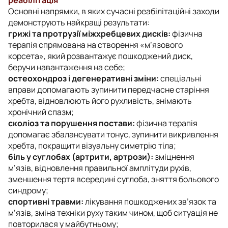
Основні напрямки, в яких сучасні реабілітаційні заходи
демонструють найкращі результати:
грижі та протрузії міжхребцевих дисків:
фізична
терапія спрямована на створення «м’язового
корсета», який розвантажує пошкоджений диск,
беручи навантаження на себе;
остеохондроз і дегенеративні зміни:
спеціальні
вправи допомагають зупинити передчасне старіння
хребта, відновлюють його рухливість, знімають
хронічний спазм;
сколіоз та порушення постави:
фізична терапія
допомагає збалансувати тонус, зупинити викривлення
хребта, покращити візуальну симетрію тіла;
біль у суглобах (артрити, артрози):
зміцнення
м’язів, відновлення правильної амплітуди рухів,
зменшення тертя всередині суглоба, зняття больового
синдрому;
спортивні травми:
лікування пошкоджених зв’язок та
м’язів, зміна техніки руху таким чином, щоб ситуація не
повторилася у майбутньому;