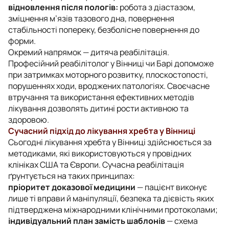
відновлення після пологів:
робота з діастазом,
зміцнення м’язів тазового дна, повернення
стабільності попереку, безболісне повернення до
форми.
Окремий напрямок — дитяча реабілітація.
Професійний реабілітолог у Вінниці чи Барі допоможе
при затримках моторного розвитку, плоскостопості,
порушеннях ходи, вроджених патологіях. Своєчасне
втручання та використання ефективних методів
лікування дозволять дитині рости активною та
здоровою.
Сучасний підхід до лікування хребта у Вінниці
Сьогодні лікування хребта у Вінниці здійснюється за
методиками, які використовуються у провідних
клініках США та Європи. Сучасна реабілітація
ґрунтується на таких принципах:
пріоритет доказової медицини
— пацієнт виконує
лише ті вправи й маніпуляції, безпека та дієвість яких
підтверджена міжнародними клінічними протоколами;
індивідуальний план замість шаблонів
— схема