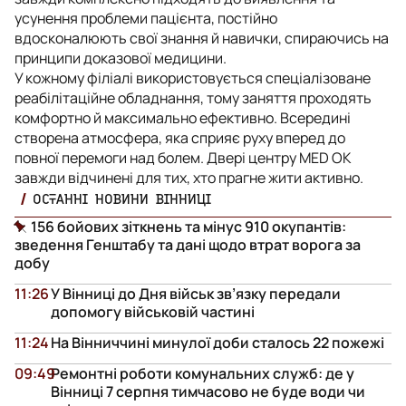
усунення проблеми пацієнта, постійно
вдосконалюють свої знання й навички, спираючись на
принципи доказової медицини.
У кожному філіалі використовується спеціалізоване
реабілітаційне обладнання, тому заняття проходять
комфортно й максимально ефективно. Всередині
створена атмосфера, яка сприяє руху вперед до
повної перемоги над болем. Двері центру MED OK
завжди відчинені для тих, хто прагне жити активно.
ОСТАННІ НОВИНИ ВІННИЦІ
156 бойових зіткнень та мінус 910 окупантів:
зведення Генштабу та дані щодо втрат ворога за
добу
11:26
У Вінниці до Дня військ зв’язку передали
допомогу військовій частині
11:24
На Вінниччині минулої доби сталось 22 пожежі
09:49
Ремонтні роботи комунальних служб: де у
Вінниці 7 серпня тимчасово не буде води чи