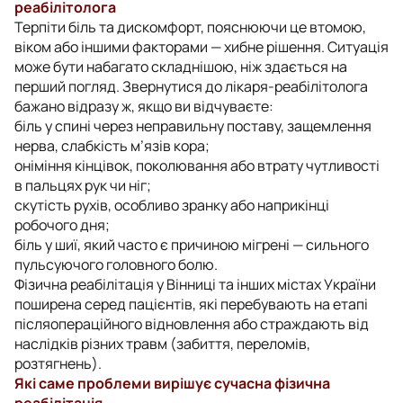
реабілітолога
Терпіти біль та дискомфорт, пояснюючи це втомою,
віком або іншими факторами — хибне рішення. Ситуація
може бути набагато складнішою, ніж здається на
перший погляд. Звернутися до лікаря-реабілітолога
бажано відразу ж, якщо ви відчуваєте:
біль у спині через неправильну поставу, защемлення
нерва, слабкість м’язів кора;
оніміння кінцівок, поколювання або втрату чутливості
в пальцях рук чи ніг;
скутість рухів, особливо зранку або наприкінці
робочого дня;
біль у шиї, який часто є причиною мігрені — сильного
пульсуючого головного болю.
Фізична реабілітація у Вінниці та інших містах України
поширена серед пацієнтів, які перебувають на етапі
післяопераційного відновлення або страждають від
наслідків різних травм (забиття, переломів,
розтягнень).
Які саме проблеми вирішує сучасна фізична
реабілітація