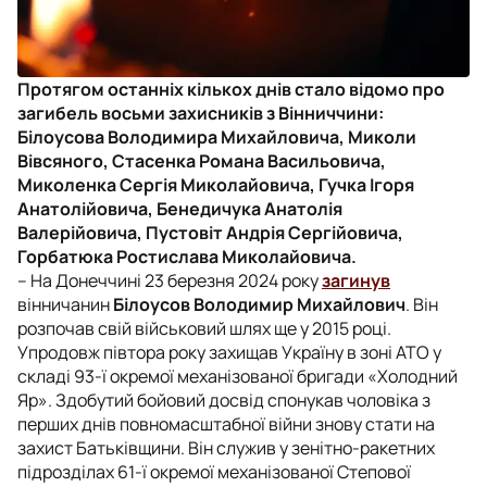
Протягом останніх кількох днів стало відомо про
загибель восьми захисників з Вінниччини:
Білоусова Володимира Михайловича, Миколи
Вівсяного, Стасенка Романа Васильовича,
Миколенка Сергія Миколайовича, Гучка Ігоря
Анатолійовича, Бенедичука Анатолія
Валерійовича, Пустовіт Андрія Сергійовича,
Горбатюка Ростислава Миколайовича.
– На Донеччині 23 березня 2024 року
загинув
вінничанин
Білоусов Володимир Михайлович
. Він
розпочав свій військовий шлях ще у 2015 році.
Упродовж півтора року захищав Україну в зоні АТО у
складі 93-ї окремої механізованої бригади «Холодний
Яр». Здобутий бойовий досвід спонукав чоловіка з
перших днів повномасштабної війни знову стати на
захист Батьківщини. Він служив у зенітно-ракетних
підрозділах 61-ї окремої механізованої Степової