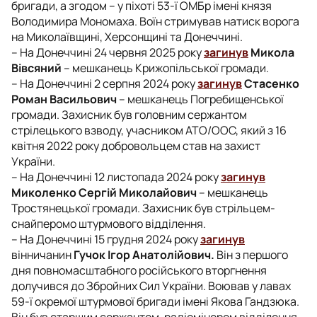
бригади, а згодом – у піхоті 53-ї ОМБр імені князя
Володимира Мономаха. Воїн стримував натиск ворога
на Миколаївщині, Херсонщині та Донеччині.
– На Донеччині 24 червня 2025 року
загинув
Микола
Вівсяний
– мешканець Крижопільської громади.
– На Донеччині 2 серпня 2024 року
загинув
Стасенко
Роман Васильович
– мешканець Погребищенської
громади. Захисник був головним сержантом
стрілецького взводу, учасником АТО/ООС, який з 16
квітня 2022 року добровольцем став на захист
України.
– На Донеччині 12 листопада 2024 року
загинув
Миколенко Сергій Миколайович
– мешканець
Тростянецької громади. Захисник був стрільцем-
снайперомо штурмового відділення.
– На Донеччині 15 грудня 2024 року
загинув
вінничанин
Гучок Ігор Анатолійович.
Він з першого
дня повномасштабного російського вторгнення
долучився до Збройних Сил України. Воював у лавах
59-ї окремої штурмової бригади імені Якова Гандзюка.
Він був старшим сержантом, радіомінером відділення