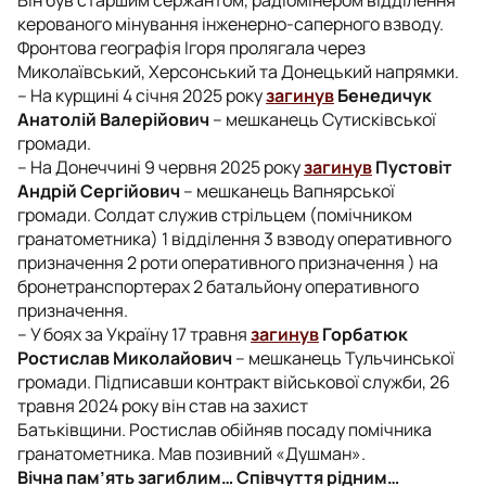
керованого мінування інженерно-саперного взводу.
Фронтова географія Ігоря пролягала через
Миколаївський, Херсонський та Донецький напрямки.
– На курщині 4 січня 2025 року
загинув
Бенедичук
Анатолій Валерійович
– мешканець Сутисківської
громади.
– На Донеччині 9 червня 2025 року
загинув
Пустовіт
Андрій Сергійович
– мешканець Вапнярської
громади. Солдат служив стрільцем (помічником
гранатометника) 1 відділення 3 взводу оперативного
призначення 2 роти оперативного призначення ) на
бронетранспортерах 2 батальйону оперативного
призначення.
– У боях за Україну 17 травня
загинув
Горбатюк
Ростислав Миколайович
– мешканець Тульчинської
громади. Підписавши контракт військової служби, 26
травня 2024 року він став на захист
Батьківщини. Ростислав обійняв посаду помічника
гранатометника. Мав позивний «Душман».
Вічна пам’ять загиблим… Співчуття рідним…