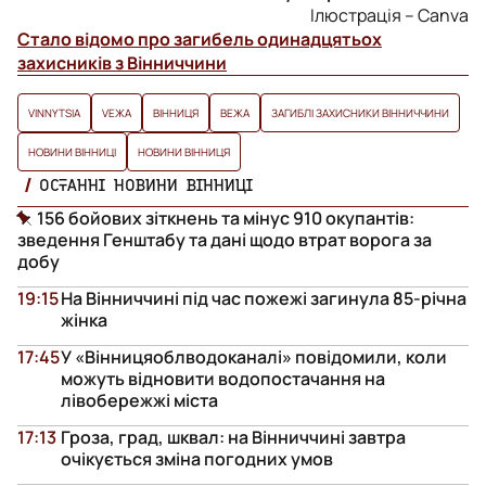
Ілюстрація – Canva
Стало відомо про загибель одинадцятьох
захисників з Вінниччини
VINNYTSIA
VЕЖА
ВІННИЦЯ
ВЕЖА
ЗАГИБЛІ ЗАХИСНИКИ ВІННИЧЧИНИ
НОВИНИ ВІННИЦІ
НОВИНИ ВІННИЦЯ
ОСТАННІ НОВИНИ ВІННИЦІ
156 бойових зіткнень та мінус 910 окупантів:
зведення Генштабу та дані щодо втрат ворога за
добу
19:15
На Вінниччині під час пожежі загинула 85-річна
жінка
17:45
У «Вінницяоблводоканалі» повідомили, коли
можуть відновити водопостачання на
лівобережжі міста
17:13
Гроза, град, шквал: на Вінниччині завтра
очікується зміна погодних умов