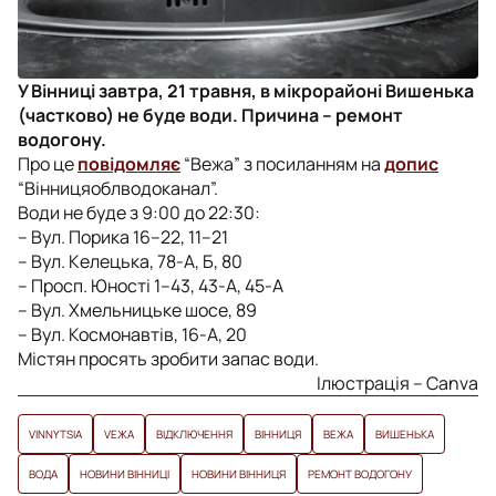
У Вінниці завтра, 21 травня, в мікрорайоні Вишенька
(частково) не буде води. Причина – ремонт
водогону.
Про це
повідомляє
“Вежа” з посиланням на
допис
“Вінницяоблводоканал”.
Води не буде з 9:00 до 22:30:
– Вул. Порика 16–22, 11–21
– Вул. Келецька, 78-А, Б, 80
– Просп. Юності 1–43, 43-А, 45-А
– Вул. Хмельницьке шосе, 89
– Вул. Космонавтів, 16-А, 20
Містян просять зробити запас води.
Ілюстрація – Canva
VINNYTSIA
VЕЖА
ВІДКЛЮЧЕННЯ
ВІННИЦЯ
ВЕЖА
ВИШЕНЬКА
ВОДА
НОВИНИ ВІННИЦІ
НОВИНИ ВІННИЦЯ
РЕМОНТ ВОДОГОНУ