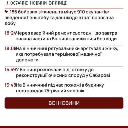
ОСТАННІ НОВИНИ ВІННИЦІ
156 бойових зіткнень та мінус 910 окупантів:
зведення Генштабу та дані щодо втрат ворога за
добу
18:24
Через аварійний ремонт сьогодні і до завтра
значна частина Вінниці залишиться без води
18:08
На Вінниччині рятувальники врятували жінку,
яка потребувала термінової медичної
допомоги
15:59
У Вінниці розпочали підготовку до
реконструкції очисних споруд у Сабарові
15:48
На Вінниччині під час пожежі в будинку
постраждав 75-річний чоловік
ВСІ НОВИНИ