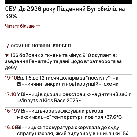
СБУ: До 2020 року Південний Буг обміліє на
30%
Читати більше
ОСТАННІ НОВИНИ ВІННИЦІ
156 бойових зіткнень та мінус 910 окупантів:
зведення Генштабу та дані щодо втрат ворога за
добу
19:10
Від 1,5 до 12 тисяч доларів за "послугу": на
Вінниччині викрили нові корупційні схеми
17:10
У Вінниці відкрили реєстрацію на дитячий забіг
«Vinnytsia Kids Race 2026»
16:19
У Вінниці вчора зафіксували рекорд
максимальної температури повітря +37,6°С
16:08
Вінницька прокуратура скерувала до суду
справу шахрая, який видурив у вінничанки 154