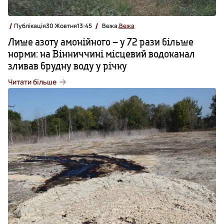
Публікація
30 Жовтня
13:45
Вежа,
Вежа
Лише азоту амонійного – у 72 рази більше
норми: на Вінниччині місцевий водоканал
зливав брудну воду у річку
Читати більше