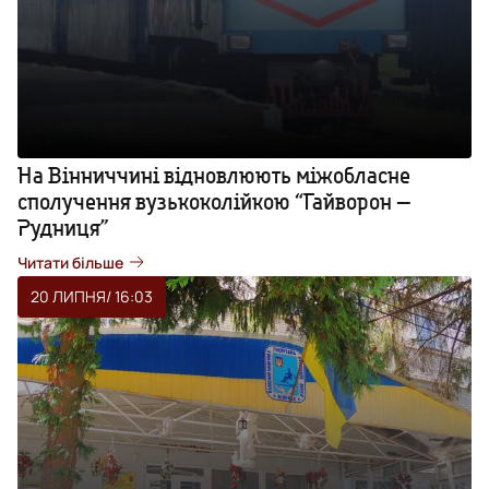
На Вінниччині відновлюють міжобласне
сполучення вузькоколійкою “Гайворон —
Рудниця”
Читати більше
20 ЛИПНЯ
/ 16:03