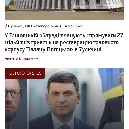
Публікація
10 Листопада
16:54
Вежа,
Вежа
У Вінницькій облраді планують спрямувати 27
мільйонів гривень на реставрацію головного
корпусу Палацу Потоцьких в Тульчині
Читати більше
16 ЛЮТОГО
/ 21:25