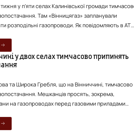
 тижня у п'яти селах Калинівської громади тимчасов
зопостачання. Там «Вінницягаз» запланували
одільні газопроводи. Як повідомляють в АТ
, фахівці розпочнуть ремонтні роботи на
 газопроводах середнього та низького тиску у
ених пунктах Калинівської об'єднаної територіальн
чині у двох селах тимчасово припинять
чання
х Люл...
ова та Широка Гребля, що на Вінниччині, тимчасово
зопостачання. Мешканців просять, зокрема,
ани на газопроводах перед газовими приладами
стачання. Як повідомляється на фейсбук-
ницягаз", в селі Шляхова Джулинської ОТГ
я припинять з 17 по 21 травня, а в селі Широка