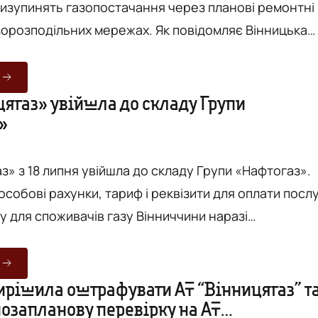
изупинять газопостачання через планові ремонтні
ільних мережах. Як повідомляє Вінницька
ть газопостачання з 9:00, а відновлювати будуть в
ня усіх аварійно-відновлювальних робіт. Водночас
ня заплановано на 18 серпня (до 17:00). Місцевих
цягаз» увійшла до складу Групи
»
динків та квартир просять перекрити крани на
з» з 18 липня увійшла до складу Групи «Нафтогаз».
 особові рахунки, тариф і реквізити для оплати посл
у для споживачів газу Вінниччини наразі
відомляється на сайтах
ВА та "Газмереж" з посиланням на розпорядження
стрів України від 28 травня 2022р. № 429-р «Деякі
рішила оштрафувати АТ “Вінницягаз” т
позапланову перевірку на АТ
вління активами, на які накладено арешт у