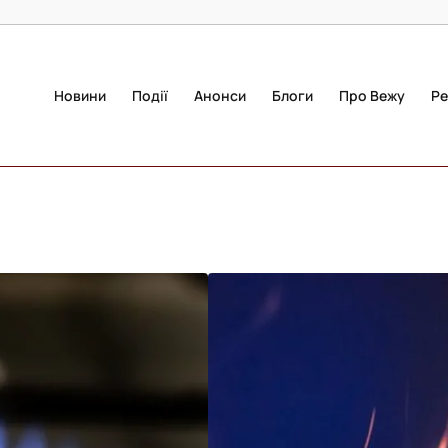
Новини
Події
Анонси
Блоги
Про Вежу
Ре