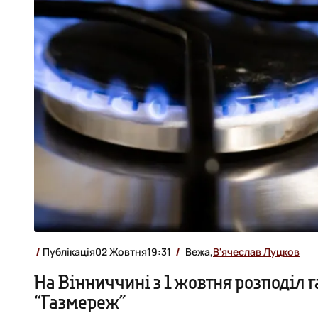
Публікація
02 Жовтня
19:31
Вежа,
В'ячеслав Луцков
На Вінниччині з 1 жовтня розподіл г
“Газмереж”