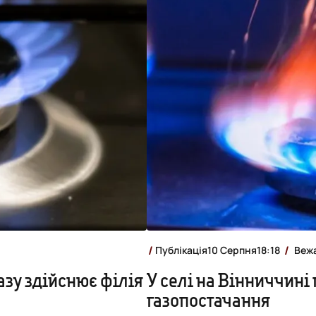
Публікація
10 Серпня
18:18
Веж
азу здійснює філія
У селі на Вінниччині 
газопостачання