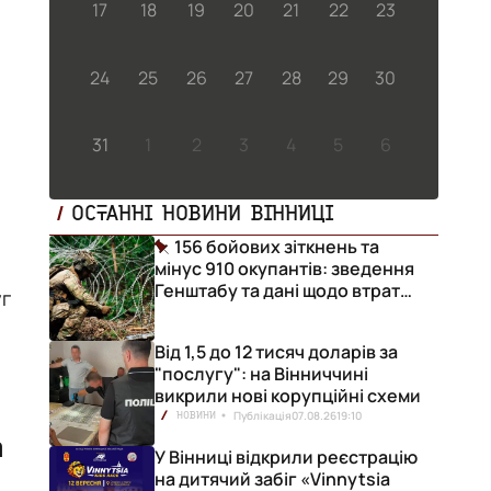
17
18
19
20
21
22
23
24
25
26
27
28
29
30
31
1
2
3
4
5
6
ОСТАННІ НОВИНИ ВІННИЦІ
156 бойових зіткнень та
мінус 910 окупантів: зведення
Генштабу та дані щодо втрат
уг
ворога за добу
Від 1,5 до 12 тисяч доларів за
"послугу": на Вінниччині
викрили нові корупційні схеми
Публікація
07.08.26
19:10
НОВИНИ
а
У Вінниці відкрили реєстрацію
на дитячий забіг «Vinnytsia