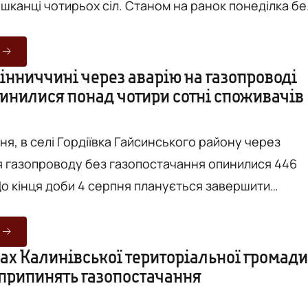
шканці чотирьох сіл. Станом на ранок понеділка бе
залишалися понад 1200 споживачів. Як йдеться на
ницягаз", аварійна ситуація сталась під час
емонтних робіт на трасі "Біла Церква – Кременець"
Вінниччині через аварію на газопроводі
пинилися понад чотири сотні споживачів
нням газовиків, працівники служби з ремонту доріг
ня, в селі Гордіївка Гайсинського району через
газопроводу без газопостачання опинилися 446
До кінця доби 4 серпня планується завершити
 відновлення подачі газу селянам. Як йдеться на
інці АТ “Вінницягаз”, напередодні о 17:10 в
ункті аварійна ситуація виникла через пошкоджен
лах Калинівської територіальної громади
 припинять газопостачання
ку. Станом на сьогодні фахівці
 дільниці ...