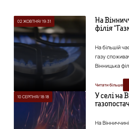
На Вінничч
02 ЖОВТНЯ
/ 19:31
філія “Га
На більшій ч
газу спожива
Вінницька філ
АТ «Вінницяга
розподіл газу не змінився. Як п
Читати більше
ОВА, філії н
У селі на 
10 СЕРПНЯ
/ 18:18
газопоста
України" ("Га
ліцен...
На Вінниччині