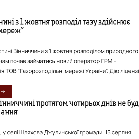
ині з 1 жовтня розподіл газу здійснює
змереж”
астині Вінниччини з 1 жовтня розподілом природного
чам почав займатись новий оператор ГРМ –
ія ТОВ "Газорозподільні мережі України". Дію ліцензі
з» на розподіл газу припинили, однак тариф на
овідомляють на сайті Вінницької
аціонального оператора ТОВ "Газорозподільні мереж
Вінниччині протягом чотирьох днів не бу
чання
змережі"), які входять до Групи Нафтогаз, отримали
, у селі Шляхова Джулинської громади, 15 серпня