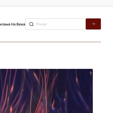
клама На Вежа