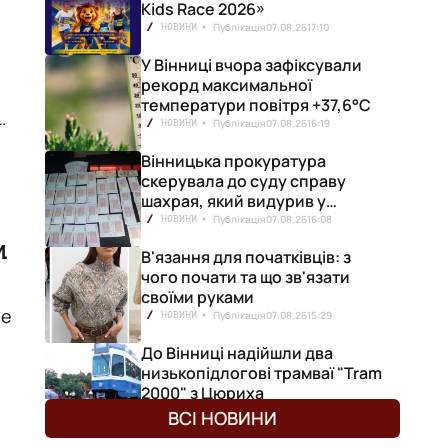
Kids Race 2026»
Публікація
07.08.26
17:10
НОВИНИ
У Вінниці вчора зафіксували
рекорд максимальної
температури повітря +37,6°С
у
Публікація
07.08.26
16:19
НОВИНИ
Вінницька прокуратура
скерувала до суду справу
шахрая, який видурив у
вінничанки 154 тисячі гривень
Публікація
07.08.26
16:08
НОВИНИ
м
В'язання для початківців: з
чого почати та що зв'язати
своїми руками
не
Публікація
07.08.26
15:29
НОВИНИ
До Вінниці надійшли два
низькопідлогові трамваї "Tram
2000" з Цюриха
Публікація
07.08.26
15:25
НОВИНИ
ВСІ НОВИНИ