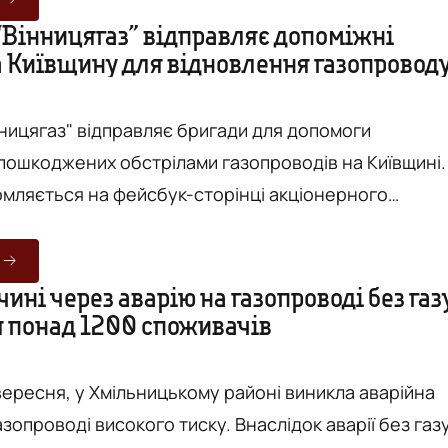
800 буржуйок, які направлять у ЗСУ разом з теплим
“Вінницягаз” відправляє допоміжні
а Київщину для відновлення газопровод
одягом до Дня захисників та захисниць України: &n...
нницягаз" відправляє бригади для допомоги
пошкоджених обстрілами газопроводів на Київщині.
омляється на фейсбук-сторінці акціонерного
рацівників та чотири спеціалізовані машини з
ктацією. Як повідомлялось 8 квітня, виїхати
ині через аварію на газопроводі без газ
 понад 1200 споживачів
ми днями. - З собою беруть
тори, електровідбійники, різаки,...
вересня, у Хмільницькому районі виникла аварійна
азопроводі високого тиску. Внаслідок аварії без газ