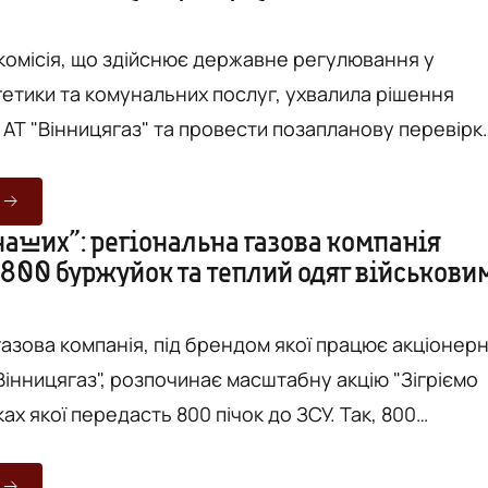
бленерго”
у провадженн...
комісія, що здійснює державне регулювання у
етики та комунальних послуг, ухвалила рішення
АТ "Вінницягаз" та провести позапланову перевірк
овідні рішення опубліковані на
ання комісії було, зокрема,
наших”: регіональна газова компанія
 800 буржуйок та теплий одяг військови
давства та Ліцензійних умов провадження
...
газова компанія, під брендом якої працює акціонер
Вінницягаз", розпочинає масштабну акцію "Зігріємо
ках якої передасть 800 пічок до ЗСУ. Так, 800
ь в бліндажах мінімум 7-8 тисяч бійців. Як ідеться
орінці "Вінницягаз", заводи "RGCProduction"